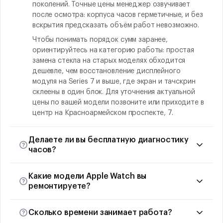
поколений. Точные цены менеджер озвучивает
после осмотра: корпуса часов герметичные, и без
вскрытия предсказать объём работ невозможно.
Чтобы понимать порядок сумм заранее,
ориентируйтесь на категорию работы: простая
замена стекла на старых моделях обходится
дешевле, чем восстановление дисплейного
модуля на Series 7 и выше, где экран и тачскрин
склеены в один блок. Для уточнения актуальной
цены по вашей модели позвоните или приходите в
центр на Красноармейском проспекте, 7.
Делаете ли вы бесплатную диагностику
часов?
Да, диагностика Apple Watch у нас бесплатно при
Какие модели Apple Watch вы
согласии на последующий ремонт. Процедура
ремонтируете?
занимает 20–40 минут: мастера проверяют
работу экрана, тачскрина, датчиков пульса и ЭКГ,
Сервисный центр Apple71 работает со всеми
кнопок, колеса Digital Crown, динамика,
Сколько времени занимает работа?
поколениями: от первой серии и Series 1–3 до
микрофона и аккумулятора. По итогу вы получаете