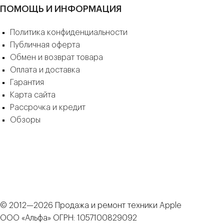
ремонт при клиенте за 30–90 минут на простых
ПОМОЩЬ И ИНФОРМАЦИЯ
работах;
документы по запросу — чек, договор, акт.
Политика конфиденциальности
Записаться на ремонт Apple Watch ULTRA 3 можно
Публичная оферта
по телефону +7 (910) 0777-555 или в Telegram
Обмен и возврат товара
@Apple71ru.
Оплата и доставка
Гарантия
Карта сайта
Рассрочка и кредит
Обзоры
© 2012—2026 Продажа и ремонт техники Apple
ООО «Альфа» ОГРН: 1057100829092