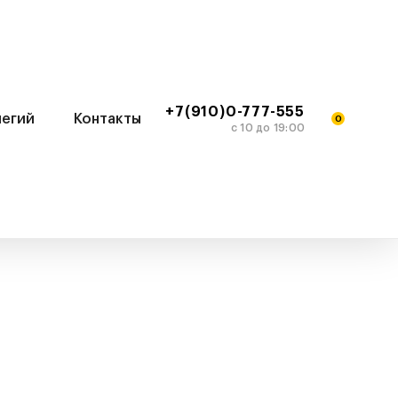
+7(910)0-777-555
легий
Контакты
0
c 10 до 19:00