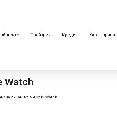
ый центр
Трейд-ин
Кредит
Карта приви
e Watch
амена динамика в Apple Watch