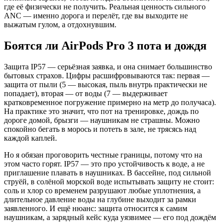
где её физически не получить. Реальная ценность сильного
ANC — именно дорога и перелёт, где вы выходите не
выжатым гулом, а отдохнувшим.
Боятся ли AirPods Pro 3 пота и дождя
Защита IP57 — серьёзная заявка, и она снимает большинство
бытовых страхов. Цифры расшифровываются так: первая —
защита от пыли (5 — высокая, пыль внутрь практически не
попадает), вторая — от воды (7 — выдерживает
кратковременное погружение примерно на метр до получаса).
На практике это значит, что пот на тренировке, дождь по
дороге домой, брызги — наушникам не страшны. Можно
спокойно бегать в морось и потеть в зале, не трясясь над
каждой каплей.
Но я обязан проговорить честные границы, потому что на
этом часто горят. IP57 — это про устойчивость к воде, а не
приглашение плавать в наушниках. В бассейне, под сильной
струёй, в солёной морской воде испытывать защиту не стоит:
соль и хлор со временем разрушают любые уплотнения, а
длительное давление воды на глубине выходит за рамки
заявленного. И ещё нюанс: защита относится к самим
наушникам, а зарядный кейс куда уязвимее — его под дождём