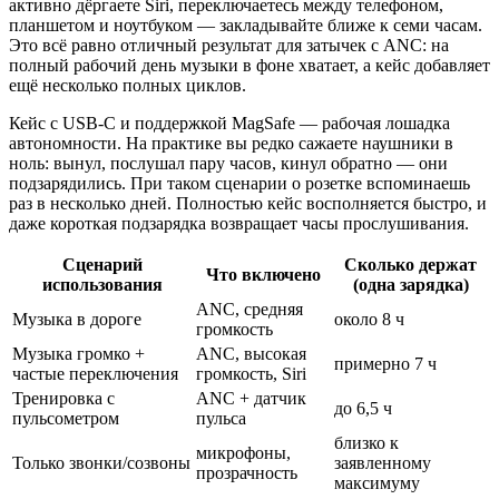
активно дёргаете Siri, переключаетесь между телефоном,
планшетом и ноутбуком — закладывайте ближе к семи часам.
Это всё равно отличный результат для затычек с ANC: на
полный рабочий день музыки в фоне хватает, а кейс добавляет
ещё несколько полных циклов.
Кейс с USB-C и поддержкой MagSafe — рабочая лошадка
автономности. На практике вы редко сажаете наушники в
ноль: вынул, послушал пару часов, кинул обратно — они
подзарядились. При таком сценарии о розетке вспоминаешь
раз в несколько дней. Полностью кейс восполняется быстро, и
даже короткая подзарядка возвращает часы прослушивания.
Сценарий
Сколько держат
Что включено
использования
(одна зарядка)
ANC, средняя
Музыка в дороге
около 8 ч
громкость
Музыка громко +
ANC, высокая
примерно 7 ч
частые переключения
громкость, Siri
Тренировка с
ANC + датчик
до 6,5 ч
пульсометром
пульса
близко к
микрофоны,
Только звонки/созвоны
заявленному
прозрачность
максимуму