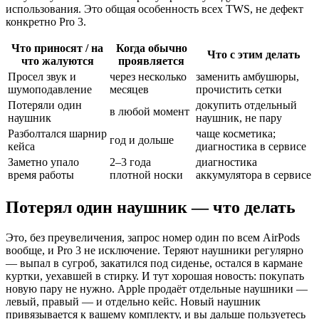
использования. Это общая особенность всех TWS, не дефект
конкретно Pro 3.
Что приносят / на
Когда обычно
Что с этим делать
что жалуются
проявляется
Просел звук и
через несколько
заменить амбушюры,
шумоподавление
месяцев
прочистить сетки
Потеряли один
докупить отдельный
в любой момент
наушник
наушник, не пару
Разболтался шарнир
чаще косметика;
год и дольше
кейса
диагностика в сервисе
Заметно упало
2–3 года
диагностика
время работы
плотной носки
аккумулятора в сервисе
Потерял один наушник — что делать
Это, без преувеличения, запрос номер один по всем AirPods
вообще, и Pro 3 не исключение. Теряют наушники регулярно
— выпал в сугроб, закатился под сиденье, остался в кармане
куртки, уехавшей в стирку. И тут хорошая новость: покупать
новую пару не нужно. Apple продаёт отдельные наушники —
левый, правый — и отдельно кейс. Новый наушник
привязывается к вашему комплекту, и вы дальше пользуетесь