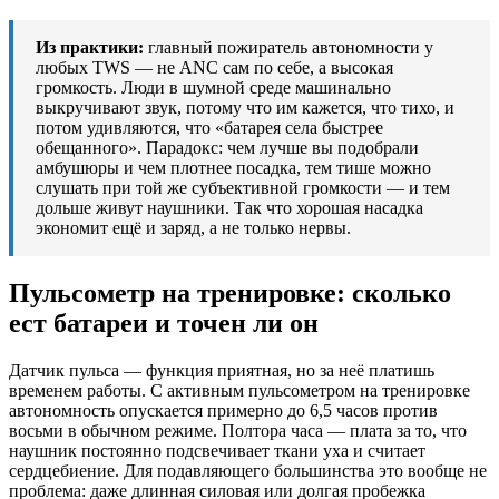
Из практики:
главный пожиратель автономности у
любых TWS — не ANC сам по себе, а высокая
громкость. Люди в шумной среде машинально
выкручивают звук, потому что им кажется, что тихо, и
потом удивляются, что «батарея села быстрее
обещанного». Парадокс: чем лучше вы подобрали
амбушюры и чем плотнее посадка, тем тише можно
слушать при той же субъективной громкости — и тем
дольше живут наушники. Так что хорошая насадка
экономит ещё и заряд, а не только нервы.
Пульсометр на тренировке: сколько
ест батареи и точен ли он
Датчик пульса — функция приятная, но за неё платишь
временем работы. С активным пульсометром на тренировке
автономность опускается примерно до 6,5 часов против
восьми в обычном режиме. Полтора часа — плата за то, что
наушник постоянно подсвечивает ткани уха и считает
сердцебиение. Для подавляющего большинства это вообще не
проблема: даже длинная силовая или долгая пробежка