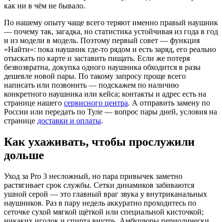
как ни в чём не бывало.
По нашему опыту чаще всего теряют именно правый наушник
— почему так, загадка, но статистика устойчивая из года в год
и из модели в модель. Поэтому первый совет — функция
«Найти»: пока наушник где-то рядом и есть заряд, его реально
отыскать по карте и заставить пищать. Если же потеря
безвозвратна, докупка одного наушника обходится в разы
дешевле новой пары. По такому запросу проще всего
написать или позвонить — подскажем по наличию
конкретного наушника или кейса; контакты и адрес есть на
странице нашего
сервисного центра
. А отправить замену по
России или передать по Туле — вопрос пары дней, условия на
странице
доставки и оплаты
.
Как ухаживать, чтобы прослужили
дольше
Уход за Pro 3 несложный, но пара привычек заметно
растягивает срок службы. Сетки динамиков забиваются
ушной серой — это главный враг звука у внутриканальных
наушников. Раз в пару недель аккуратно проходитесь по
сеточке сухой мягкой щёткой или специальной кисточкой;
никаких иголок и спирта внутрь. Амбушюры периодически