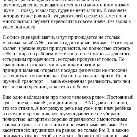
шумоподавление ощущается именно на монотонном низком
шуме — поезд, эскалатор, гудение вентиляции. В самолёте
история та же: ровный гул двигателей срезается заметно, и
многочасовой перелёт переносится совсем иначе, без звона в
ушах под конец.
В офисе сценарий мягче, и тут пригождается не столько
максимальный ANC, сколько адаптивные режимы. Разговоры
коллег и резкие звуки приглушаются, но полностью отрезать
себя от мира на рабочем месте часто и не нужно — для этого
есть режим прозрачности, который пропускает голоса. По
сравнению с открытыми наушниками разница
принципиальная: открытая посадка физически не способна
заглушить вагон метро, как бы ни старался алгоритм. Если
шумный транспорт — ваша ежедневная реальность, затычки
тут вне конкуренции, и за это их и берут.
Ещё одно наблюдение про голос человека рядом. Постоянный
гул — поезд, самолёт, кондиционер — ANC давит отлично,
это его стихия. А вот резкую речь над ухом или плач ребёнка
в соседнем кресле никакое шумоподавление не убирает
полностью: алгоритмы хорошо справляются с монотонным
фоном и хуже — с внезапными переменными звуками. Это
касается всех наушников на рынке, не только Pro 3, и важно
понимать заранее, чтобы не ждать абсолютной тишины там,