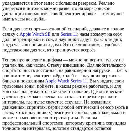
укладывается в этот запас с большим резервом. Реально
упереться в потолок можно разве что на марафонской
дистанции или многочасовой велотренировке — там лучше
иметь часы как дубль.
Если для вас спорт — основной сценарий, держите в голове
связку с
Apple Watch SE
или
Series 11
: часы возьмут на себя
долгие тренировки и сон, а наушники дадут пульс в те дни,
когда часы вы оставили дома. Это не «или-или», а удобная
подстраховка для тех, кто тренируется всерьёз.
Теперь про доверие к цифрам — можно ли верить пульсу из
уха так же, как часам. Отвечу взвешенно. Для любительского
спорта точность достойная: на равномерной нагрузке — бег в
ровном темпе, велотренажёр, ходьба — наушник держится
близко к показаниям
Apple Watch Series 11
. Вы увидите свои
пульсовые зоны, поймёте, в каком режиме работаете, и для
контроля нагрузки этого хватает с головой. Где оптический
датчик в ухе может слегка плавать — это резкие рывки и
интервалы, где пульс скачет за секунды. На взрывных
движениях, спринтах, бёрпи любой оптический сенсор (хоть в
часах, хоть в наушниках) реагирует с небольшой задержкой и
может на мгновение «потерять» ритм. Если вы
профессиональный спортсмен, которому критична секундная
точность на интервалах, золотым стандартом остаётся