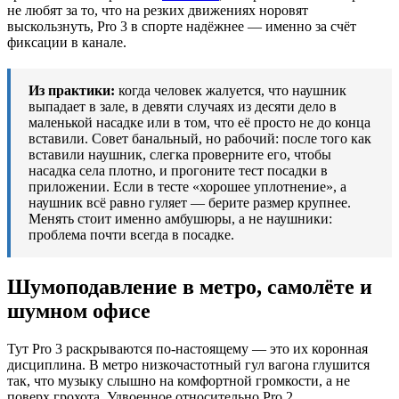
не любят за то, что на резких движениях норовят
выскользнуть, Pro 3 в спорте надёжнее — именно за счёт
фиксации в канале.
Из практики:
когда человек жалуется, что наушник
выпадает в зале, в девяти случаях из десяти дело в
маленькой насадке или в том, что её просто не до конца
вставили. Совет банальный, но рабочий: после того как
вставили наушник, слегка проверните его, чтобы
насадка села плотно, и прогоните тест посадки в
приложении. Если в тесте «хорошее уплотнение», а
наушник всё равно гуляет — берите размер крупнее.
Менять стоит именно амбушюры, а не наушники:
проблема почти всегда в посадке.
Шумоподавление в метро, самолёте и
шумном офисе
Тут Pro 3 раскрываются по-настоящему — это их коронная
дисциплина. В метро низкочастотный гул вагона глушится
так, что музыку слышно на комфортной громкости, а не
поверх грохота. Удвоенное относительно Pro 2