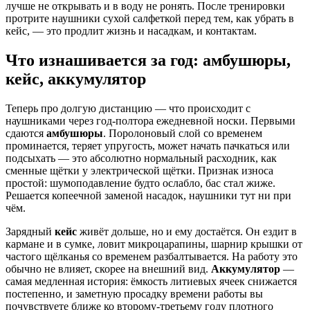
лучше не открывать и в воду не ронять. После тренировки
протрите наушники сухой салфеткой перед тем, как убрать в
кейс, — это продлит жизнь и насадкам, и контактам.
Что изнашивается за год: амбушюры,
кейс, аккумулятор
Теперь про долгую дистанцию — что происходит с
наушниками через год-полтора ежедневной носки. Первыми
сдаются
амбушюры
. Поролоновый слой со временем
проминается, теряет упругость, может начать пачкаться или
подсыхать — это абсолютно нормальный расходник, как
сменные щётки у электрической щётки. Признак износа
простой: шумоподавление будто ослабло, бас стал жиже.
Решается копеечной заменой насадок, наушники тут ни при
чём.
Зарядный
кейс
живёт дольше, но и ему достаётся. Он ездит в
кармане и в сумке, ловит микроцарапины, шарнир крышки от
частого щёлканья со временем разбалтывается. На работу это
обычно не влияет, скорее на внешний вид.
Аккумулятор
—
самая медленная история: ёмкость литиевых ячеек снижается
постепенно, и заметную просадку времени работы вы
почувствуете ближе ко второму-третьему году плотного