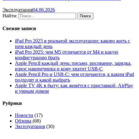
Эксплуатация
04.06.2026
Найти:
Свежие записи
iPad Pro 2025 в реальной эксплуатации: каково жить с
ним каждый день
iPad Pro 2025: чем M5 отличается от M4 и какую
конфигурацию брать
Apple Pencil каждый день: письмо, рисование, зарядка,
износ наконечника и кому хватит USB-C
Apple Pencil Pro и USB-C: чем отличаются, к каким iPad
подходят и какой выбрать
Apple TV 4K в быту: как живётся с приставкой, AirPlay
и умным домом
Рубрики
Новости
(17)
Обзоры
(68)
Эксплуатация
(30)