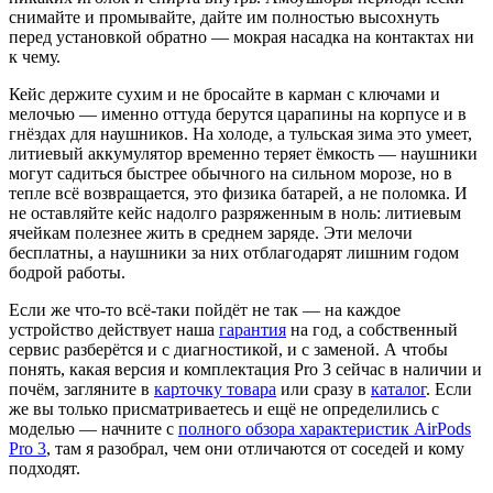
снимайте и промывайте, дайте им полностью высохнуть
перед установкой обратно — мокрая насадка на контактах ни
к чему.
Кейс держите сухим и не бросайте в карман с ключами и
мелочью — именно оттуда берутся царапины на корпусе и в
гнёздах для наушников. На холоде, а тульская зима это умеет,
литиевый аккумулятор временно теряет ёмкость — наушники
могут садиться быстрее обычного на сильном морозе, но в
тепле всё возвращается, это физика батарей, а не поломка. И
не оставляйте кейс надолго разряженным в ноль: литиевым
ячейкам полезнее жить в среднем заряде. Эти мелочи
бесплатны, а наушники за них отблагодарят лишним годом
бодрой работы.
Если же что-то всё-таки пойдёт не так — на каждое
устройство действует наша
гарантия
на год, а собственный
сервис разберётся и с диагностикой, и с заменой. А чтобы
понять, какая версия и комплектация Pro 3 сейчас в наличии и
почём, загляните в
карточку товара
или сразу в
каталог
. Если
же вы только присматриваетесь и ещё не определились с
моделью — начните с
полного обзора характеристик AirPods
Pro 3
, там я разобрал, чем они отличаются от соседей и кому
подходят.