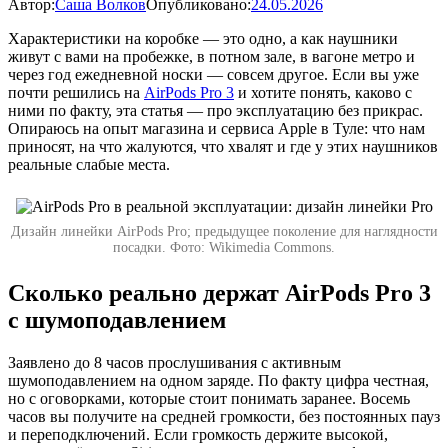
Автор:
Саша Волков
Опубликовано:
24.05.2026
Характеристики на коробке — это одно, а как наушники
живут с вами на пробежке, в потном зале, в вагоне метро и
через год ежедневной носки — совсем другое. Если вы уже
почти решились на
AirPods Pro 3
и хотите понять, каково с
ними по факту, эта статья — про эксплуатацию без прикрас.
Опираюсь на опыт магазина и сервиса Apple в Туле: что нам
приносят, на что жалуются, что хвалят и где у этих наушников
реальные слабые места.
Дизайн линейки AirPods Pro; предыдущее поколение для наглядности
посадки. Фото: Wikimedia Commons.
Сколько реально держат AirPods Pro 3
с шумоподавлением
Заявлено до 8 часов прослушивания с активным
шумоподавлением на одном заряде. По факту цифра честная,
но с оговорками, которые стоит понимать заранее. Восемь
часов вы получите на средней громкости, без постоянных пауз
и переподключений. Если громкость держите высокой,