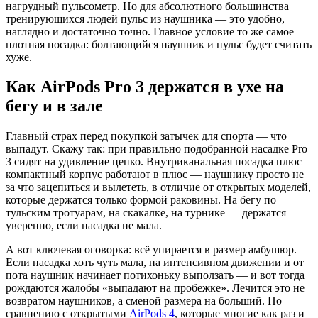
нагрудный пульсометр. Но для абсолютного большинства
тренирующихся людей пульс из наушника — это удобно,
наглядно и достаточно точно. Главное условие то же самое —
плотная посадка: болтающийся наушник и пульс будет считать
хуже.
Как AirPods Pro 3 держатся в ухе на
бегу и в зале
Главный страх перед покупкой затычек для спорта — что
выпадут. Скажу так: при правильно подобранной насадке Pro
3 сидят на удивление цепко. Внутриканальная посадка плюс
компактный корпус работают в плюс — наушнику просто не
за что зацепиться и вылететь, в отличие от открытых моделей,
которые держатся только формой раковины. На бегу по
тульским тротуарам, на скакалке, на турнике — держатся
уверенно, если насадка не мала.
А вот ключевая оговорка: всё упирается в размер амбушюр.
Если насадка хоть чуть мала, на интенсивном движении и от
пота наушник начинает потихоньку выползать — и вот тогда
рождаются жалобы «выпадают на пробежке». Лечится это не
возвратом наушников, а сменой размера на больший. По
сравнению с открытыми
AirPods 4
, которые многие как раз и