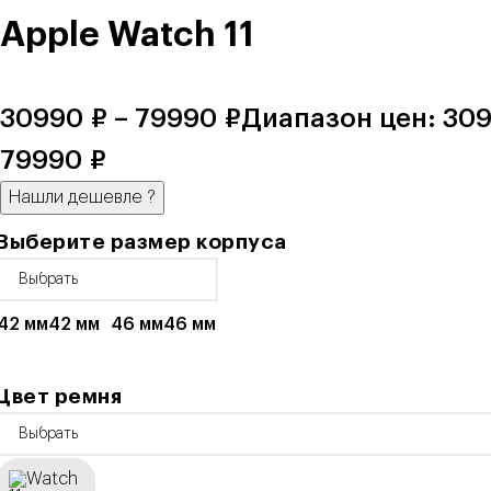
Apple Watch 11
30990
₽
–
79990
₽
Диапазон цен: 309
79990 ₽
Нашли дешевле
?
Выберите размер корпуса
42 мм
42 мм
46 мм
46 мм
Цвет ремня