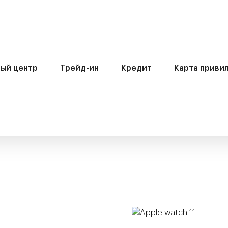
ый центр
Трейд-ин
Кредит
Карта приви