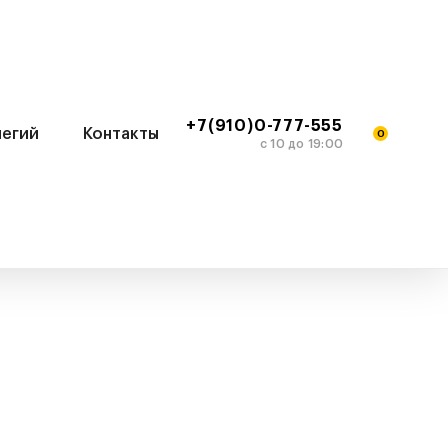
+7(910)0-777-555
легий
Контакты
0
c 10 до 19:00