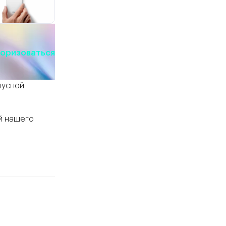
оризоваться
нусной
й нашего