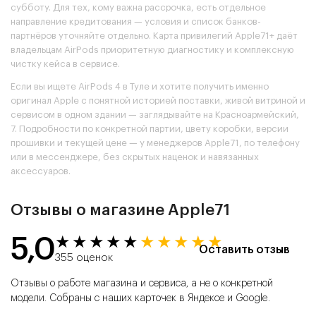
субботу. Для тех, кому важна рассрочка, есть отдельное
направление кредитования — условия и список банков-
партнёров уточняйте отдельно. Карта привилегий Apple71+ даёт
владельцам AirPods приоритетную диагностику и комплексную
чистку кейса в сервисе.
Если вы ищете AirPods 4 в Туле и хотите получить именно
оригинал Apple с понятной историей поставки, живой витриной и
сервисом в одном здании — заглядывайте на Красноармейский,
7. Подробности по конкретной партии, цвету коробки, версии
прошивки и текущей цене — у менеджеров Apple71, по телефону
или в мессенджере, без скрытых наценок и навязанных
аксессуаров.
Отзывы о магазине Apple71
5,0
★★★★★
★★★★★
Оставить отзыв
355 оценок
Отзывы о работе магазина и сервиса, а не о конкретной
модели. Собраны с наших карточек в Яндексе и Google.