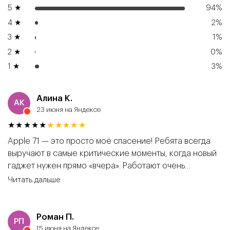
5 ★
94%
4 ★
2%
3 ★
1%
2 ★
0%
1 ★
3%
Алина К.
АК
23 июня на Яндексе
★★★★★
★★★★★
Apple 71 — это просто моё спасение! Ребята всегда
выручают в самые критические моменты, когда новый
гаджет нужен прямо «вчера». Работают очень
оперативно: написала, уточнила — и через полчаса
устройство уже у меня. Огромный плюс, что топовые
модели и аксессуары всегда есть в наличии, не нужно
ждать неделями. А их фишка — это индивидуальный
Роман П.
РП
заказ. Привезут редкую вещь, да еще и с юмором
15 июня на Яндексе