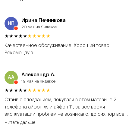
нормальные. Ни разу не было ни каких проблем!!!!
Ребята молодцы. Был однажды случай с ремонтом на
6s, все сделали быстро и качественно. Работает до
Ирина Печникова
ИП
сих пор)))
20 мая на Яндексе
★★★★★
★★★★★
Качественное обслуживание. Хороший товар.
Рекомендую
Александр А.
АА
19 мая на Яндексе
★★★★★
★★★★★
Отзыв с опозданием, покупали в этом магазине 2
телефона айфон xs и айфон 11, за все время
эксплуатации проблем не возникало, до сих пор все
работает отлично, однозначно советую!