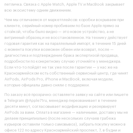
петличка. Связка с Apple Watch, Apple TV и MacBook закрывает
всю экосистему одним движением.
Чем мы отличаемся от маркетплейсов: коробки вскрываем при
клиенте, серийный номер пробиваем по базе Apple прямо за
стойкой, чтобы было видно — это новое устройство, а не
витринный образец и не восстановленное. На технику действует
годовая гарантия как на параллельный импорт, в течение 15 дней
с момента покупки возможен обмен или возврат, после —
диагностика и подтверждение брака экспертизой продавца,
подробности по конкретному случаю уточняйте у менеджера.
Если что-то пойдёт не так уже после гарантии — у нас же на
Красноармейском есть собственный сервисный центр, где чинят
AirPods, AirPods Pro, iPhone и MacBook, включая модели,
которые официалы давно сняли с поддержки.
По заказу всё прозрачно: оставляете заявку на сайте или пишете
в Telegram @Apple71ru, менеджер перезванивает в течение
десяти минут, согласовывает модификацию и резервирует
AirPods за вами. Оплата в магазине — наличными, доставку мы не
делаем принципиально (после нескольких случаев грабежа
курьеров оставили только самовывоз), забрать покупку можно в
офисе 122 по адресу Красноармейский проспект, 7, в будни и