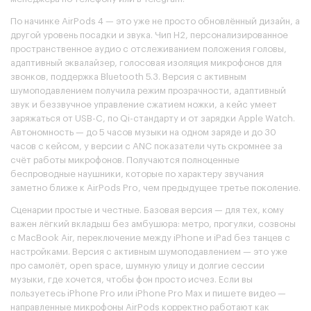
По начинке AirPods 4 — это уже не просто обновлённый дизайн, а
другой уровень посадки и звука. Чип H2, персонализированное
пространственное аудио с отслеживанием положения головы,
адаптивный эквалайзер, голосовая изоляция микрофонов для
звонков, поддержка Bluetooth 5.3. Версия с активным
шумоподавлением получила режим прозрачности, адаптивный
звук и беззвучное управление сжатием ножки, а кейс умеет
заряжаться от USB-C, по Qi-стандарту и от зарядки Apple Watch.
Автономность — до 5 часов музыки на одном заряде и до 30
часов с кейсом, у версии с ANC показатели чуть скромнее за
счёт работы микрофонов. Получаются полноценные
беспроводные наушники, которые по характеру звучания
заметно ближе к AirPods Pro, чем предыдущее третье поколение.
Сценарии простые и честные. Базовая версия — для тех, кому
важен лёгкий вкладыш без амбушюра: метро, прогулки, созвоны
с MacBook Air, переключение между iPhone и iPad без танцев с
настройками. Версия с активным шумоподавлением — это уже
про самолёт, open space, шумную улицу и долгие сессии
музыки, где хочется, чтобы фон просто исчез. Если вы
пользуетесь iPhone Pro или iPhone Pro Max и пишете видео —
направленные микрофоны AirPods корректно работают как