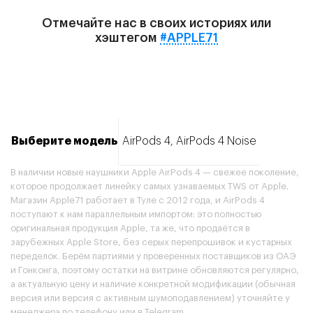
Отмечайте нас в своих историях или
хэштегом
#APPLE71
Выберите модель
AirPods 4, AirPods 4 Noise
В наличии новые наушники Apple AirPods 4 — свежее поколение,
которое продолжает линейку самых узнаваемых TWS от Apple.
Магазин Apple71 работает в Туле с 2012 года, и AirPods 4
поступают к нам параллельным импортом: это полностью
оригинальная продукция Apple, та же, что продаётся в
зарубежных Apple Store, без серых перепрошивок и кустарных
переделок. Берём партиями у проверенных поставщиков из ОАЭ
и Гонконга, поэтому остатки на витрине обновляются регулярно,
а актуальную цену и наличие конкретной модификации (обычная
версия или версия с активным шумоподавлением) уточняйте у
менеджера по телефону или в Telegram.