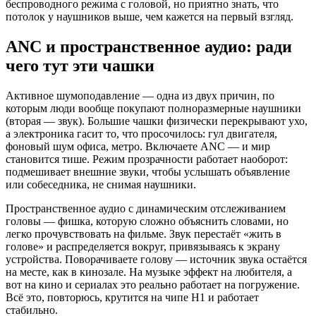
беспроводного режима с головой, но приятно знать, что
потолок у наушников выше, чем кажется на первый взгляд.
ANC и пространственное аудио: ради
чего тут эти чашки
Активное шумоподавление — одна из двух причин, по
которым люди вообще покупают полноразмерные наушники
(вторая — звук). Большие чашки физически перекрывают ухо,
а электроника гасит то, что просочилось: гул двигателя,
фоновый шум офиса, метро. Включаете ANC — и мир
становится тише. Режим прозрачности работает наоборот:
подмешивает внешние звуки, чтобы услышать объявление
или собеседника, не снимая наушники.
Пространственное аудио с динамическим отслеживанием
головы — фишка, которую сложно объяснить словами, но
легко прочувствовать на фильме. Звук перестаёт «жить в
голове» и распределяется вокруг, привязываясь к экрану
устройства. Поворачиваете голову — источник звука остаётся
на месте, как в кинозале. На музыке эффект на любителя, а
вот на кино и сериалах это реально работает на погружение.
Всё это, повторюсь, крутится на чипе H1 и работает
стабильно.