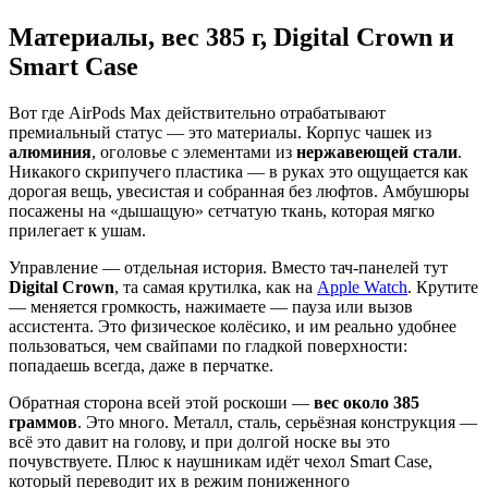
Материалы, вес 385 г, Digital Crown и
Smart Case
Вот где AirPods Max действительно отрабатывают
премиальный статус — это материалы. Корпус чашек из
алюминия
, оголовье с элементами из
нержавеющей стали
.
Никакого скрипучего пластика — в руках это ощущается как
дорогая вещь, увесистая и собранная без люфтов. Амбушюры
посажены на «дышащую» сетчатую ткань, которая мягко
прилегает к ушам.
Управление — отдельная история. Вместо тач-панелей тут
Digital Crown
, та самая крутилка, как на
Apple Watch
. Крутите
— меняется громкость, нажимаете — пауза или вызов
ассистента. Это физическое колёсико, и им реально удобнее
пользоваться, чем свайпами по гладкой поверхности:
попадаешь всегда, даже в перчатке.
Обратная сторона всей этой роскоши —
вес около 385
граммов
. Это много. Металл, сталь, серьёзная конструкция —
всё это давит на голову, и при долгой носке вы это
почувствуете. Плюс к наушникам идёт чехол Smart Case,
который переводит их в режим пониженного