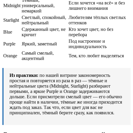
Тёмный,
Если хочется «на всё» и без
Midnight
универсальный,
лишнего внимания
немаркий
Светлый, спокойный,
Любителям тёплых светлых
Starlight
нейтральный
оттенков
Сдержанный цвет, не
Кто хочет цвет, но без
Blue
кричит
перебора
Под настроение и
Purple
Яркий, заметный
индивидуальность
Самый смелый,
Orange
Тем, кто любит выделяться
акцентный
Из практики:
по нашей витрине закономерность
простая и повторяется из раза в раз — тёмные и
нейтральные цвета (Midnight, Starlight) разбирают
первыми, а яркие Purple и Orange задерживаются
дольше. Если присмотрели смелый цвет — его обычно
проще найти в наличии, тёмные же иногда приходится
ждать под заказ. Так что, если цвет для вас не
принципиален, тёмный берите сразу, как появился.