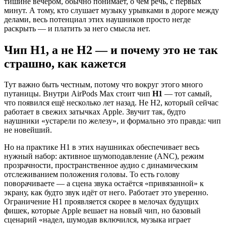
тишине вечером, обычно понимает, о чём речь, с первых
минут. А тому, кто слушает музыку урывками в дороге между
делами, весь потенциал этих наушников просто негде
раскрыть — и платить за него смысла нет.
Чип H1, а не H2 — и почему это не так
страшно, как кажется
Тут важно быть честным, потому что вокруг этого много
путаницы. Внутри AirPods Max стоит чип
H1
— тот самый,
что появился ещё несколько лет назад. Не H2, который сейчас
работает в свежих затычках Apple. Звучит так, будто
наушники «устарели по железу», и формально это правда: чип
не новейший.
Но на практике H1 в этих наушниках обеспечивает весь
нужный набор: активное шумоподавление (ANC), режим
прозрачности, пространственное аудио с динамическим
отслеживанием положения головы. То есть голову
поворачиваете — а сцена звука остаётся «привязанной» к
экрану, как будто звук идёт от него. Работает это уверенно.
Ограничение H1 проявляется скорее в мелочах будущих
фишек, которые Apple вешает на новый чип, но базовый
сценарий «надел, шумодав включился, музыка играет