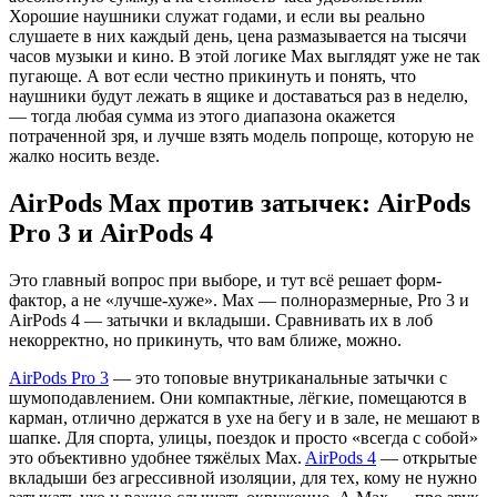
Хорошие наушники служат годами, и если вы реально
слушаете в них каждый день, цена размазывается на тысячи
часов музыки и кино. В этой логике Max выглядят уже не так
пугающе. А вот если честно прикинуть и понять, что
наушники будут лежать в ящике и доставаться раз в неделю,
— тогда любая сумма из этого диапазона окажется
потраченной зря, и лучше взять модель попроще, которую не
жалко носить везде.
AirPods Max против затычек: AirPods
Pro 3 и AirPods 4
Это главный вопрос при выборе, и тут всё решает форм-
фактор, а не «лучше-хуже». Max — полноразмерные, Pro 3 и
AirPods 4 — затычки и вкладыши. Сравнивать их в лоб
некорректно, но прикинуть, что вам ближе, можно.
AirPods Pro 3
— это топовые внутриканальные затычки с
шумоподавлением. Они компактные, лёгкие, помещаются в
карман, отлично держатся в ухе на бегу и в зале, не мешают в
шапке. Для спорта, улицы, поездок и просто «всегда с собой»
это объективно удобнее тяжёлых Max.
AirPods 4
— открытые
вкладыши без агрессивной изоляции, для тех, кому не нужно