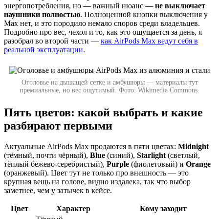
энергопотребления, но — важный нюанс —
не выключает
наушники полностью
. Полноценной кнопки выключения у
Max нет, и это породило немало споров среди владельцев.
Подробно про вес, чехол и то, как это ощущается за день, я
разобрал во второй части —
как AirPods Max ведут себя в
реальной эксплуатации
.
Оголовье на дышащей сетке и амбушюры — материалы тут
премиальные, но вес ощутимый. Фото: Wikimedia Commons.
Пять цветов: какой выбрать и какие
разбирают первыми
Актуальные AirPods Max продаются в пяти цветах:
Midnight
(тёмный, почти чёрный),
Blue
(синий),
Starlight
(светлый,
тёплый бежево-серебристый),
Purple
(фиолетовый) и
Orange
(оранжевый). Цвет тут не только про внешность — это
крупная вещь на голове, видно издалека, так что выбор
заметнее, чем у затычек в кейсе.
Цвет
Характер
Кому заходит