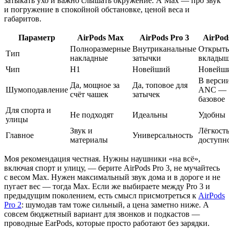
затыкать ухо и важно слышать окружение. А Max — про звук
и погружение в спокойной обстановке, ценой веса и
габаритов.
Параметр
AirPods Max
AirPods Pro 3
AirPod
Полноразмерные
Внутриканальные
Открыт
Тип
накладные
затычки
вклады
Чип
H1
Новейший
Новейш
В версии
Да, мощное за
Да, топовое для
Шумоподавление
ANC —
счёт чашек
затычек
базовое
Для спорта и
Не подходят
Идеальны
Удобны
улицы
Звук и
Лёгкость
Главное
Универсальность
материалы
доступн
Моя рекомендация честная. Нужны наушники «на всё»,
включая спорт и улицу, — берите AirPods Pro 3, не мучайтесь
с весом Max. Нужен максимальный звук дома и в дороге и не
пугает вес — тогда Max. Если же выбираете между Pro 3 и
предыдущим поколением, есть смысл присмотреться к
AirPods
Pro 2
: шумодав там тоже сильный, а цена заметно ниже. А
совсем бюджетный вариант для звонков и подкастов —
проводные EarPods, которые просто работают без зарядки.