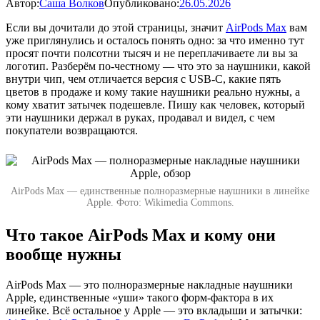
Автор:
Саша Волков
Опубликовано:
26.05.2026
Если вы дочитали до этой страницы, значит
AirPods Max
вам
уже приглянулись и осталось понять одно: за что именно тут
просят почти полсотни тысяч и не переплачиваете ли вы за
логотип. Разберём по-честному — что это за наушники, какой
внутри чип, чем отличается версия с USB-C, какие пять
цветов в продаже и кому такие наушники реально нужны, а
кому хватит затычек подешевле. Пишу как человек, который
эти наушники держал в руках, продавал и видел, с чем
покупатели возвращаются.
AirPods Max — единственные полноразмерные наушники в линейке
Apple. Фото: Wikimedia Commons.
Что такое AirPods Max и кому они
вообще нужны
AirPods Max — это полноразмерные накладные наушники
Apple, единственные «уши» такого форм-фактора в их
линейке. Всё остальное у Apple — это вкладыши и затычки: