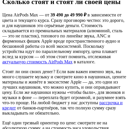
Сколько стоят и стоят ли своей цены
Цена AirPods Max — от
39 490 до 49 990 ₽
в зависимости от
цвета и текущего курса. Сразу проговорю честно: это дорого,
и для наушников это серьёзные деньги. Стоимость
складывается из премиальных материалов (алюминий, сталь
— это не пластик), топового по линейке звука, ANC и
фирменных фишек Apple вроде пространственного аудио и
бесшовной работы со всей экосистемой. Поскольку
устройства идут по параллельному импорту, цена плавает
вслед за курсом — об этом стоит помнить, отслеживая
актуальную стоимость AirPods Max
в каталоге.
Стоят ли они своих денег? Если вам важен именно звук, вы
много слушаете музыку и смотрите кино в наушниках, цените
материалы и живёте в экосистеме Apple — да, это одни из
лучших наушников, что можно купить, и они оправдывают
цену. Если же наушники нужны «чтобы были», для звонков и
музыки в фоне — переплата будет огромной, и разумнее взять
что-то проще. На любой бюджет у нас доступны
рассрочка и
кредит
от банков-партнёров, так что полную сумму сразу
выкладывать не обязательно.
Ещё один трезвый ориентир по цене: смотрите не на
абсолютную сумму, а на стоимость часа удовольствия.