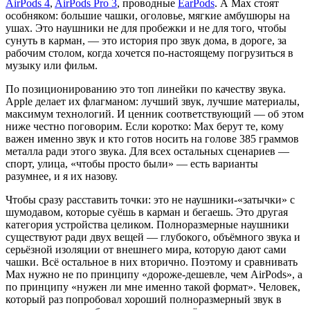
AirPods 4
,
AirPods Pro 3
, проводные
EarPods
. А Max стоят
особняком: большие чашки, оголовье, мягкие амбушюры на
ушах. Это наушники не для пробежки и не для того, чтобы
сунуть в карман, — это история про звук дома, в дороге, за
рабочим столом, когда хочется по-настоящему погрузиться в
музыку или фильм.
По позиционированию это топ линейки по качеству звука.
Apple делает их флагманом: лучший звук, лучшие материалы,
максимум технологий. И ценник соответствующий — об этом
ниже честно поговорим. Если коротко: Max берут те, кому
важен именно звук и кто готов носить на голове 385 граммов
металла ради этого звука. Для всех остальных сценариев —
спорт, улица, «чтобы просто были» — есть варианты
разумнее, и я их назову.
Чтобы сразу расставить точки: это не наушники-«затычки» с
шумодавом, которые суёшь в карман и бегаешь. Это другая
категория устройства целиком. Полноразмерные наушники
существуют ради двух вещей — глубокого, объёмного звука и
серьёзной изоляции от внешнего мира, которую дают сами
чашки. Всё остальное в них вторично. Поэтому и сравнивать
Max нужно не по принципу «дороже-дешевле, чем AirPods», а
по принципу «нужен ли мне именно такой формат». Человек,
который раз попробовал хороший полноразмерный звук в