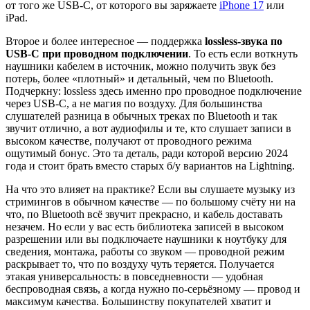
от того же USB-C, от которого вы заряжаете
iPhone 17
или
iPad.
Второе и более интересное — поддержка
lossless-звука по
USB-C при проводном подключении
. То есть если воткнуть
наушники кабелем в источник, можно получить звук без
потерь, более «плотный» и детальный, чем по Bluetooth.
Подчеркну: lossless здесь именно про проводное подключение
через USB-C, а не магия по воздуху. Для большинства
слушателей разница в обычных треках по Bluetooth и так
звучит отлично, а вот аудиофилы и те, кто слушает записи в
высоком качестве, получают от проводного режима
ощутимый бонус. Это та деталь, ради которой версию 2024
года и стоит брать вместо старых б/у вариантов на Lightning.
На что это влияет на практике? Если вы слушаете музыку из
стримингов в обычном качестве — по большому счёту ни на
что, по Bluetooth всё звучит прекрасно, и кабель доставать
незачем. Но если у вас есть библиотека записей в высоком
разрешении или вы подключаете наушники к ноутбуку для
сведения, монтажа, работы со звуком — проводной режим
раскрывает то, что по воздуху чуть теряется. Получается
этакая универсальность: в повседневности — удобная
беспроводная связь, а когда нужно по-серьёзному — провод и
максимум качества. Большинству покупателей хватит и