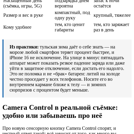
Насыщенный день
подзарядка днём
запас к ночи
(съёмка, игры, 5G)
вероятна
остаётся
компактный, под
Размер и вес в руке
крупный, тяжелее
одну руку
тем, кто ценит
тем, кто заряжает
Кому удобнее
габариты
раз в день
Из практики:
тульская зима даёт о себе знать — на
морозе любой смартфон теряет процент быстрее, и
iPhone 16 не исключение. На улице в минус пятнадцать
аппарат может показать резкое падение заряда или даже
уйти в защитное отключение, если достать его надолго.
Это не поломка и не «брак» батареи: литий на холоде
честно проседает у всех телефонов. Носите его во
внутреннем кармане ближе к телу — и зимних
сюрпризов с процентом будет меньше.
Camera Control в реальной съёмке:
удобно или забываешь про неё
Про новую сенсорную кнопку Camera Control спорят, и
честный ответ такой: всё зависит от того, как много вы