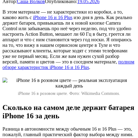
Автор:
Саша Волков
Опубликовано:
19.05.2026
В этом материале — не характеристики из коробки, а то,
каково жить с
iPhone 16 и 16 Plus
изо дня в день. Как реально
держит батарея, привыкаешь ли к новой кнопке Camera
Control или забываешь про неё через неделю, под что удобно
настроить Action Button, мешают ли 60 Гц в быту, греется ли
аппарат и что с ним становится через год носки. Я опираюсь
на то, что вижу в нашем сервисном центре в Туле и что
рассказывают клиенты, которые ходят с этими телефонами
уже не первый месяц. Если же вам нужен сухой разбор
версий, памяти и цветов — это в соседнем материале,
полном
обзоре характеристик iPhone 16 и 16 Plus
.
iPhone 16 в розовом цвете. Фото: Wikimedia Commons.
Сколько на самом деле держит батарея
iPhone 16 за день
Разница в автономности между обычным 16 и 16 Plus — это,
пожалуй, главный практический фактор выбора между ними.