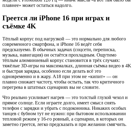
плавнее» может остаться надолго.
Греется ли iPhone 16 при играх и
съёмке 4K
Тёплый корпус под нагрузкой — это нормально для любого
современного смартфона, и iPhone 16 ведёт себя
предсказуемо. В обычных задачах (соцсети, переписка,
музыка, навигация) он остаётся прохладным. Ощутимо
тёплым алюминиевый корпус становится в трёх случаях:
тяжёлые 3D-игры на максималках, длинная съёмка видео в 4K
и быстрая зарядка, особенно если делать всё это
одновременно и в жару. A18 при этом не «кипит» — он
плавно снижает частоту, чтобы остыть, так что критичного
перегрева в штатных сценариях вы не словите.
Что реально усиливает нагрев — это толстый глухой чехол и
прямое солнце. Если играете долго, имеет смысл снять
телефон с зарядки и убрать с подоконника. Никаких особых
танцев с бубном тут не нужно: при бытовом использовании
тепловой режим у 16-го ровный, а сценарии, в которых он
заметно греется, легко предсказать и при желании смягчить.