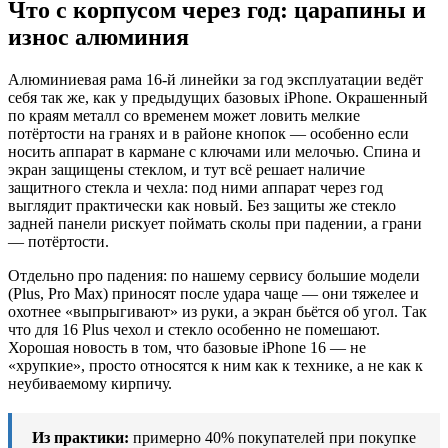
Что с корпусом через год: царапины и
износ алюминия
Алюминиевая рама 16-й линейки за год эксплуатации ведёт
себя так же, как у предыдущих базовых iPhone. Окрашенный
по краям металл со временем может ловить мелкие
потёртости на гранях и в районе кнопок — особенно если
носить аппарат в кармане с ключами или мелочью. Спина и
экран защищены стеклом, и тут всё решает наличие
защитного стекла и чехла: под ними аппарат через год
выглядит практически как новый. Без защиты же стекло
задней панели рискует поймать сколы при падении, а грани
— потёртости.
Отдельно про падения: по нашему сервису большие модели
(Plus, Pro Max) приносят после удара чаще — они тяжелее и
охотнее «выпрыгивают» из руки, а экран бьётся об угол. Так
что для 16 Plus чехол и стекло особенно не помешают.
Хорошая новость в том, что базовые iPhone 16 — не
«хрупкие», просто относятся к ним как к технике, а не как к
неубиваемому кирпичу.
Из практики:
примерно 40% покупателей при покупке