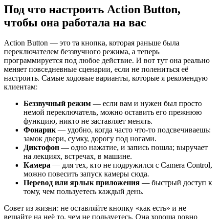
Под что настроить Action Button,
чтобы она работала на вас
Action Button — это та кнопка, которая раньше была
переключателем беззвучного режима, а теперь
программируется под любое действие. И вот тут она реально
меняет повседневные сценарии, если не полениться её
настроить. Самые ходовые варианты, которые я рекомендую
клиентам:
Беззвучный режим
— если вам и нужен был просто
немой переключатель, можно оставить его прежнюю
функцию, никто не заставляет менять.
Фонарик
— удобно, когда часто что-то подсвечиваешь:
замок двери, сумку, дорогу под ногами.
Диктофон
— одно нажатие, и запись пошла; выручает
на лекциях, встречах, в машине.
Камера
— для тех, кто не подружился с Camera Control,
можно повесить запуск камеры сюда.
Перевод или ярлык приложения
— быстрый доступ к
тому, чем пользуетесь каждый день.
Совет из жизни: не оставляйте кнопку «как есть» и не
вешайте на неё то, чем не пользуетесь. Она хороша ровно