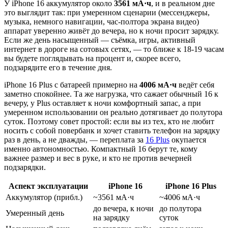
У iPhone 16 аккумулятор около
3561 мА·ч
, и в реальном дне
это выглядит так: при умеренном сценарии (мессенджеры,
музыка, немного навигации, час-полтора экрана видео)
аппарат уверенно живёт до вечера, но к ночи просит зарядку.
Если же день насыщенный — съёмка, игры, активный
интернет в дороге на сотовых сетях, — то ближе к 18-19 часам
вы будете поглядывать на процент и, скорее всего,
подзарядите его в течение дня.
iPhone 16 Plus с батареей примерно на
4006 мА·ч
ведёт себя
заметно спокойнее. Та же нагрузка, что сажает обычный 16 к
вечеру, у Plus оставляет к ночи комфортный запас, а при
умеренном использовании он реально дотягивает до полутора
суток. Поэтому совет простой: если вы из тех, кто не любит
носить с собой повербанк и хочет ставить телефон на зарядку
раз в день, а не дважды, — переплата за
16 Plus
окупается
именно автономностью. Компактный 16 берут те, кому
важнее размер и вес в руке, и кто не против вечерней
подзарядки.
Аспект эксплуатации
iPhone 16
iPhone 16 Plus
Аккумулятор (прибл.)
~3561 мА·ч
~4006 мА·ч
до вечера, к ночи
до полутора
Умеренный день
на зарядку
суток