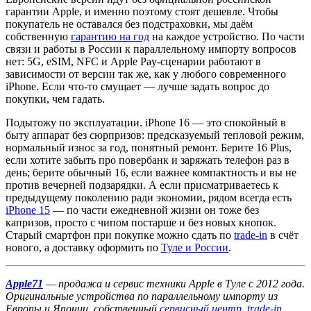
гарантии Apple, и именно поэтому стоят дешевле. Чтобы
покупатель не оставался без подстраховки, мы даём
собственную
гарантию на год
на каждое устройство. По части
связи и работы в России к параллельному импорту вопросов
нет: 5G, eSIM, NFC и Apple Pay-сценарии работают в
зависимости от версии так же, как у любого современного
iPhone. Если что-то смущает — лучше задать вопрос до
покупки, чем гадать.
Подытожу по эксплуатации. iPhone 16 — это спокойный в
быту аппарат без сюрпризов: предсказуемый тепловой режим,
нормальный износ за год, понятный ремонт. Берите 16 Plus,
если хотите забыть про повербанк и заряжать телефон раз в
день; берите обычный 16, если важнее компактность и вы не
против вечерней подзарядки. А если присматриваетесь к
предыдущему поколению ради экономии, рядом всегда есть
iPhone 15
— по части ежедневной жизни он тоже без
капризов, просто с чипом постарше и без новых кнопок.
Старый смартфон при покупке можно сдать по
trade-in
в счёт
нового, а доставку оформить по
Туле и России
.
Apple71
— продажа и сервис техники Apple в Туле с 2012 года.
Оригинальные устройства по параллельному импорту из
Европы и Японии, собственный
сервисный центр
,
trade-in