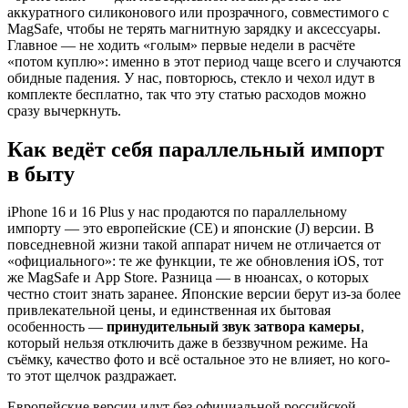
аккуратного силиконового или прозрачного, совместимого с
MagSafe, чтобы не терять магнитную зарядку и аксессуары.
Главное — не ходить «голым» первые недели в расчёте
«потом куплю»: именно в этот период чаще всего и случаются
обидные падения. У нас, повторюсь, стекло и чехол идут в
комплекте бесплатно, так что эту статью расходов можно
сразу вычеркнуть.
Как ведёт себя параллельный импорт
в быту
iPhone 16 и 16 Plus у нас продаются по параллельному
импорту — это европейские (CE) и японские (J) версии. В
повседневной жизни такой аппарат ничем не отличается от
«официального»: те же функции, те же обновления iOS, тот
же MagSafe и App Store. Разница — в нюансах, о которых
честно стоит знать заранее. Японские версии берут из-за более
привлекательной цены, и единственная их бытовая
особенность —
принудительный звук затвора камеры
,
который нельзя отключить даже в беззвучном режиме. На
съёмку, качество фото и всё остальное это не влияет, но кого-
то этот щелчок раздражает.
Европейские версии идут без официальной российской