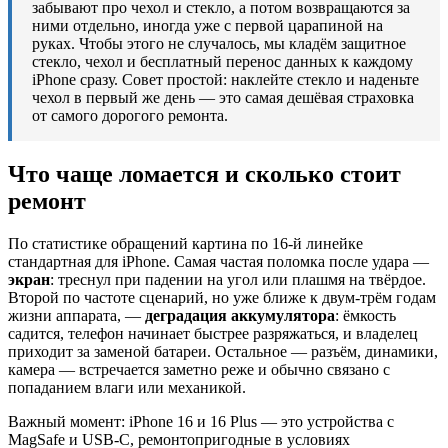
забывают про чехол и стекло, а потом возвращаются за
ними отдельно, иногда уже с первой царапиной на
руках. Чтобы этого не случалось, мы кладём защитное
стекло, чехол и бесплатный перенос данных к каждому
iPhone сразу. Совет простой: наклейте стекло и наденьте
чехол в первый же день — это самая дешёвая страховка
от самого дорогого ремонта.
Что чаще ломается и сколько стоит
ремонт
По статистике обращений картина по 16-й линейке
стандартная для iPhone. Самая частая поломка после удара —
экран
: треснул при падении на угол или плашмя на твёрдое.
Второй по частоте сценарий, но уже ближе к двум-трём годам
жизни аппарата, —
деградация аккумулятора
: ёмкость
садится, телефон начинает быстрее разряжаться, и владелец
приходит за заменой батареи. Остальное — разъём, динамики,
камера — встречается заметно реже и обычно связано с
попаданием влаги или механикой.
Важный момент: iPhone 16 и 16 Plus — это устройства с
MagSafe и USB-C, ремонтопригодные в условиях