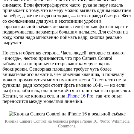
снимаете. Если фотографируете часто, рука за пару недель
привыкает к тому, что камеру можно вызвать одним нажатием
на ребре, даже не глядя на экран, — и это правда быстро. Жест
со скольжением для зума и экспозиции удобен в
горизонтальной съёмке: держишь телефон как фотоаппарат и
подкручиваешь параметры большим пальцем. Для съёмки на
ходу, когда надо мгновенно поймать кадр, кнопка реально
выручает.
Но есть и обратная сторона. Часть людей, которые снимают
«иногда», честно признаются, что про Camera Control
забывают и по привычке открывают камеру с экрана
блокировки. Сенсорная площадка требует чуть более
внимательного нажатия, чем обычная клавиша, и поначалу
можно промахнуться мимо нужного жеста. То есть это не та
функция, ради которой стоит брать именно 16-й, — но если
вы фотолюбитель, она приживётся и станет частью привычки.
Кстати, та же кнопка есть и на
iPhone 16 Pro
, так что опыт
переносится между моделями линейки.
Кнопка Camera Control на боковом ребре iPhone 16. Фото: Wikimedia
Commons.