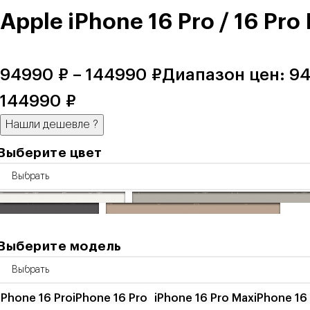
Apple iPhone 16 Pro / 16 Pro
94990
₽
–
144990
₽
Диапазон цен: 94
144990 ₽
Нашли дешевле
?
Выберите цвет
Белый Титан
Белый Титан
Натуральный Титан
Натуральный Т
Титан
Черный Титан
Пустынный титан
Пустынный титан
Выберите модель
iPhone 16 Pro
iPhone 16 Pro
iPhone 16 Pro Max
iPhone 16