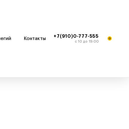
+7(910)0-777-555
легий
Контакты
0
c 10 до 19:00