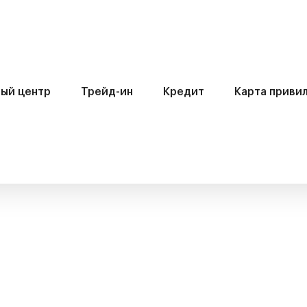
ый центр
Трейд-ин
Кредит
Карта приви