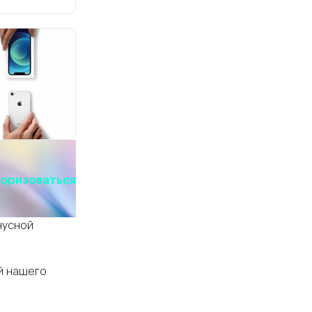
оризоваться
нусной
й нашего