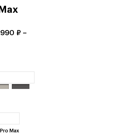
 Max
990 ₽ –
итан
Черный
 Pro Max