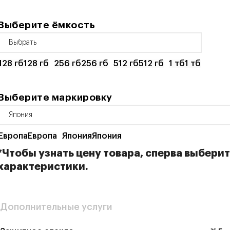
Выберите ёмкость
128 гб
128 гб
256 гб
256 гб
512 гб
512 гб
1 тб
1 тб
Выберите маркировку
Европа
Европа
Япония
Япония
*Чтобы узнать цену товара, сперва выбери
характеристики.
Дополнительные услуги