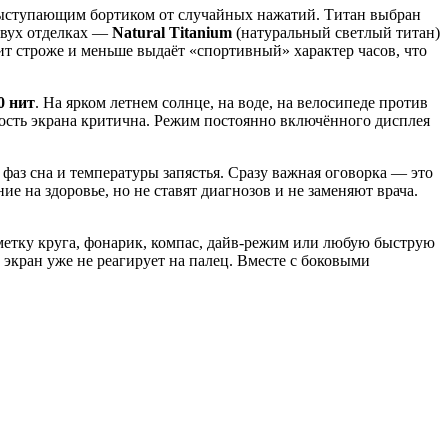
 выступающим бортиком от случайных нажатий. Титан выбран
 двух отделках —
Natural Titanium
(натуральный светлый титан)
ит строже и меньше выдаёт «спортивный» характер часов, что
0 нит
. На ярком летнем солнце, на воде, на велосипеде против
имость экрана критична. Режим постоянно включённого дисплея
 фаз сна и температуры запястья. Сразу важная оговорка — это
е на здоровье, но не ставят диагнозов и не заменяют врача.
метку круга, фонарик, компас, дайв-режим или любую быструю
 экран уже не реагирует на палец. Вместе с боковыми