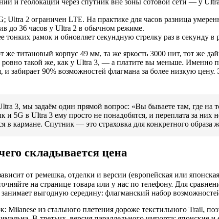
ний и геолокации через спутник вне зоны сотовой сети — у Ultra
5G; Ultra 2 ограничен LTE. На практике для часов разница умерен
тив до 36 часов у Ultra 2 в обычном режиме.
лее тонких рамок и обновляет секундную стрелку раз в секунду в 
Тот же титановый корпус 49 мм, та же яркость 3000 нит, тот же 
 ровно такой же, как у Ultra 3, — а платите вы меньше. Именно п
, и забирает 90% возможностей флагмана за более низкую цену. Э
ltra 3, мы задаём один прямой вопрос: «Вы бываете там, где на те
 и 5G в Ultra 3 ему просто не понадобятся, и переплата за них н
ся в кармане. Спутник — это страховка для конкретного образа 
 чего складывается цена
ависит от ремешка, отделки и версии (европейская или японска
точняйте на странице товара или у нас по телефону. Для сравне
ейчас занимает выгодную середину: флагманский набор возможност
: Milanese из стального плетения дороже текстильного Trail, по
нимальна. В-третьих, версия параллельного импорта: японские и