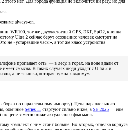
 2 этого нет. Для города функция не включится ни разу, но для
ная.
режиме always-on.
дайвинг WR100, тот же двухчастотный GPS, ЭКГ, SpO2, кнопка
оэтому Ultra 2 сейчас берут осознанно: человек смотрит на
то не «устаревшие часы», а тот же класс устройства
лефоне пропадает сеть, — в лесу, в горах, на воде вдали от
е имеет смысла. В таких случаях люди уходят с Ultra 2 и
жизни, а не «фишка, которая нужна каждому».
я сборка по параллельному импорту). Цена параллельного
ния, обычные
Series 11
стартуют сильно ниже, а
SE 2025
— ещё
ей по цене заметно ниже актуального флагмана.
этому комплект с ним стоит больше. Во-вторых, отделка корпуса
 европейские сборки могут немного отличаться по цене в