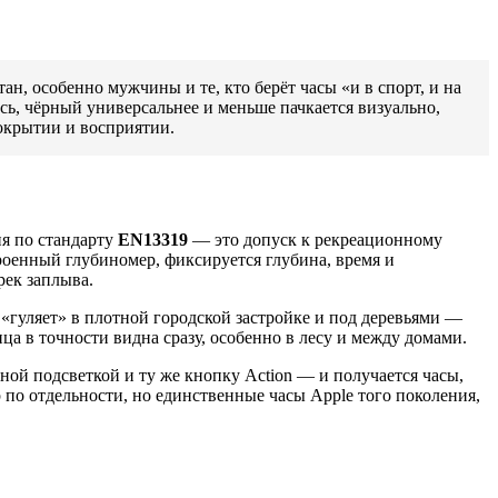
ан, особенно мужчины и те, кто берёт часы «и в спорт, и на
сь, чёрный универсальнее и меньше пачкается визуально,
покрытии и восприятии.
ия по стандарту
EN13319
— это допуск к рекреационному
троенный глубиномер, фиксируется глубина, время и
рек заплыва.
е «гуляет» в плотной городской застройке и под деревьями —
ца в точности видна сразу, особенно в лесу и между домами.
ной подсветкой и ту же кнопку Action — и получается часы,
 по отдельности, но единственные часы Apple того поколения,