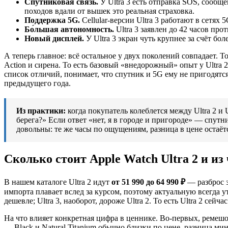
Спутниковая связь.
У Ultra 3 есть отправка SOS, сообще
походов вдали от вышек это реальная страховка.
Поддержка 5G.
Cellular-версии Ultra 3 работают в сетях 
Бо́льшая автономность.
Ultra 3 заявлен до 42 часов про
Новый дисплей.
У Ultra 3 экран чуть крупнее за счёт бо
А теперь главное: всё остальное у двух поколений совпадает. 
Action и сирена. То есть базовый «внедорожный» опыт у Ultra 2
список отличий, понимает, что спутник и 5G ему не пригодятся
предыдущего года.
Из практики:
когда покупатель колеблется между Ultra 2 и U
берега?» Если ответ «нет, я в городе и пригороде» — спутник
довольны: те же часы по ощущениям, разница в цене остаёт
Сколько стоит Apple Watch Ultra 2 и из
В нашем каталоге Ultra 2 идут
от 51 990 до 64 990 ₽
— разброс з
импорта плавает вслед за курсом, поэтому актуальную всегда у
дешевле; Ultra 3, наоборот, дороже Ultra 2. То есть Ultra 2 с
На что влияет конкретная цифра в ценнике. Во-первых, ремешок
— Black и Natural Titanium обычно близки по цене, разница ми