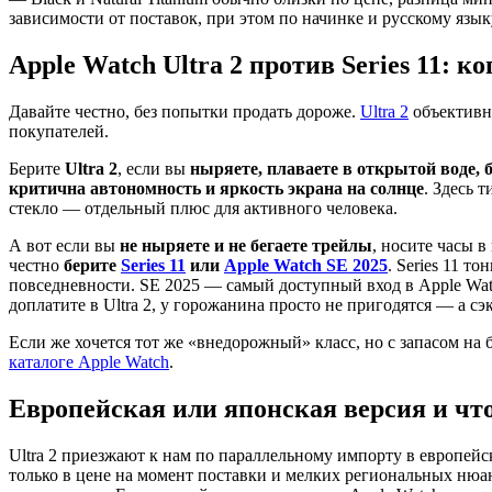
зависимости от поставок, при этом по начинке и русскому язы
Apple Watch Ultra 2 против Series 11: к
Давайте честно, без попытки продать дороже.
Ultra 2
объективно
покупателей.
Берите
Ultra 2
, если вы
ныряете, плаваете в открытой воде, 
критична автономность и яркость экрана на солнце
. Здесь 
стекло — отдельный плюс для активного человека.
А вот если вы
не ныряете и не бегаете трейлы
, носите часы 
честно
берите
Series 11
или
Apple Watch SE 2025
. Series 11 т
повседневности. SE 2025 — самый доступный вход в Apple Wat
доплатите в Ultra 2, у горожанина просто не пригодятся — а 
Если же хочется тот же «внедорожный» класс, но с запасом на
каталоге Apple Watch
.
Европейская или японская версия и что
Ultra 2 приезжают к нам по параллельному импорту в европейс
только в цене на момент поставки и мелких региональных нюа