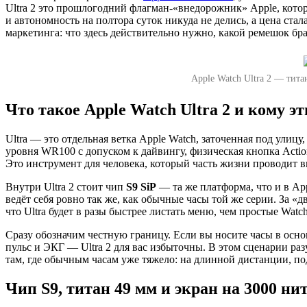
Ultra 2 это прошлогодний флагман-«внедорожник» Apple, котор
и автономность на полтора суток никуда не делись, а цена стал
маркетинга: что здесь действительно нужно, какой ремешок бра
Apple Watch Ultra 2 — тита
Что такое Apple Watch Ultra 2 и кому 
Ultra — это отдельная ветка Apple Watch, заточенная под улицу,
уровня WR100 с допуском к дайвингу, физическая кнопка Action
Это инструмент для человека, который часть жизни проводит вне
Внутри Ultra 2 стоит чип
S9 SiP
— та же платформа, что и в App
ведёт себя ровно так же, как обычные часы той же серии. За «д
что Ultra будет в разы быстрее листать меню, чем простые Watc
Сразу обозначим честную границу. Если вы носите часы в основ
пульс и ЭКГ — Ultra 2 для вас избыточны. В этом сценарии ра
там, где обычным часам уже тяжело: на длинной дистанции, под
Чип S9, титан 49 мм и экран на 3000 ни