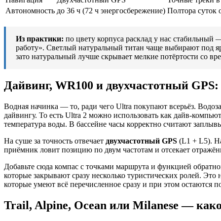
Автономность
до 36 ч (72 ч энергосбережение)
Полтора суток 
Из практики:
по цвету корпуса расклад у нас стабильный —
работу». Светлый натуральный титан чаще выбирают под яр
зато натуральный лучше скрывает мелкие потёртости со вре
Дайвинг, WR100 и двухчастотный GPS: ч
Водная начинка — то, ради чего Ultra покупают всерьёз. Водо
дайвингу. То есть Ultra 2 можно использовать как дайв-компью
температура воды. В бассейне часы корректно считают заплывы
На суше за точность отвечает
двухчастотный GPS
(L1 + L5). Н
приёмник ловит позицию по двум частотам и отсекает отражённ
Добавьте сюда компас с точками маршрута и функцией обратног
которые закрывают сразу несколько туристических ролей. Это 
которые умеют всё перечисленное сразу и при этом остаются
Trail, Alpine, Ocean или Milanese — ка