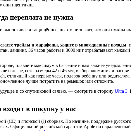
ку они идентичны.
огда переплата не нужна
 выносливее и защищённее, но это не значит, что они нужны им
бегаете трейлы и марафоны, ходите в многодневные походы, 
титан, дайвинг, 36 часов работы и 3000 нит отрабатывают кажды
в городе, плаваете максимум в бассейне и вам важнее уведомлени
оньше и легче, есть размеры 42 и 46 мм, выбор алюминия и расцв
ch, отличный как первые часы, подарок ребёнку или родителям.
сэкономленное лучше потратить на ремешок или отложить.
 будущее и со спутниковой связью, — смотрите в сторону
Ultra 3
.
 входит в покупку у нас
кой (CE) и японской (J) сборках. По начинке, поддержке русск
нсах. Официальной российской гарантии Apple на параллельный