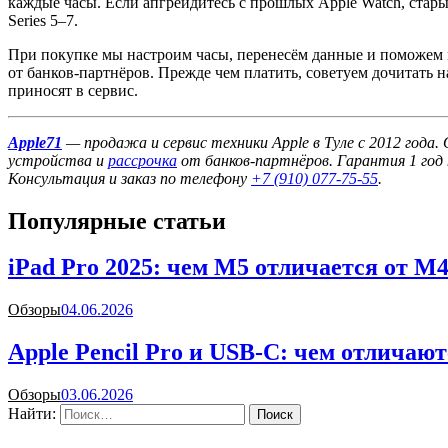
каждые часы. Если апгрейдитесь с прошлых Apple Watch, стар
Series 5–7.
При покупке мы настроим часы, перенесём данные и поможем 
от банков-партнёров. Прежде чем платить, советуем дочитать на
приносят в сервис.
Apple71
— продажа и сервис техники Apple в Туле с 2012 года
устройства и
рассрочка
от банков-партнёров. Гарантия 1 год 
Консультация и заказ по телефону
+7 (910) 077-75-55
.
Популярные статьи
iPad Pro 2025: чем M5 отличается от 
Обзоры
04.06.2026
Apple Pencil Pro и USB-C: чем отличают
Обзоры
03.06.2026
Найти: