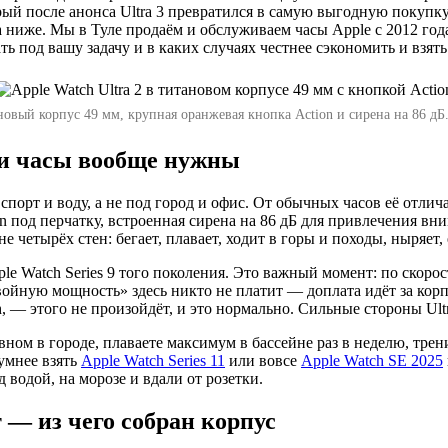
ый после анонса Ultra 3 превратился в самую выгодную покупку
а ниже. Мы в Туле продаём и обслуживаем часы Apple с 2012 года
ть под вашу задачу и в каких случаях честнее сэкономить и взят
новый корпус 49 мм, крупная оранжевая кнопка Action и сирена на 86 д
эти часы вообще нужны
 спорт и воду, а не под город и офис. От обычных часов её отлич
 под перчатку, встроенная сирена на 86 дБ для привлечения вни
 четырёх стен: бегает, плавает, ходит в горы и походы, ныряет, 
le Watch Series 9 того поколения. Это важный момент: по скорос
войную мощность» здесь никто не платит — доплата идёт за корпу
h, — этого не произойдёт, и это нормально. Сильные стороны Ult
ном в городе, плаваете максимум в бассейне раз в неделю, трен
зумнее взять
Apple Watch Series 11
или вовсе
Apple Watch SE 2025
 водой, на морозе и вдали от розетки.
т — из чего собран корпус