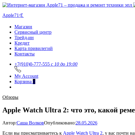
Apple71🤙
Магазин
Сервисный центр
Трейд-ин
Кредит
Карта привилегий
Контакты
+7(910)0-777-555
c 10 до 19:00
My Account
Корзина
0
Обзоры
Apple Watch Ultra 2: что это, какой ре
Автор:
Саша Волков
Опубликовано:
28.05.2026
Если вы присматриваетесь к
Apple Watch Ultra 2
, у вас почти 