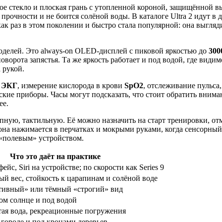
вое стекло и плоская грань с утопленной короной, защищённой
 прочности и не боится солёной воды. В каталоге Ultra 2 идут в
ак раз в этом поколении и быстро стала популярной: она выгляд
моделей. Это always-on OLED-дисплей с пиковой яркостью до
300
оворота запястья. Та же яркость работает и под водой, где вид
 рукой.
к
ЭКГ
, измерение кислорода в крови
SpO2
, отслеживание пульса,
кие приборы. Часы могут подсказать, что стоит обратить внимани
ее.
ную, тактильную. Её можно назначить на старт тренировки, от
 она нажимается в перчатках и мокрыми руками, когда сенсорный
у «полевым» устройством.
Что это даёт на практике
йс, Siri на устройстве; по скорости как Series 9
ый вес, стойкость к царапинам и солёной воде
тивный» или тёмный «строгий» вид
ком солнце и под водой
тая вода, рекреационные погружения
 городе и под кронами деревьев