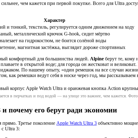
в сильнее, чем кажется при первой покупке. Всего для Ultra дос
Характер
ий и тонкий, текстиль, регулируется одним движением на ходу
аный, металлический крючок G-hook, сидит мёртво
налезает на гидрокостюм, не боится солёной воды
летение, магнитная застёжка, выглядит дороже спортивных
амый комфортный для большинства людей.
Alpine
берут те, кому 
плаваете в открытой воде; для города он жестковат и великоват.
пиджаком. По нашему опыту, «один ремешок на все случаи жизни»
м, как ремешки ведут себя в носке через год, мы рассказываем 
ется в перчатках и под водой — на улице это важнее, чем кажется. Фот
3 и почему его берут ради экономии
м прямо. Третье поколение
Apple Watch Ultra 3
объективно мощнее
 Ultra 3: