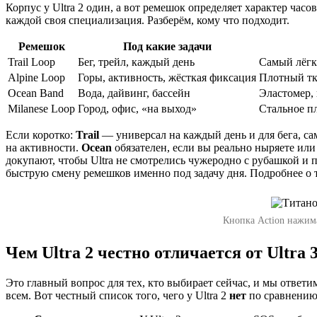
Корпус у Ultra 2 один, а вот ремешок определяет характер часо
каждой своя специализация. Разберём, кому что подходит.
Ремешок
Под какие задачи
Trail Loop
Бег, трейл, каждый день
Самый лёгк
Alpine Loop
Горы, активность, жёсткая фиксация
Плотный тк
Ocean Band
Вода, дайвинг, бассейн
Эластомер, 
Milanese Loop
Город, офис, «на выход»
Стальное п
Если коротко:
Trail
— универсал на каждый день и для бега, с
на активности.
Ocean
обязателен, если вы реально ныряете или 
докупают, чтобы Ultra не смотрелись чужеродно с рубашкой и 
быструю смену ремешков именно под задачу дня. Подробнее о то
Кнопка Action нажима
Чем Ultra 2 честно отличается от Ultra 
Это главный вопрос для тех, кто выбирает сейчас, и мы ответи
всем. Вот честный список того, чего у Ultra 2
нет
по сравнению с