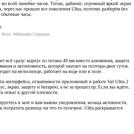
 во всей линейке часов. Титан, дайвинг, огромный яркий экран
, через нас прошли все поколения Ultra, поэтому разберём без
ь обычные часы.
Б. Фото: Wikimedia Commons.
ает всё сразу: корпус из титана 49 мм вместо алюминия, защита
мания и автономность, которой хватает на полтора-двое суток.
ездит на велосипеде, работает на воде или в поле.
ти интерфейса, отзывчивости приложений и работе Siri Ultra 2
с, экран, защиту и батарею, а не за процессор. Если вы ждёте,
ra лежат в другой плоскости.
ируетесь в зале и вам важны уведомления, кольца активности,
и потратить разницу на что-то полезное. Ultra раскрывается