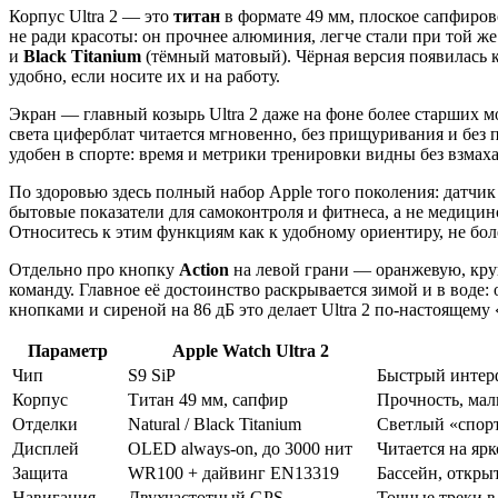
Корпус Ultra 2 — это
титан
в формате 49 мм, плоское сапфиро
не ради красоты: он прочнее алюминия, легче стали при той же
и
Black Titanium
(тёмный матовый). Чёрная версия появилась к
удобно, если носите их и на работу.
Экран — главный козырь Ultra 2 даже на фоне более старших 
света циферблат читается мгновенно, без прищуривания и без п
удобен в спорте: время и метрики тренировки видны без взмаха
По здоровью здесь полный набор Apple того поколения: датчи
бытовые показатели для самоконтроля и фитнеса, а не медицинс
Относитесь к этим функциям как к удобному ориентиру, не бол
Отдельно про кнопку
Action
на левой грани — оранжевую, круп
команду. Главное её достоинство раскрывается зимой и в воде:
кнопками и сиреной на 86 дБ это делает Ultra 2 по-настоящем
Параметр
Apple Watch Ultra 2
Чип
S9 SiP
Быстрый интерфе
Корпус
Титан 49 мм, сапфир
Прочность, мал
Отделки
Natural / Black Titanium
Светлый «спор
Дисплей
OLED always-on, до 3000 нит
Читается на яр
Защита
WR100 + дайвинг EN13319
Бассейн, откры
Навигация
Двухчастотный GPS
Точные треки в