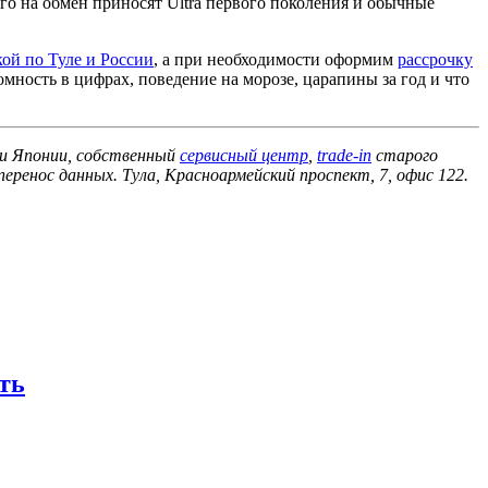
го на обмен приносят Ultra первого поколения и обычные
кой по Туле и России
, а при необходимости оформим
рассрочку
омность в цифрах, поведение на морозе, царапины за год и что
 и Японии, собственный
сервисный центр
,
trade-in
старого
еренос данных. Тула, Красноармейский проспект, 7, офис 122.
ть