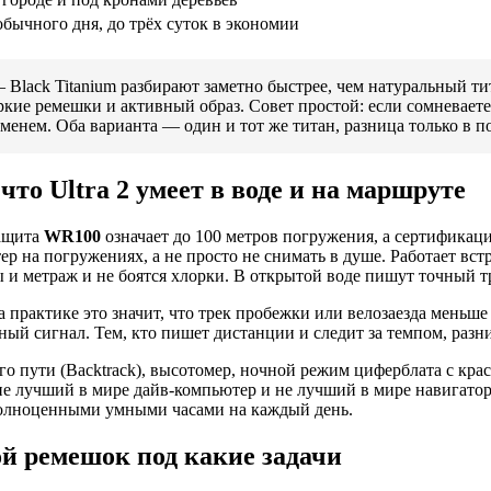
обычного дня, до трёх суток в экономии
 Black Titanium разбирают заметно быстрее, чем натуральный тит
кие ремешки и активный образ. Совет простой: если сомневаете
менем. Оба варианта — один и тот же титан, разница только в 
то Ultra 2 умеет в воде и на маршруте
защита
WR100
означает до 100 метров погружения, а сертификац
тер на погружениях, а не просто не снимать в душе. Работает вс
 и метраж и не боятся хлорки. В открытой воде пишут точный т
а практике это значит, что трек пробежки или велозаезда меньш
ый сигнал. Тем, кто пишет дистанции и следит за темпом, разни
о пути (Backtrack), высотомер, ночной режим циферблата с крас
не лучший в мире дайв-компьютер и не лучший в мире навигатор
 полноценными умными часами на каждый день.
кой ремешок под какие задачи