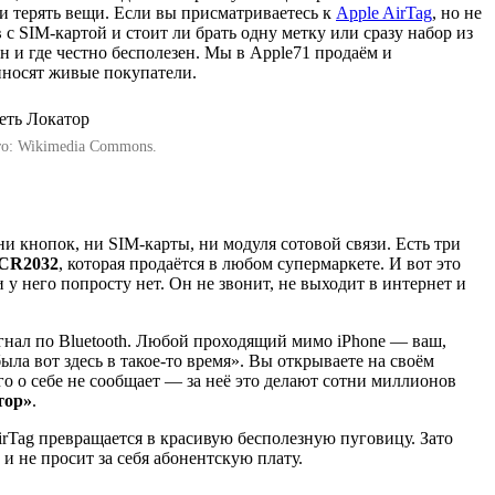
ли терять вещи. Если вы присматриваетесь к
Apple AirTag
, но не
с SIM-картой и стоит ли брать одну метку или сразу набор из
ен и где честно бесполезен. Мы в Apple71 продаём и
риносят живые покупатели.
то: Wikimedia Commons.
и кнопок, ни SIM-карты, ни модуля сотовой связи. Есть три
CR2032
, которая продаётся в любом супермаркете. И вот это
 у него попросту нет. Он не звонит, не выходит в интернет и
игнал по Bluetooth. Любой проходящий мимо iPhone — ваш,
ла вот здесь в такое-то время». Вы открываете на своём
его о себе не сообщает — за неё это делают сотни миллионов
тор»
.
irTag превращается в красивую бесполезную пуговицу. Зато
и не просит за себя абонентскую плату.