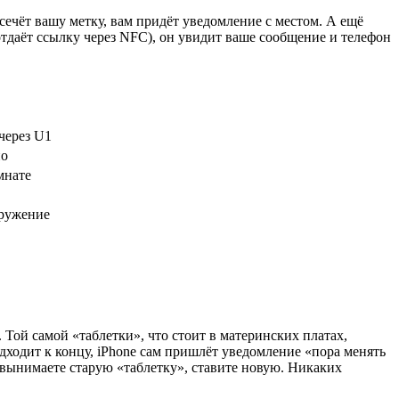
асечёт вашу метку, вам придёт уведомление с местом. А ещё
отдаёт ссылку через NFC), он увидит ваше сообщение и телефон
через U1
но
мнате
гружение
Той самой «таблетки», что стоит в материнских платах,
дходит к концу, iPhone сам пришлёт уведомление «пора менять
 вынимаете старую «таблетку», ставите новую. Никаких