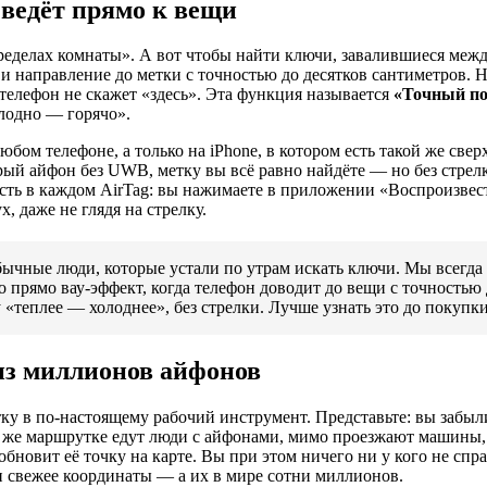
 ведёт прямо к вещи
в пределах комнаты». А вот чтобы найти ключи, завалившиеся ме
направление до метки с точностью до десятков сантиметров. На
а телефон не скажет «здесь». Эта функция называется
«Точный по
олодно — горячо».
любом телефоне, а только на iPhone, в котором есть такой же с
тарый айфон без UWB, метку вы всё равно найдёте — но без стрел
сть в каждом AirTag: вы нажимаете в приложении «Воспроизвест
, даже не глядя на стрелку.
обычные люди, которые устали по утрам искать ключи. Мы всегда 
то прямо вау-эффект, когда телефон доводит до вещи с точность
теплее — холоднее», без стрелки. Лучше узнать это до покупки,
из миллионов айфонов
тку в по-настоящему рабочий инструмент. Представьте: вы забыли
ой же маршрутке едут люди с айфонами, мимо проезжают машины,
новит её точку на карте. Вы при этом ничего ни у кого не спра
и свежее координаты — а их в мире сотни миллионов.