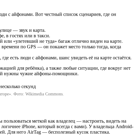
люди с айфонами. Вот честный список сценариев, где он
улице — звук и карта.
, в гостях или в такси.
й или «улетевший не туда» багаж отлично виден на карте.
 времени по GPS — он покажет место только тогда, когда
 где есть люди с айфонами, шанс увидеть её на карте остаётся.
окацией для ребёнка), а также любые ситуации, где вокруг нет
»: ей нужны чужие айфоны-помощники.
аторе». Фото: Wikimedia Commons.
ы пользоваться меткой как владелец — настроить, видеть на
логичнее iPhone, который всегда с вами). У владельца Android-
ней. Для него AirTag — бесполезный кусок пластика.