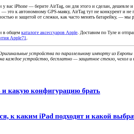
 у вас iPhone — берите AirTag, он для этого и сделан, дешевле 
это к автономному GPS-маяку, AirTag тут не конкурент и не пре
ностью и защитой от слежки, как часто менять батарейку, — мы 
и в общем
каталоге аксессуаров Apple
. Доставим по Туле и отпр
нтия Apple71
.
. Оригинальные устройства по параллельному импорту из Европы
на каждое устройство, бесплатно — защитное стекло, чехол и п
M4 и какую конфигурацию брать
ся, к каким iPad подходят и какой выбра