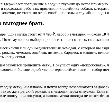
и выдерживает погружение в воду на глубину до метра примерно 
и продолжит работать; прицепили к ошейнику собаки, которая о
, конечно, не стоит, но от обычной непогоды и случайной воды 
о выгоднее брать
тыре. Одна метка стоит
от 4 490 ₽
, набор из четырёх — около
10 4
е. Поэтому логика выбора простая и зависит от того, сколько вещ
иеся ключи или один-единственный чемодан, с которым вы езди
рюкзак, чемодан, ошейник питомца, бардачок в машине, велосипе
ть члену семьи.
ам захочется прицепить метку. Покупают одну «попробовать», че
человека и больше одной «вечно теряющейся» вещи — набор почт
ут одну метку «на ключи» и почти всегда возвращаются за добав
 такую же в детский рюкзак и в чемодан перед отпуском. Если в 
евле поштучной покупки, а лишняя метка никогда не лежит без д