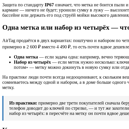
Защита по стандарту
IP67
означает, что метка не боится пыли 
кармане — ничего не будет; уронили сумку в лужу — высохнет 
бассейне или держать его под струёй мойки высокого давления
Одна метка или набор из четырёх — чт
AirTag продаётся в двух вариантах: поштучно и набором по че
примерно в 2 600 ₽ вместо 4 490 ₽, то есть почти вдвое дешевл
Одна метка
— если задача одна: например, вечно теряющ
Набор из четырёх
— если меток нужно несколько: ключи, 
потом» — метку можно докинуть в новую сумку или отда
На практике люди почти всегда недооценивают, к скольким вещ
сомневаетесь между одной и набором, а в доме больше одного 
метку.
Из практики:
примерно две трети покупателей сначала бер
телефон доводит до ключей по стрелке, — и тут же захотели
набор из четырёх: в пересчёте на метку он почти вдвое деш