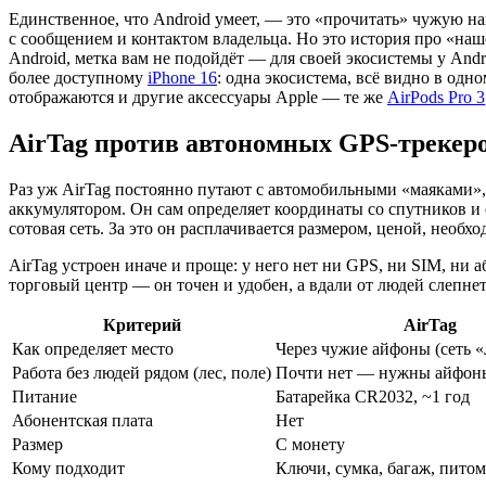
Единственное, что Android умеет, — это «прочитать» чужую н
с сообщением и контактом владельца. Но это история про «наше
Android, метка вам не подойдёт — для своей экосистемы у And
более доступному
iPhone 16
: одна экосистема, всё видно в од
отображаются и другие аксессуары Apple — те же
AirPods Pro 3
AirTag против автономных GPS-трекеро
Раз уж AirTag постоянно путают с автомобильными «маяками»
аккумулятором. Он сам определяет координаты со спутников и с
сотовая сеть. За это он расплачивается размером, ценой, необх
AirTag устроен иначе и проще: у него нет ни GPS, ни SIM, ни 
торговый центр — он точен и удобен, а вдали от людей слепнет
Критерий
AirTag
Как определяет место
Через чужие айфоны (сеть 
Работа без людей рядом (лес, поле)
Почти нет — нужны айфон
Питание
Батарейка CR2032, ~1 год
Абонентская плата
Нет
Размер
С монету
Кому подходит
Ключи, сумка, багаж, питом