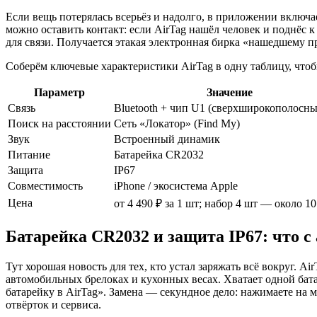
Если вещь потерялась всерьёз и надолго, в приложении включ
можно оставить контакт: если AirTag нашёл человек и поднёс к
для связи. Получается этакая электронная бирка «нашедшему пр
Соберём ключевые характеристики AirTag в одну таблицу, чтобы
Параметр
Значение
Связь
Bluetooth + чип U1 (сверхширокополосны
Поиск на расстоянии
Сеть «Локатор» (Find My)
Звук
Встроенный динамик
Питание
Батарейка CR2032
Защита
IP67
Совместимость
iPhone / экосистема Apple
Цена
от 4 490 ₽ за 1 шт; набор 4 шт — около 10
Батарейка CR2032 и защита IP67: что с
Тут хорошая новость для тех, кто устал заряжать всё вокруг. Ai
автомобильных брелоках и кухонных весах. Хватает одной ба
батарейку в AirTag». Замена — секундное дело: нажимаете на 
отвёрток и сервиса.