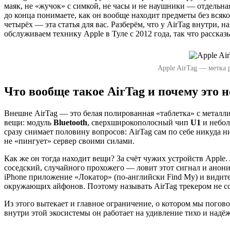
маяк, не «жучок» с симкой, не часы и не наушники — отдельная
до конца понимаете, как он вообще находит предметы без всяко
четырёх — эта статья для вас. Разберём, что у AirTag внутри, 
обслуживаем технику Apple в Туле с 2012 года, так что расска
Apple AirTag — метка 
Что вообще такое AirTag и почему это н
Внешне AirTag — это белая полированная «таблетка» с металли
вещи: модуль
Bluetooth
, сверхширокополосный чип
U1
и небол
сразу снимает половину вопросов: AirTag сам по себе никуда н
не «пингует» сервер своими силами.
Как же он тогда находит вещи? За счёт чужих устройств Apple
соседский, случайного прохожего — ловит этот сигнал и аноним
iPhone приложение «Локатор» (по-английски Find My) и видите 
окружающих айфонов. Поэтому называть AirTag трекером не с
Из этого вытекает и главное ограничение, о котором мы погово
внутри этой экосистемы он работает на удивление тихо и надёж