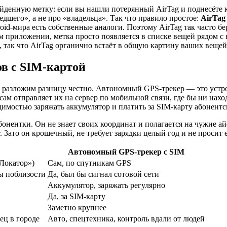
айденную метку: если вы нашли потерянный AirTag и поднесёте 
дшего», а не про «владельца». Так что правило простое:
AirTag
roid-мира есть собственные аналоги. Поэтому AirTag так часто 
ном приложении, метка просто появляется в списке вещей рядом с
, так что AirTag органично встаёт в общую картину ваших вещей
в с SIM-картой
, разложим разницу честно. Автономный GPS-трекер — это устр
ам отправляет их на сервер по мобильной связи, где бы ни наход
одимостью заряжать аккумулятор и платить за SIM-карту абонентс
абонентки. Он не знает своих координат и полагается на чужие 
. Зато он крошечный, не требует зарядки целый год и не просит
Автономный GPS-трекер с SIM
«Локатор»)
Сам, по спутникам GPS
ы поблизости
Да, был бы сигнал сотовой сети
Аккумулятор, заряжать регулярно
Да, за SIM-карту
Заметно крупнее
ец в городе
Авто, спецтехника, контроль вдали от людей