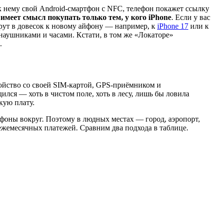
к нему свой Android-смартфон с NFC, телефон покажет ссылку
 имеет смысл покупать только тем, у кого iPhone
. Если у вас
берут в довесок к новому айфону — например, к
iPhone 17
или к
 наушниками и часами. Кстати, в том же «Локаторе»
.
ойство со своей SIM-картой, GPS-приёмником и
ился — хоть в чистом поле, хоть в лесу, лишь бы ловила
кую плату.
айфоны вокруг. Поэтому в людных местах — город, аэропорт,
 ежемесячных платежей. Сравним два подхода в таблице.