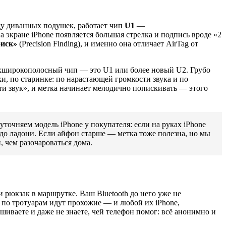
жду диванных подушек, работает чип
U1
—
 экране iPhone появляется большая стрелка и подпись вроде «2
иск»
(Precision Finding), и именно она отличает AirTag от
верхширокополосный чип — это U1 или более новый U2. Грубо
ки, по старинке: по нарастающей громкости звука и по
и звук», и метка начинает мелодично попискивать — этого
уточняем модель iPhone у покупателя: если на руках iPhone
ю до ладони. Если айфон старше — метка тоже полезна, но мы
 чем разочароваться дома.
 рюкзак в маршрутке. Ваш Bluetooth до него уже не
 по тротуарам идут прохожие — и любой их iPhone,
шиваете и даже не знаете, чей телефон помог: всё анонимно и