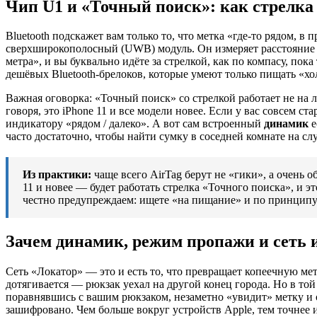
Чип U1 и «Точный поиск»: как стрелка
Bluetooth подскажет вам только то, что метка «где-то рядом, 
сверхширокополосный (UWB) модуль. Он измеряет расстояние и 
метра», и вы буквально идёте за стрелкой, как по компасу, пок
дешёвых Bluetooth-брелоков, которые умеют только пищать «х
Важная оговорка: «Точный поиск» со стрелкой работает не на 
говоря, это iPhone 11 и все модели новее. Если у вас совсем с
индикатору «рядом / далеко». А вот сам встроенный
динамик
е
часто достаточно, чтобы найти сумку в соседней комнате на слух
Из практики:
чаще всего AirTag берут не «гики», а очень 
11 и новее — будет работать стрелка «Точного поиска», и э
честно предупреждаем: ищете «на пищание» и по принципу «
Зачем динамик, режим пропажи и сеть 
Сеть «Локатор» — это и есть то, что превращает копеечную ме
дотягивается — рюкзак уехал на другой конец города. Но в т
поравнявшись с вашим рюкзаком, незаметно «увидит» метку и об
зашифровано. Чем больше вокруг устройств Apple, тем точнее 