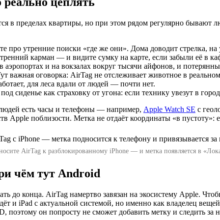
о реально цеплять
ется в пределах квартиры, но при этом рядом регулярно бывают 
е про утренние поиски «где же они». Дома доводит стрелка, на 
ренний карман — и видите сумку на карте, если забыли её в кафе
 аэропортах и на вокзалах вокруг тысячи айфонов, и потерянны
т важная оговорка: AirTag не отслеживает животное в реальном
аботает, для леса вдали от людей — почти нет.
од сиденье как страховку от угона: если технику увезут в город,
я людей есть часы и телефоны — например,
Apple Watch SE
с геол
йств Apple поблизости. Метка не отдаёт координаты «в пустоту
носите AirTag к разблокированному iPhone — и метка появляется в «Лок
ри чём тут Android
ь до конца. AirTag намертво завязан на экосистему Apple. Чтоб
ёт и iPad с актуальной системой, но именно как владелец вещей 
D, поэтому он попросту не сможет добавить метку и следить за 