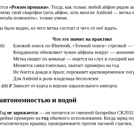
ается
«Режим пропажи»
. Тогда, как только любой айфон рядом з
 нему свой смартфон (хоть айфон, хоть многие Android — метка 
осьба позвонить», только умная.
 было видно, из чего метка состоит и чего от неё ждать.
Что это значит на практике
й)
Близкий поиск по Bluetooth, «Точный поиск» стрелкой — 
Координаты обновляют чужие айфоны вокруг — аноним
Метка пищит по команде — ищется на слух в соседней ко
Меняется самостоятельно, хватает примерно на год
Не боится дождя и брызг, переживёт кратковременное по
Для Android в роли владельца бесполезен
Зависит от курса и версии параллельного импорта
 490 ₽
 автономностью и водой
rTag
не заряжается
— он питается от сменной батарейки CR2032. 
тарейки примерно на
год
обычного использования. Когда заряд по
металлическую крышку, проворачиваете против часовой стрелки,