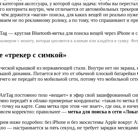
 категория аксессуара, у которой одна задача: чтобы вы переста
го интернета внутри, чем отличается от автомобильных трекеров 
на чём держится «магия» поиска, для каких вещей он реально нуж
зываем не по рекламному ролику, а по тому, что спрашивают и п
размером с монету, которая цепляется к ключам или кладётся в сумку. Фо
е «трекер с симкой»
ческой крышкой из нержавеющей стали. Внутри нет ни экрана, н
ьшой динамик. Питается всё это от обычной плоской батарейки
ичего не передаёт по мобильной сети, потому что мобильной сети
. AirTag постоянно тихо «вещает» в эфир свой зашифрованный с
но передаёт в облако примерные координаты: «такая-то метка бы
точку на карте. Сама метка при этом «не знает», где она, и нич
овсем корректно: правильнее —
метка для поиска в сети «Лока
рим ниже подробно: без iPhone и без экосистемы Apple вокруг A
но — настраивается за пять секунд, не требует зарядки месяцами 