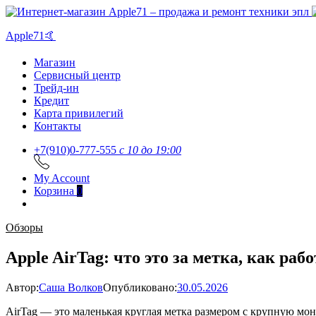
Apple71🤙
Магазин
Сервисный центр
Трейд-ин
Кредит
Карта привилегий
Контакты
+7(910)0-777-555
c 10 до 19:00
My Account
Корзина
0
Обзоры
Apple AirTag: что это за метка, как ра
Автор:
Саша Волков
Опубликовано:
30.05.2026
AirTag — это маленькая круглая метка размером с крупную моне