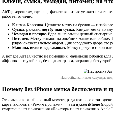
Ключи, сумка, чемодан, питомец: на чт
AirTag хорош там, где вещь физически от вас уезжает или теря
работает отлично:
Ключи.
Классика. Цепляете метку на брелок — и забывает
Сумка, рюкзак, ноутбучная сумка.
Кинули метку во внут
Чемодан в поездке.
Едва ли не самый ценный сценарий: в
Питомец.
Метку вешают на ошейник кошке или собаке. Ту
рядом окажется чей-то айфон. Для городского двора это р
Машина, велосипед, самокат.
Метку прячут в салон или п
А вот где AirTag честно не помощник: маленький ребёнок (дл
айфонов — глухой лес, безлюдная трасса, заграница без устро
Настройка занимает секунды: под
Почему без iPhone метка бесполезна и п
Это самый важный честный момент, ради которого стоит дочитат
карте, включать «Режим пропажи» — вам нужен
iPhone
(подойд
смартфона нет приложения «Локатор» и нет привязки к Apple I