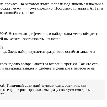
на полчаса. На бытовом языке: попали под ливень с ключами в
божает лужи, — тоже спокойно. Постоянно плавать с AirTag в
он защищён с запасом.
90 ₽
. Несложная арифметика: в наборе одна метка обходится
ей вы хотите «застраховать» от потери.
те.
д. Здесь набор окупается сразу, плюс остаётся запас «на
рез неделю возвращаются за второй и третьей. Так что если
и наверняка выйдет и удобнее, и дешевле в пересчёте на
кой. Типичный сценарий: купили одну, оценили, как
семье двое-трое взрослых, мы сразу советуем смотреть на
ела.