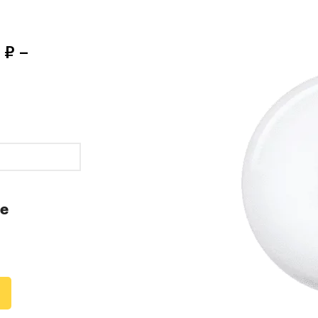
 ₽ –
те