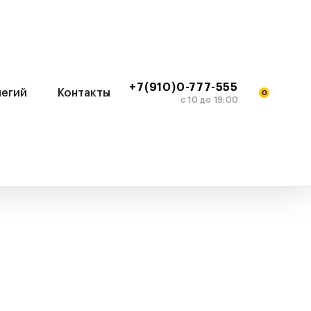
+7(910)0-777-555
легий
Контакты
0
c 10 до 19:00