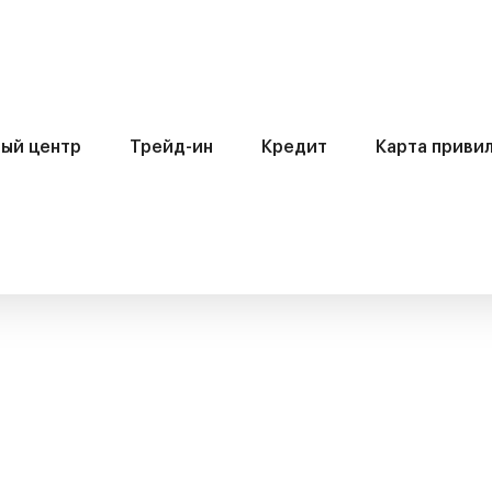
ый центр
Трейд-ин
Кредит
Карта приви