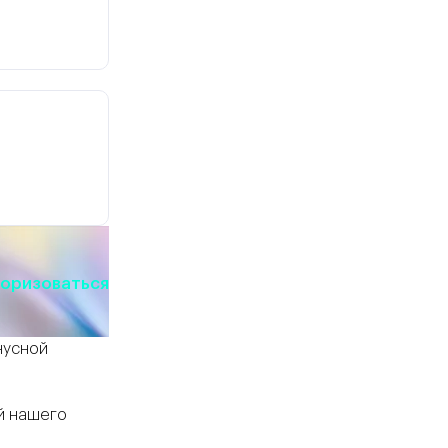
оризоваться
нусной
й нашего