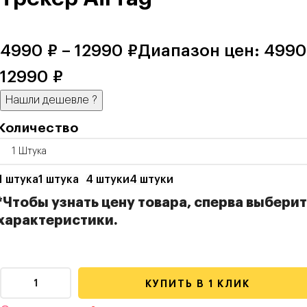
4990
₽
–
12990
₽
Диапазон цен: 4990
12990 ₽
Нашли дешевле
?
Количество
1 штука
1 штука
4 штуки
4 штуки
*Чтобы узнать цену товара, сперва выбери
характеристики.
КУПИТЬ В 1 КЛИК