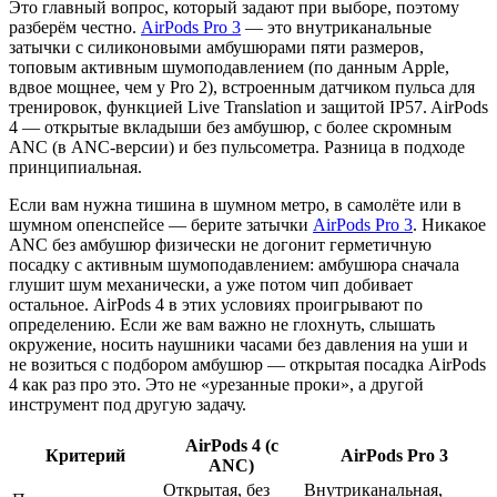
Это главный вопрос, который задают при выборе, поэтому
разберём честно.
AirPods Pro 3
— это внутриканальные
затычки с силиконовыми амбушюрами пяти размеров,
топовым активным шумоподавлением (по данным Apple,
вдвое мощнее, чем у Pro 2), встроенным датчиком пульса для
тренировок, функцией Live Translation и защитой IP57. AirPods
4 — открытые вкладыши без амбушюр, с более скромным
ANC (в ANC-версии) и без пульсометра. Разница в подходе
принципиальная.
Если вам нужна тишина в шумном метро, в самолёте или в
шумном опенспейсе — берите затычки
AirPods Pro 3
. Никакое
ANC без амбушюр физически не догонит герметичную
посадку с активным шумоподавлением: амбушюра сначала
глушит шум механически, а уже потом чип добивает
остальное. AirPods 4 в этих условиях проигрывают по
определению. Если же вам важно не глохнуть, слышать
окружение, носить наушники часами без давления на уши и
не возиться с подбором амбушюр — открытая посадка AirPods
4 как раз про это. Это не «урезанные проки», а другой
инструмент под другую задачу.
AirPods 4 (с
Критерий
AirPods Pro 3
ANC)
Открытая, без
Внутриканальная,