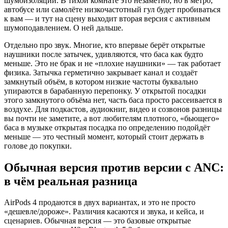
шумоизоляции. В тихой комнате это незаметно, но в метро,
автобусе или самолёте низкочастотный гул будет пробиваться
к вам — и тут на сцену выходит вторая версия с активным
шумоподавлением. О ней дальше.
Отдельно про звук. Многие, кто впервые берёт открытые
наушники после затычек, удивляются, что баса как будто
меньше. Это не брак и не «плохие наушники» — так работает
физика. Затычка герметично закрывает канал и создаёт
замкнутый объём, в котором низкие частоты буквально
упираются в барабанную перепонку. У открытой посадки
этого замкнутого объёма нет, часть баса просто рассеивается в
воздухе. Для подкастов, аудиокниг, видео и созвонов разницы
вы почти не заметите, а вот любителям плотного, «бьющего»
баса в музыке открытая посадка по определению подойдёт
меньше — это честный момент, который стоит держать в
голове до покупки.
Обычная версия против версии с ANC:
в чём реальная разница
AirPods 4 продаются в двух вариантах, и это не просто
«дешевле/дороже». Различия касаются и звука, и кейса, и
сценариев. Обычная версия — это базовые открытые