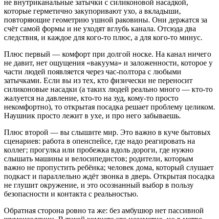
не внутриканальные затычки с силиконовой насадкой,
которые герметично закупоривают ухо, а вкладыши,
повторяющие геометрию ушной раковины. Они держатся за
счёт самой формы и не уходят вглубь канала. Отсюда два
следствия, и каждое для кого-то плюс, а для кого-то минус.
Плюс первый — комфорт при долгой носке. На канал ничего
не давит, нет ощущения «вакуума» и заложенности, которое у
части людей появляется через час-полтора с любыми
затычками. Если вы из тех, кто физически не переносит
силиконовые насадки (а таких людей реально много — кто-то
жалуется на давление, кто-то на зуд, кому-то просто
некомфортно), то открытая посадка решает проблему целиком.
Наушник просто лежит в ухе, и про него забываешь.
Плюс второй — вы слышите мир. Это важно в куче бытовых
сценариев: работа в опенспейсе, где надо реагировать на
коллег; прогулка или пробежка вдоль дороги, где нужно
слышать машины и велосипедистов; родители, которым
важно не пропустить ребёнка; человек дома, который слушает
подкаст и параллельно ждёт звонка в дверь. Открытая посадка
не глушит окружение, и это осознанный выбор в пользу
безопасности и контакта с реальностью.
Обратная сторона ровно та же: без амбушюр нет пассивной