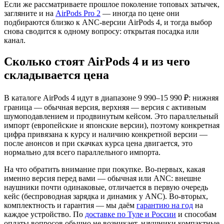
Если же рассматриваете прошлое поколение топовых затычек,
загляните и на
AirPods Pro 2
— иногда по цене они
подбираются близко к ANC-версии AirPods 4, и тогда выбор
снова сводится к одному вопросу: открытая посадка или
канал.
Сколько стоят AirPods 4 и из чего
складывается цена
В каталоге AirPods 4 идут в диапазоне 9 990–15 990 ₽: нижняя
граница — обычная версия, верхняя — версия с активным
шумоподавлением и продвинутым кейсом. Это параллельный
импорт (европейские и японские версии), поэтому конкретная
цифра привязана к курсу и наличию конкретной версии —
после анонсов и при скачках курса цена двигается, это
нормально для всего параллельного импорта.
На что обратить внимание при покупке. Во-первых, какая
именно версия перед вами — обычная или ANC: внешне
наушники почти одинаковые, отличается в первую очередь
кейс (беспроводная зарядка и динамик у ANC). Во-вторых,
комплектность и гарантия — мы даём
гарантию на год
на
каждое устройство. По
доставке по Туле и России
и способам
оплаты вопросов обычно не возникает, наушники компактные