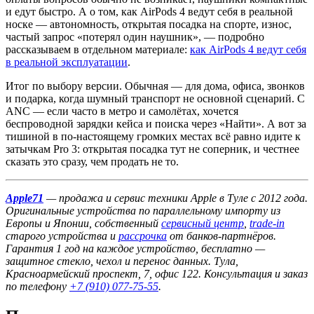
и едут быстро. А о том, как AirPods 4 ведут себя в реальной
носке — автономность, открытая посадка на спорте, износ,
частый запрос «потерял один наушник», — подробно
рассказываем в отдельном материале:
как AirPods 4 ведут себя
в реальной эксплуатации
.
Итог по выбору версии. Обычная — для дома, офиса, звонков
и подарка, когда шумный транспорт не основной сценарий. С
ANC — если часто в метро и самолётах, хочется
беспроводной зарядки кейса и поиска через «Найти». А вот за
тишиной в по-настоящему громких местах всё равно идите к
затычкам Pro 3: открытая посадка тут не соперник, и честнее
сказать это сразу, чем продать не то.
Apple71
— продажа и сервис техники Apple в Туле с 2012 года.
Оригинальные устройства по параллельному импорту из
Европы и Японии, собственный
сервисный центр
,
trade-in
старого устройства и
рассрочка
от банков-партнёров.
Гарантия 1 год на каждое устройство, бесплатно —
защитное стекло, чехол и перенос данных. Тула,
Красноармейский проспект, 7, офис 122. Консультация и заказ
по телефону
+7 (910) 077-75-55
.