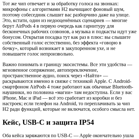
Тот же чип отвечает и за обработку голоса на звонках:
микрофоны с алгоритмами H2 вычищают фоновый шум,
поэтому собеседник слышит вас разборчиво даже на улице.
Это, кстати, один из недооценённых сценариев — многие
берут AirPods 4 в первую очередь как гарнитуру для
бесконечных рабочих созвонов, а музыка и подкасты идут уже
бонусом. Открытая посадка тут как раз в плюс: вы слышите
собственный голос естественно, без эффекта «говорю в
бочку», который возникает в закупоренном ухе, и не
повышаете голос непроизвольно.
Важно понимать и границу экосистемы. Все эти удобства —
мгновенное сопряжение, автопереключение,
пространственное аудио, поиск через «Найти» —
раскрываются именно в связке с техникой Apple. С Android-
смартфоном AirPods 4 тоже работают как обычные Bluetooth-
наушники, но половина «магии» там недоступна. Если у вас
iPhone, Mac и iPad — всё это сработает из коробки и без
настроек; если телефон на Android, то переплачивать за чип
H2 ради функций, которые не включатся, особого смысла нет.
Кейс, USB-C и защита IP54
Оба кейса заряжаются по USB-C — Apple окончательно ушла