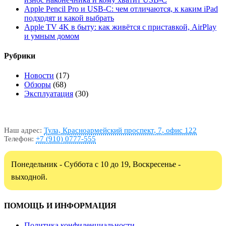
Apple Pencil Pro и USB-C: чем отличаются, к каким iPad
подходят и какой выбрать
Apple TV 4K в быту: как живётся с приставкой, AirPlay
и умным домом
Рубрики
Новости
(17)
Обзоры
(68)
Эксплуатация
(30)
Наш адрес:
Тула, Красноармейский проспект, 7, офис 122
Телефон:
+7 (910) 0777-555
Понедельник - Суббота с 10 до 19, Воскресенье -
выходной.
ПОМОЩЬ И ИНФОРМАЦИЯ
Политика конфиденциальности