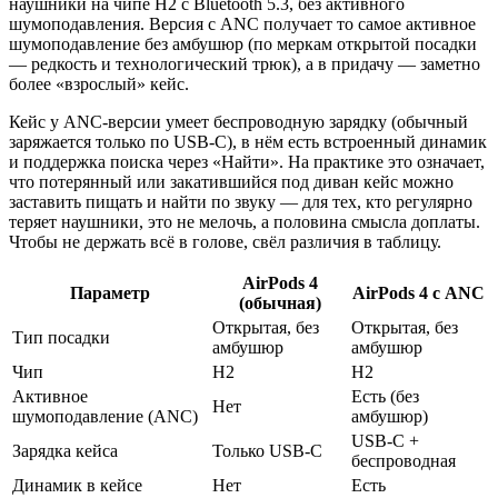
наушники на чипе H2 с Bluetooth 5.3, без активного
шумоподавления. Версия с ANC получает то самое активное
шумоподавление без амбушюр (по меркам открытой посадки
— редкость и технологический трюк), а в придачу — заметно
более «взрослый» кейс.
Кейс у ANC-версии умеет беспроводную зарядку (обычный
заряжается только по USB-C), в нём есть встроенный динамик
и поддержка поиска через «Найти». На практике это означает,
что потерянный или закатившийся под диван кейс можно
заставить пищать и найти по звуку — для тех, кто регулярно
теряет наушники, это не мелочь, а половина смысла доплаты.
Чтобы не держать всё в голове, свёл различия в таблицу.
AirPods 4
Параметр
AirPods 4 с ANC
(обычная)
Открытая, без
Открытая, без
Тип посадки
амбушюр
амбушюр
Чип
H2
H2
Активное
Есть (без
Нет
шумоподавление (ANC)
амбушюр)
USB-C +
Зарядка кейса
Только USB-C
беспроводная
Динамик в кейсе
Нет
Есть