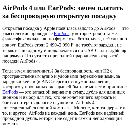
AirPods 4 или EarPods: зачем платить
за беспроводную открытую посадку
Открытая посадка у Apple появилась задолго до AirPods — это
классические проводные
EarPods
, у которых ровно та же
философия: вкладыши по форме уха, без затычек, всё слышно
вокруг. EarPods стоят 2 490–2 990 ₽, не требуют зарядки, не
теряются по одному и подключаются по USB-C или Lightning
напрямую. По сути это проводной прародитель открытой
посадки AirPods 4.
Тогда зачем доплачивать? За беспроводность, чип H2 с
пространственным аудио и удобными переключениями, за
зарядный кейс и (в ANC-версии) за шумоподавление,
которого у проводных вкладышей быть не может в принципе.
EarPods
— это запасной вариант в сумку, дубль для длинных
звонков и выбор для тех, кто не хочет ничего заряжать и
боится потерять дорогие наушники. AirPods 4 —
повседневный основной комплект. Многие, кстати, держат и
то, и другое: AirPods на каждый день, EarPods как надёжный
проводной дубль, который не сядет в самый неподходящий
момент.