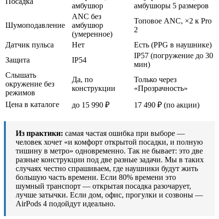
Посадка
амбушюр
амбушюры 5 размеров
ANC без
Топовое ANC, ×2 к Pro
Шумоподавление
амбушюр
2
(умеренное)
Датчик пульса
Нет
Есть (PPG в наушнике)
IP57 (погружение до 30
Защита
IP54
мин)
Слышать
Да, по
Только через
окружение без
конструкции
«Прозрачность»
режимов
Цена в каталоге
до 15 990 ₽
17 490 ₽ (по акции)
Из практики:
самая частая ошибка при выборе —
человек хочет «и комфорт открытой посадки, и полную
тишину в метро» одновременно. Так не бывает: это две
разные конструкции под две разные задачи. Мы в таких
случаях честно спрашиваем, где наушники будут жить
большую часть времени. Если 80% времени это
шумный транспорт — открытая посадка разочарует,
лучше затычки. Если дом, офис, прогулки и созвоны —
AirPods 4 подойдут идеально.