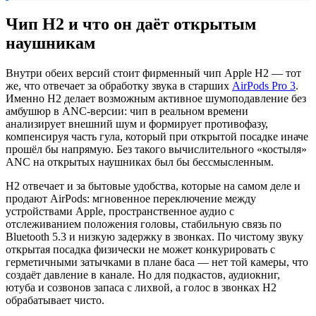
Чип H2 и что он даёт открытым
наушникам
Внутри обеих версий стоит фирменный чип Apple H2 — тот
же, что отвечает за обработку звука в старших
AirPods Pro 3
.
Именно H2 делает возможным активное шумоподавление без
амбушюр в ANC-версии: чип в реальном времени
анализирует внешний шум и формирует противофазу,
компенсируя часть гула, который при открытой посадке иначе
прошёл бы напрямую. Без такого вычислительного «костыля»
ANC на открытых наушниках был бы бессмысленным.
H2 отвечает и за бытовые удобства, которые на самом деле и
продают AirPods: мгновенное переключение между
устройствами Apple, пространственное аудио с
отслеживанием положения головы, стабильную связь по
Bluetooth 5.3 и низкую задержку в звонках. По чистому звуку
открытая посадка физически не может конкурировать с
герметичными затычками в плане баса — нет той камеры, что
создаёт давление в канале. Но для подкастов, аудиокниг,
ютуба и созвонов запаса с лихвой, а голос в звонках H2
обрабатывает чисто.