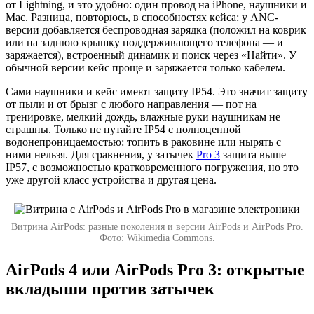
от Lightning, и это удобно: один провод на iPhone, наушники и
Mac. Разница, повторюсь, в способностях кейса: у ANC-
версии добавляется беспроводная зарядка (положил на коврик
или на заднюю крышку поддерживающего телефона — и
заряжается), встроенный динамик и поиск через «Найти». У
обычной версии кейс проще и заряжается только кабелем.
Сами наушники и кейс имеют защиту IP54. Это значит защиту
от пыли и от брызг с любого направления — пот на
тренировке, мелкий дождь, влажные руки наушникам не
страшны. Только не путайте IP54 с полноценной
водонепроницаемостью: топить в раковине или нырять с
ними нельзя. Для сравнения, у затычек
Pro 3
защита выше —
IP57, с возможностью кратковременного погружения, но это
уже другой класс устройства и другая цена.
Витрина AirPods: разные поколения и версии AirPods и AirPods Pro.
Фото: Wikimedia Commons.
AirPods 4 или AirPods Pro 3: открытые
вкладыши против затычек