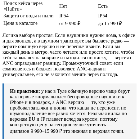
Поиск кейса через
Нет
Есть
«Найти»
Защита от воды и пыли
IP54
IP54
Цена в каталоге
от 9 990 ₽
до 15 990 ₽
Логика выбора простая. Если наушники нужны дома, в офисе
и для звонков, а в шумном транспорте вы бываете редко —
берите обычную версию и не переплачивайте. Если вы
каждый день в метро, часто летаете или просто хотите, чтобы
кейс заряжался на коврике и находился по писку, — версия с
ANC оправдывает разницу. Промежуточный совет: если
сомневаетесь и бюджет позволяет, ANC-вариант
универсальнее, его не захочется менять через полгода.
Из практики:
у нас в Туле обычную версию чаще берут
как первые «нормальные» беспроводные наушники к
iPhone и в подарок, а ANC-версию — те, кто уже
пробовал затычки и понял, что канал не переносит, но
шумоподавление всё равно хочется. Реальная вилка по
версиям EU и JP плавает вслед за курсом, поэтому
конкретную цену на сегодня лучше уточнять —
диапазон 9 990–15 990 ₽ это нижняя и верхняя точки.