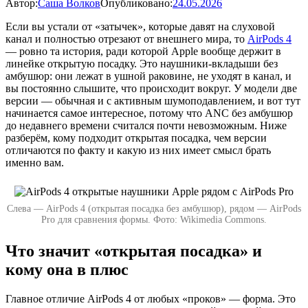
Автор:
Саша Волков
Опубликовано:
24.05.2026
Если вы устали от «затычек», которые давят на слуховой
канал и полностью отрезают от внешнего мира, то
AirPods 4
— ровно та история, ради которой Apple вообще держит в
линейке открытую посадку. Это наушники-вкладыши без
амбушюр: они лежат в ушной раковине, не уходят в канал, и
вы постоянно слышите, что происходит вокруг. У модели две
версии — обычная и с активным шумоподавлением, и вот тут
начинается самое интересное, потому что ANC без амбушюр
до недавнего времени считался почти невозможным. Ниже
разберём, кому подходит открытая посадка, чем версии
отличаются по факту и какую из них имеет смысл брать
именно вам.
Слева — AirPods 4 (открытая посадка без амбушюр), рядом — AirPods
Pro для сравнения формы. Фото: Wikimedia Commons.
Что значит «открытая посадка» и
кому она в плюс
Главное отличие AirPods 4 от любых «проков» — форма. Это