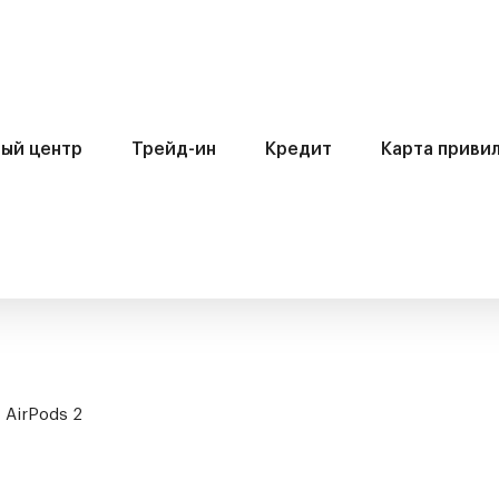
ый центр
Трейд-ин
Кредит
Карта приви
 AirPods 2