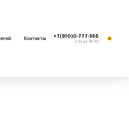
+7(910)0-777-555
легий
Контакты
0
c 10 до 19:00