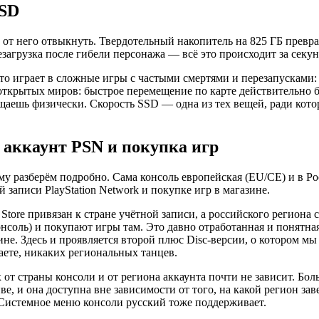
SSD
т от него отвыкнуть. Твердотельный накопитель на 825 ГБ прев
загрузка после гибели персонажа — всё это происходит за секунд
то играет в сложные игры с частыми смертями и перезапусками: 
ткрытых миров: быстрое перемещение по карте действительно бы
ущаешь физически. Скорость SSD — одна из тех вещей, ради кото
 аккаунт PSN и покупка игр
у разберём подробно. Сама консоль европейская (EU/CE) и в Рос
записи PlayStation Network и покупке игр в магазине.
tore привязан к стране учётной записи, а российского региона с
онсоль) и покупают игры там. Это давно отработанная и понятна
ине. Здесь и проявляется второй плюс Disc-версии, о котором м
ете, никаких региональных танцев.
 от страны консоли и от региона аккаунта почти не зависит. Б
ве, и она доступна вне зависимости от того, на какой регион за
 Системное меню консоли русский тоже поддерживает.