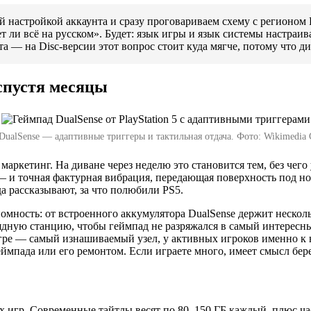
настройкой аккаунта и сразу проговариваем схему с регионом P
т ли всё на русском». Будет: язык игры и язык системы настраив
нта — на Disc-версии этот вопрос стоит куда мягче, потому что ди
 спустя месяцы
DualSense — адаптивные триггеры и тактильная отдача. Фото: Wikimedia
 маркетинг. На диване через неделю это становится тем, без чег
— и точная фактурная вибрация, передающая поверхность под но
а рассказывают, за что полюбили PS5.
омность: от встроенного аккумулятора DualSense держит несколь
ную станцию, чтобы геймпад не разряжался в самый интересный
гре — самый изнашиваемый узел, у активных игроков именно к 
еймпада или его ремонтом. Если играете много, имеет смысл бере
игр. Современные тайтлы весят по 80–150 ГБ каждый, плюс част