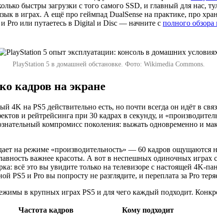
колько быстры загрузки с того самого SSD, и главный для нас, т
язык в играх. А ещё про геймпад DualSense на практике, про хра
Pro или путаетесь в Digital и Disc — начните с
полного обзора 
PlayStation 5 в домашней обстановке. Фото: Wikimedia Commons.
ко кадров на экране
ный 4K на PS5 действительно есть, но почти всегда он идёт в с
ектов и рейтрейсинга при 30 кадрах в секунду, и «производите
а сознательный компромисс поколения: выжать одновременно и 
ает на режиме «производительность» — 60 кадров ощущаются на
плавность важнее красоты. А вот в неспешных одиночных играх 
рка: всё это вы увидите только на телевизоре с настоящей 4K-
й PS5 и Pro вы попросту не разглядите, и переплата за Pro теря
ежимы в крупных играх PS5 и для чего каждый подходит. Конкре
Частота кадров
Кому подходит