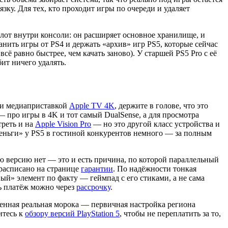
ку. Для тех, кто проходит игры по очереди и удаляет
от внутри консоли: он расширяет основное хранилище, и
ить игры от PS4 и держать «архив» игр PS5, которые сейчас
ё равно быстрее, чем качать заново). У старшей PS5 Pro с её
бит ничего удалять.
ю и медиаприставкой
Apple TV 4K
, держите в голове, что это
— про игры в 4K и тот самый DualSense, а для просмотра
треть и на
Apple Vision Pro
— но это другой класс устройства и
деньги» у PS5 в гостиной конкурентов немного — за полным
ю версию нет — это и есть причина, по которой параллельный
 расписано на странице
гарантии
. По надёжности тонкая
й» элемент по факту — геймпад с его стиками, а не сама
ть платёж можно через
рассрочку
.
венная реальная морока — первичная настройка региона
итесь к
обзору версий PlayStation 5
, чтобы не переплатить за то,