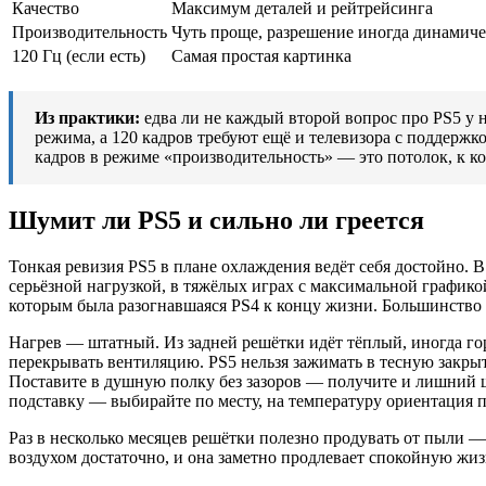
Качество
Максимум деталей и рейтрейсинга
Производительность
Чуть проще, разрешение иногда динамиче
120 Гц (если есть)
Самая простая картинка
Из практики:
едва ли не каждый второй вопрос про PS5 у на
режима, а 120 кадров требуют ещё и телевизора с поддержк
кадров в режиме «производительность» — это потолок, к кот
Шумит ли PS5 и сильно ли греется
Тонкая ревизия PS5 в плане охлаждения ведёт себя достойно. В
серьёзной нагрузкой, в тяжёлых играх с максимальной графикой
которым была разогнавшаяся PS4 к концу жизни. Большинство 
Нагрев — штатный. Из задней решётки идёт тёплый, иногда гор
перекрывать вентиляцию. PS5 нельзя зажимать в тесную закры
Поставите в душную полку без зазоров — получите и лишний шу
подставку — выбирайте по месту, на температуру ориентация п
Раз в несколько месяцев решётки полезно продувать от пыли 
воздухом достаточно, и она заметно продлевает спокойную жиз