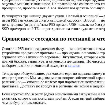
ощутимо меньше заявленного. На практике это означает, что тр
пройденное, проблемы нет. А вот любителям держать большую 
Расширяется хранилище двумя путями. Первый и основной — у
игры PS5 запускаются с него на полной скорости. Второй — п
не запущены (играть тайтлы PS5 прямо с USB нельзя, но быстро
SSD примерно на 2 ТБ вопрос хранилища стоит куда менее остро 
Сравнение с соседями по гостиной и чт
Стоит ли PS5 того в ежедневном быту — зависит от того, с ч
устройства про разное: приставка — про идеально плавный стр
сериалов это из пушки по воробьям. Энтузиастам, которым х
другой бюджет, гарнитура, а не консоль для дивана. По чист
выбором техники и консолей заходите в
каталог
.
Теперь про обслуживание, раз консоль едет по параллельному
импорт дешевле. Мы закрываем этот вопрос собственной гаран
ревизия PS5 — спокойное железо: при нормальной вентиляции и
приставка. Доставку по городу и в регионы мы возим в защит
Если коротко: PS5 в быту радует мгновенными загрузками и ге
аккаунта, которую мы помогаем пройти. А если вы ещё выбирае
чем не будете пользоваться.