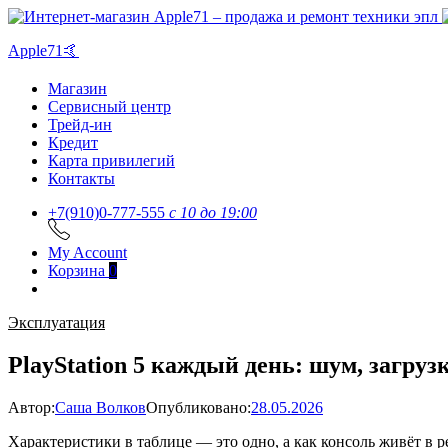
Apple71🤙
Магазин
Сервисный центр
Трейд-ин
Кредит
Карта привилегий
Контакты
+7(910)0-777-555
c 10 до 19:00
My Account
Корзина
0
Эксплуатация
PlayStation 5 каждый день: шум, загруз
Автор:
Саша Волков
Опубликовано:
28.05.2026
Характеристики в таблице — это одно, а как консоль живёт в р