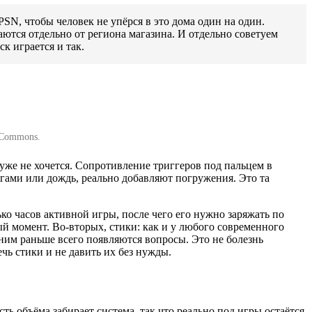
SN, чтобы человек не упёрся в это дома один на один.
аются отдельно от региона магазина. И отдельно советуем
ск играется и так.
 Commons.
о уже не хочется. Сопротивление триггеров под пальцем в
гами или дождь, реально добавляют погружения. Это та
ко часов активной игры, после чего его нужно заряжать по
 момент. Во-вторых, стики: как и у любого современного
ним раньше всего появляются вопросы. Это не болезнь
чь стики и не давить их без нужды.
ь объёма забирает система, так что реально под игры остаётся