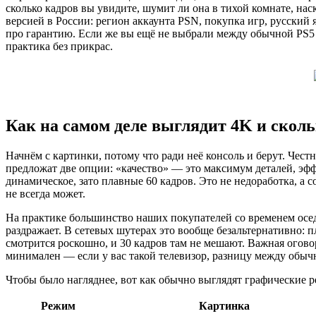
сколько кадров вы увидите, шумит ли она в тихой комнате, нас
версией в России: регион аккаунта PSN, покупка игр, русский 
про гарантию. Если же вы ещё не выбрали между обычной PS5 и 
практика без прикрас.
Как на самом деле выглядит 4K и сколь
Начнём с картинки, потому что ради неё консоль и берут. Чест
предложат две опции: «качество» — это максимум деталей, эфф
динамическое, зато плавные 60 кадров. Это не недоработка, 
не всегда может.
На практике большинство наших покупателей со временем осед
раздражает. В сетевых шутерах это вообще безальтернативно: 
смотрится роскошно, и 30 кадров там не мешают. Важная огово
минимален — если у вас такой телевизор, разницу между обычно
Чтобы было нагляднее, вот как обычно выглядят графические р
Режим
Картинка