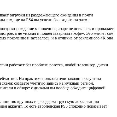
ращает загрузки из раздражающего ожидания в почти
ы там, где на PS4 вы успели бы сходить за чаем.
когда возрождение мгновенное, азарт не остывает, и пропадает
строе, а не «нажал и пошёл заваривать кофе». Это меняет сам
рых поколение и затевалось, и в отличие от рекламного 4K она
сии работает без проблем: розетка, любой телевизор, диски
ейчас нет. На практике пользователи заводят аккаунт на
я схема: создаёте учётную запись на нужный регион,
ы писали в обзоре: с дисками вы вообще обходите цифровой
ольшинство крупных игр содержат русскую локализацию
ведён аккаунт. То есть европейская PS5 спокойно показывает