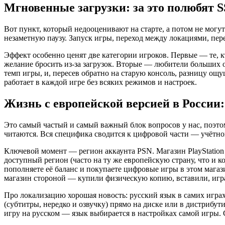
Мгновенные загрузки: за это полюбят 
Вот пункт, который недооценивают на старте, а потом не могу
незаметную паузу. Запуск игры, переход между локациями, пере
Эффект особенно ценят две категории игроков. Первые — те, к
желание бросить из-за загрузок. Вторые — любители больших о
темп игры, и, пересев обратно на старую консоль, разницу ощ
работает в каждой игре без всяких режимов и настроек.
Жизнь с европейской версией в России:
Это самый частый и самый важный блок вопросов у нас, поэтом
читаются. Вся специфика сводится к цифровой части — учётной 
Ключевой момент — регион аккаунта PSN. Магазин PlayStation S
доступный регион (часто на ту же европейскую страну, что и к
пополняете её баланс и покупаете цифровые игры в этом магаз
магазин стороной — купили физическую копию, вставили, игра
Про локализацию хорошая новость: русский язык в самих играх
(субтитры, нередко и озвучку) прямо на диске или в дистрибути
игру на русском — язык выбирается в настройках самой игры.