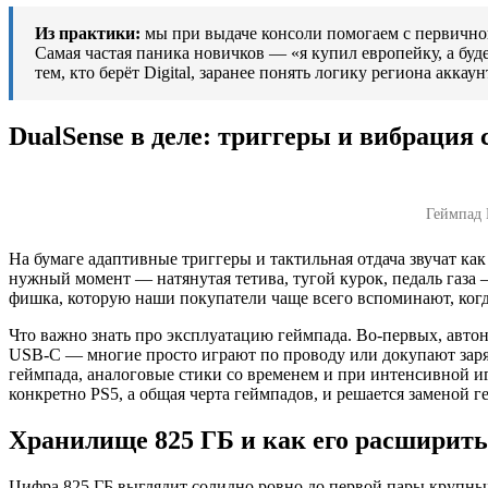
Из практики:
мы при выдаче консоли помогаем с первичной 
Самая частая паника новичков — «я купил европейку, а буде
тем, кто берёт Digital, заранее понять логику региона аккау
DualSense в деле: триггеры и вибрация
Геймпад 
На бумаге адаптивные триггеры и тактильная отдача звучат как
нужный момент — натянутая тетива, тугой курок, педаль газа 
фишка, которую наши покупатели чаще всего вспоминают, когд
Что важно знать про эксплуатацию геймпада. Во-первых, автон
USB-C — многие просто играют по проводу или докупают заряд
геймпада, аналоговые стики со временем и при интенсивной и
конкретно PS5, а общая черта геймпадов, и решается заменой г
Хранилище 825 ГБ и как его расширить
Цифра 825 ГБ выглядит солидно ровно до первой пары крупных 