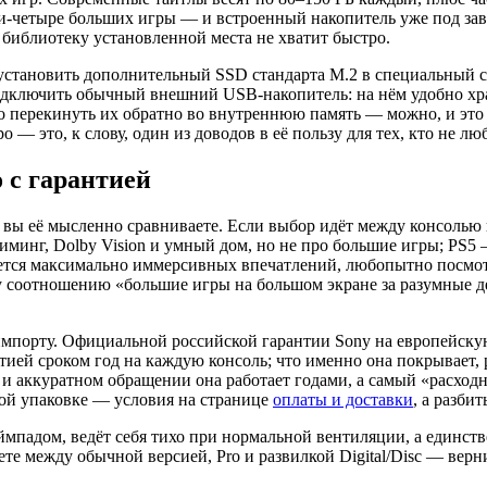
и-четыре больших игры — и встроенный накопитель уже под завяз
библиотеку установленной места не хватит быстро.
становить дополнительный SSD стандарта M.2 в специальный сл
одключить обычный внешний USB-накопитель: на нём удобно хран
 перекинуть их обратно во внутреннюю память — можно, и это вс
— это, к слову, один из доводов в её пользу для тех, кто не лю
о с гарантией
ем вы её мысленно сравниваете. Если выбор идёт между консоль
иминг, Dolby Vision и умный дом, но не про большие игры; PS5 
очется максимально иммерсивных впечатлений, любопытно посмо
ому соотношению «большие игры на большом экране за разумные 
 импорту. Официальной российской гарантии Sony на европейску
тией сроком год на каждую консоль; что именно она покрывает,
 аккуратном обращении она работает годами, а самый «расходны
ной упаковке — условия на странице
оплаты и доставки
, а разби
ймпадом, ведёт себя тихо при нормальной вентиляции, а единст
те между обычной версией, Pro и развилкой Digital/Disc — верн