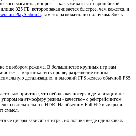
ульского магазина, вопрос — как уживаться с европейской
нилище 825 ГБ, которое заканчивается быстрее, чем кажется, и
версий PlayStation 5
, там это разложено по полочкам. Здесь —
вязке с выбором режима. В большинстве крупных игр вам
льность» — картинка чуть проще, разрешение иногда
максимальную детализацию, и высокий FPS железо обычной PS5
столько приятнее, что небольшая потеря в детализации не
с упором на атмосферу режим «качество» с рейтрейсингом
панелью и желательно с HDR. На обычном Full HD выигрыш
ет смысл.
тные цифры зависят от игры, но логика везде одинаковая.