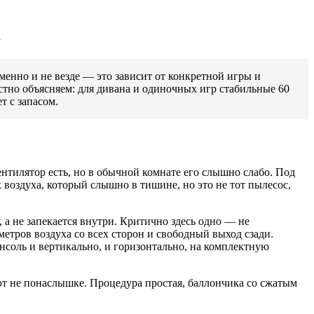
1
еменно и не везде — это зависит от конкретной игры и
естно объясняем: для дивана и одиночных игр стабильные 60
т с запасом.
ентилятор есть, но в обычной комнате его слышно слабо. Под
 воздуха, который слышно в тишине, но это не тот пылесос,
 а не запекается внутри. Критично здесь одно — не
етров воздуха со всех сторон и свободный выход сзади.
онсоль и вертикально, и горизонтально, на комплектную
ют не понаслышке. Процедура простая, баллончика со сжатым