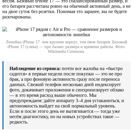
весом. Базовый iPhone 17 — это сбалансированный размер, и
его батарея рассчитана ровно на обычный активный день, а не
на двое суток без розетки. Понимая это заранее, вы не будете
разочарованы.
Линейка iPhone 17: чем крупнее корпус, тем ёмче батарея. Базовый
iPhone 17 (слева) — про баланс размера и времени работы. Фото:
Wikimedia Commons.
Наблюдение из сервиса:
почти все жалобы на «быстро
садится» в первые недели после покупки — это не про
брак, а про фоновую активность сразу после переноса
данных. Свежий телефон несколько дней индексирует
фото, докачивает приложения и синхронизирует облако
— в это время расход выше обычного. Мы
предупреждаем: дайте аппарату 3–4 дня устаканиться, и
автономность выйдет на свой нормальный уровень.
Если и после этого день не вытягивается — тогда уже
несём диагностику, но на новых устройствах такое —
редкость.