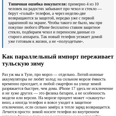
Типичная ошибка покупателя:
примерно 4 из 10
человек на радостях забывают про чехол и стекло —
берут «голый» телефон, а через неделю-две
возвращаются за защитой, нередко уже с первой
царапиной на экране. Чтобы такого не было, мы при
покупке любого iPhone бесплатно ставим защитное
стекло, подбираем чехол и переносим данные со
старого аппарата. Так новый телефон уезжает домой
уже готовым к жизни, а не «полуодетым».
Как параллельный импорт переживает
тульскую зиму
Раз уж мы в Туле, про мороз — отдельно. Литий-ионные
аккумуляторы не любят холод: на сильном морозе ёмкость
временно проседает, и любой смартфон на улице зимой
разряжается быстрее, чем дома. iPhone 17 здесь не исключение
и не хуже других — это физика батареи, а не особенность
модели или версии. На морозе процент может «скакнуть»
вниз, а иногда телефон и вовсе уходит в защитное
отключение, если сильно замёрз; в тепле заряд возвращается.
Лечится просто: зимой носите телефон во внутреннем