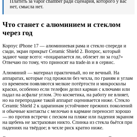
Платить за vapor chamber ради сценария, которого у вас
нет, смысла нет.
Что станет с алюминием и стеклом
через год
Корпус iPhone 17 — алюминиевая рама и стекло спереди и
сзади, экран прикрыт Ceramic Shield 2. Вопрос, который
задают чаще всего: «поцарапается ли, облезет ли за год?»
Отвечаю по тому, что приносят на trade-in и в сервис.
Алюминий — материал практичный, но не вечный. На
аппаратах, которые год прожили без чехла, по граням и углам
со временем появляются мелкие потёртости и микросколы
краски, особенно если телефон делил карман с ключами или
падал на асфальт углом. Это косметика, на работу не влияет,
но на перепродаже такой аппарат оценивается ниже. Стекло
Ceramic Shield 2 к царапинам устойчивее прежних поколений
и обычные контакты с мелочью в кармане переносит хорошо
— но против встречи с песком на пляже или падения экраном
на щебень не застрахован никто. Спинка из стекла бьётся при
падениях на твёрдое; в чехле риск кратно ниже.