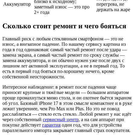
близко к исходному;
Аккумулятор
перегрева, не
заметный износ — это про
держать на жаре
2+ года
Сколько стоит ремонт и чего бояться
Главный риск с любым стеклянным смартфоном — это не
износ, а внезапное падение. По нашему сервису картина из
года в год одинаковая: самый частый ремонт после удара —
замена экрана, а самый частый ремонт по сроку службы —
замена аккумулятора, и он обычно нужен уже после двух с
лишним лет активной эксплуатации, а не в первый год. То
есть в первый год бояться по-хорошему нечего, кроме
собственной неосторожности.
Интересное наблюдение: в ремонт после падения чаще
приносят крупные и тяжёлые модели — большим аппаратом
проще промахнуться мимо стола, и он охотнее бьётся экраном
об угол. Базовый iPhone 17 в этом смысле компактнее и в руке
лежит увереннее, чем Pro Max или Plus. Но это не повод
расслабляться — стекло есть стекло. Любой ремонт у нас идёт
через собственный
сервисный центр
, а на сам аппарат при
покупке действует
гарантия
один год, что для устройства
параллельного импорта закрывает главный страх покупателя.