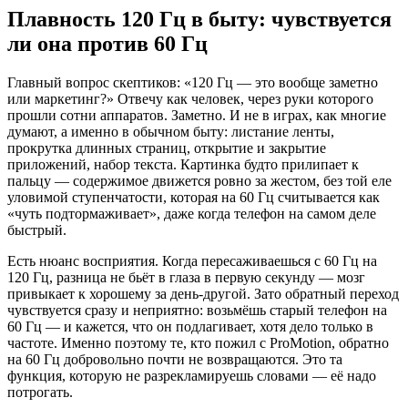
Плавность 120 Гц в быту: чувствуется
ли она против 60 Гц
Главный вопрос скептиков: «120 Гц — это вообще заметно
или маркетинг?» Отвечу как человек, через руки которого
прошли сотни аппаратов. Заметно. И не в играх, как многие
думают, а именно в обычном быту: листание ленты,
прокрутка длинных страниц, открытие и закрытие
приложений, набор текста. Картинка будто прилипает к
пальцу — содержимое движется ровно за жестом, без той еле
уловимой ступенчатости, которая на 60 Гц считывается как
«чуть подтормаживает», даже когда телефон на самом деле
быстрый.
Есть нюанс восприятия. Когда пересаживаешься с 60 Гц на
120 Гц, разница не бьёт в глаза в первую секунду — мозг
привыкает к хорошему за день-другой. Зато обратный переход
чувствуется сразу и неприятно: возьмёшь старый телефон на
60 Гц — и кажется, что он подлагивает, хотя дело только в
частоте. Именно поэтому те, кто пожил с ProMotion, обратно
на 60 Гц добровольно почти не возвращаются. Это та
функция, которую не разрекламируешь словами — её надо
потрогать.