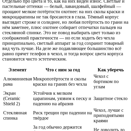
Отдельно про цвета и то, как на них виден износ. Светлые и
пастельные оттенки — белый, лавандовый, шалфейный —
прощают мелкие потёртости охотнее: на них сколы краски и
микроцарапины не так бросаются в глаза. Тёмный корпус
выглядит строже и солиднее, но любая потёртость по грани на
нём заметнее, плюс охотнее собирает отпечатки пальцев на
стеклянной спинке. Это не повод выбирать цвет только из
соображений практичности — но если ходить без чехла
принципиально, светлый аппарат за год сохранит товарный
вид чуть лучше. На деле же подавляющее большинство всё
равно прячет телефон в чехол, и тогда вопрос цвета корпуса
становится чисто эстетическим.
Элемент
Что с ним за год
Как уберечь
Чехол с
Алюминиевая
Микропотёртости и сколы
бортиком по
рама
краски на гранях без чехла
углам
Экран
Устойчив к мелким
(Ceramic
царапинам, уязвим к песку и
Защитное стекло
Shield 2)
падению на абразив
Чехол, лучше с
Стеклянная
Риск трещин при падении на
приподнятыми
спинка
твёрдое
краями
За год обычно держится
Не доводить до