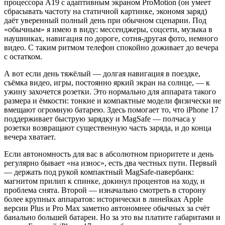
процессора A19 с адаптивным экраном ProMotion (он умеет
сбрасывать частоту на статичной картинке, экономя заряд)
даёт уверенный полный день при обычном сценарии. Под
«обычным» я имею в виду: мессенджеры, соцсети, музыка в
наушниках, навигация по дороге, сотня-другая фото, немного
видео. С таким ритмом телефон спокойно доживает до вечера
с остатком.
А вот если день тяжёлый — долгая навигация в поездке,
съёмка видео, игры, постоянно яркий экран на солнце, — к
ужину захочется розетки. Это нормально для аппарата такого
размера и ёмкости: тонкие и компактные модели физически не
вмещают огромную батарею. Здесь помогает то, что iPhone 17
поддерживает быструю зарядку и MagSafe — полчаса у
розетки возвращают существенную часть заряда, и до конца
вечера хватает.
Если автономность для вас в абсолютном приоритете и день
регулярно бывает «на износ», есть два честных пути. Первый
— держать под рукой компактный MagSafe-павербанк:
магнитом прилип к спинке, докинул процентов на ходу, и
проблема снята. Второй — изначально смотреть в сторону
более крупных аппаратов: исторически в линейках Apple
версии Plus и Pro Max заметно автономнее обычных за счёт
банально большей батареи. Но за это вы платите габаритами и