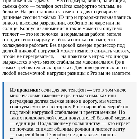
При обычных задачах — мессенджеры, видео, навигация,
съёмка фото — телефон остаётся комфортно тёплым, не
больше. Нагрев становится заметен в двух сценариях:
длинные сессии тяжёлых 3D-игр и продолжительная запись
видео в высоком разрешении, особенно на жаре или на
солнце. Корпус из алюминия в такие моменты ощутимо
теплеет — это не поломка, а нормальная работа: металл
отводит тепло наружу, и тёплая спинка означает, что
охлаждение работает. Без паровой камеры процессор под
долгой пиковой нагрузкой может немного снижать частоту,
чтобы не перегреваться, — на практике в играх это иногда
выражается в чуть менее стабильном максимальном fps в
самых требовательных проектах. Для повседневных игр и
любой несъёмочной нагрузки разницы с Pro вы не заметите.
Из практики:
если для вас телефон — это в том числе
многочасовые тяжёлые игры на максималках или
регулярная долгая съёмка видео в дорогу, мы честно
советуем смотреть в сторону Pro с паровой камерой: он
под такой нагрузкой стабильнее и греется меньше. Но
таких пользователей среди покупателей базовой модели
— единицы. Подавляющему большинству — кто играет
по полчаса, снимает обычные ролики и листает ленту
— нагрев iPhone 17 вообще не доставляет хлопот.