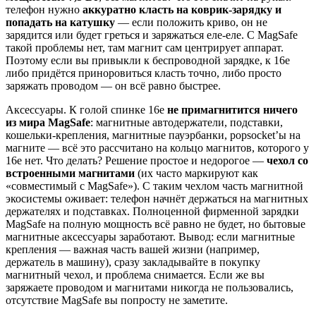
телефон нужно
аккуратно класть на коврик-зарядку и
попадать на катушку
— если положить криво, он не
зарядится или будет греться и заряжаться еле-еле. С MagSafe
такой проблемы нет, там магнит сам центрирует аппарат.
Поэтому если вы привыкли к беспроводной зарядке, к 16e
либо придётся приноровиться класть точно, либо просто
заряжать проводом — он всё равно быстрее.
Аксессуары. К голой спинке 16e
не примагнитится ничего
из мира MagSafe
: магнитные автодержатели, подставки,
кошельки-крепления, магнитные пауэрбанки, popsocket’ы на
магните — всё это рассчитано на кольцо магнитов, которого у
16e нет. Что делать? Решение простое и недорогое —
чехол со
встроенными магнитами
(их часто маркируют как
«совместимый с MagSafe»). С таким чехлом часть магнитной
экосистемы оживает: телефон начнёт держаться на магнитных
держателях и подставках. Полноценной фирменной зарядки
MagSafe на полную мощность всё равно не будет, но бытовые
магнитные аксессуары заработают. Вывод: если магнитные
крепления — важная часть вашей жизни (например,
держатель в машину), сразу закладывайте в покупку
магнитный чехол, и проблема снимается. Если же вы
заряжаете проводом и магнитами никогда не пользовались,
отсутствие MagSafe вы попросту не заметите.