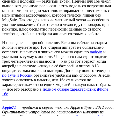
сценарий поломки — разбитый экран. Причём для 16e чехол
выполняет двойную роль: если взять модель со встроенными
магнитами, он заодно частично возвращает совместимость с
магнитными аксессуарами, которой телефон лишён без
MagSafe. Так что для «ешки» магнитный чехол — особенно
удачное вложение. У нас стекло и чехол идут в подарок при
покупке, плюс бесплатно переносим данные со старого
телефона, чтобы вы забрали аппарат готовым к работе.
И последнее — про обновление. Если вы сейчас на старом
iPhone и думаете про 16e, старый аппарат не обязательно
оставлять пылиться в ящике: его можно сдать по
trade-in
и
уменьшить сумму к доплате. Чаще всего нам сдают модели
трёх-четырёхлетней давности — как раз тот возраст, когда
апгрейд на свежую «ешку» с её батареей и чипом A18
ощущается максимально выгодно. Доставку нового телефона
по Туле и России
организуем удобным вам способом. А если
хочется освежить в памяти, чем 16e отличается по
характеристикам от соседних моделей и какую память брать,
— всё это разобрано в
полном обзоре характеристик iPhone
16e
.
Apple71
— продажа и сервис техники Apple в Туле с 2012 года.
Оригинальные устройства по параллельному импорту из