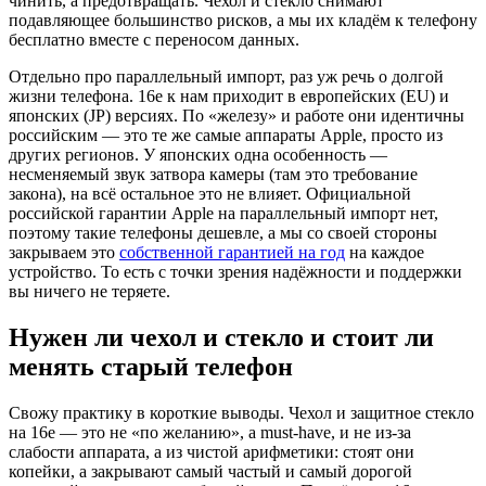
чинить, а предотвращать. Чехол и стекло снимают
подавляющее большинство рисков, а мы их кладём к телефону
бесплатно вместе с переносом данных.
Отдельно про параллельный импорт, раз уж речь о долгой
жизни телефона. 16e к нам приходит в европейских (EU) и
японских (JP) версиях. По «железу» и работе они идентичны
российским — это те же самые аппараты Apple, просто из
других регионов. У японских одна особенность —
несменяемый звук затвора камеры (там это требование
закона), на всё остальное это не влияет. Официальной
российской гарантии Apple на параллельный импорт нет,
поэтому такие телефоны дешевле, а мы со своей стороны
закрываем это
собственной гарантией на год
на каждое
устройство. То есть с точки зрения надёжности и поддержки
вы ничего не теряете.
Нужен ли чехол и стекло и стоит ли
менять старый телефон
Свожу практику в короткие выводы. Чехол и защитное стекло
на 16e — это не «по желанию», а must-have, и не из-за
слабости аппарата, а из чистой арифметики: стоят они
копейки, а закрывают самый частый и самый дорогой