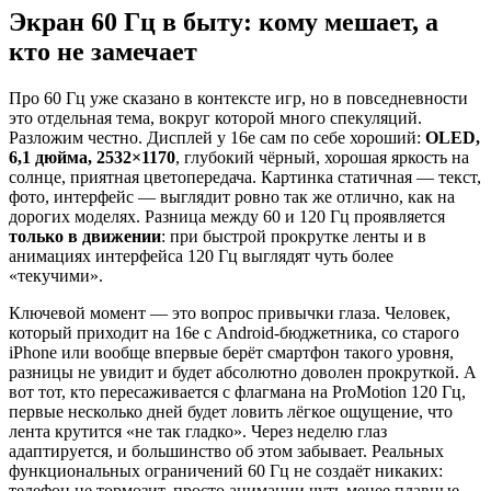
Экран 60 Гц в быту: кому мешает, а
кто не замечает
Про 60 Гц уже сказано в контексте игр, но в повседневности
это отдельная тема, вокруг которой много спекуляций.
Разложим честно. Дисплей у 16e сам по себе хороший:
OLED,
6,1 дюйма, 2532×1170
, глубокий чёрный, хорошая яркость на
солнце, приятная цветопередача. Картинка статичная — текст,
фото, интерфейс — выглядит ровно так же отлично, как на
дорогих моделях. Разница между 60 и 120 Гц проявляется
только в движении
: при быстрой прокрутке ленты и в
анимациях интерфейса 120 Гц выглядят чуть более
«текучими».
Ключевой момент — это вопрос привычки глаза. Человек,
который приходит на 16e с Android-бюджетника, со старого
iPhone или вообще впервые берёт смартфон такого уровня,
разницы не увидит и будет абсолютно доволен прокруткой. А
вот тот, кто пересаживается с флагмана на ProMotion 120 Гц,
первые несколько дней будет ловить лёгкое ощущение, что
лента крутится «не так гладко». Через неделю глаз
адаптируется, и большинство об этом забывает. Реальных
функциональных ограничений 60 Гц не создаёт никаких:
телефон не тормозит, просто анимации чуть менее плавные.