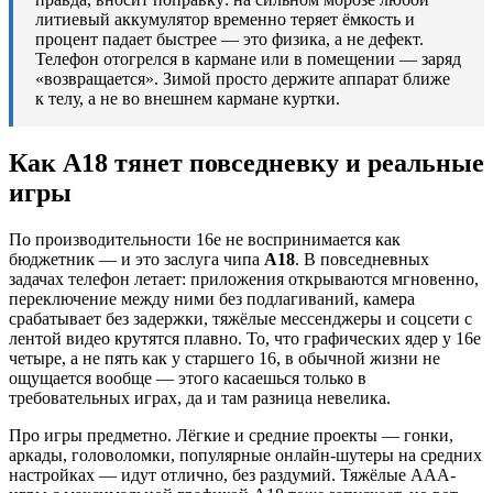
литиевый аккумулятор временно теряет ёмкость и
процент падает быстрее — это физика, а не дефект.
Телефон отогрелся в кармане или в помещении — заряд
«возвращается». Зимой просто держите аппарат ближе
к телу, а не во внешнем кармане куртки.
Как A18 тянет повседневку и реальные
игры
По производительности 16e не воспринимается как
бюджетник — и это заслуга чипа
A18
. В повседневных
задачах телефон летает: приложения открываются мгновенно,
переключение между ними без подлагиваний, камера
срабатывает без задержки, тяжёлые мессенджеры и соцсети с
лентой видео крутятся плавно. То, что графических ядер у 16e
четыре, а не пять как у старшего 16, в обычной жизни не
ощущается вообще — этого касаешься только в
требовательных играх, да и там разница невелика.
Про игры предметно. Лёгкие и средние проекты — гонки,
аркады, головоломки, популярные онлайн-шутеры на средних
настройках — идут отлично, без раздумий. Тяжёлые ААА-