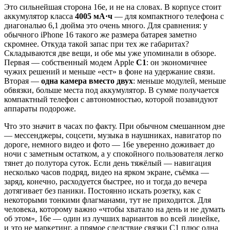
Это сильнейшая сторона 16e, и не на словах. В корпусе стоит
аккумулятор класса
4005 мА·ч
— для компактного телефона с
диагональю 6,1 дюйма это очень много. Для сравнения: у
обычного iPhone 16 такого же размера батарея заметно
скромнее. Откуда такой запас при тех же габаритах?
Складываются две вещи, и обе мы уже упоминали в обзоре.
Первая — собственный модем Apple
C1
: он экономичнее
чужих решений и меньше «ест» в фоне на удержание связи.
Вторая —
одна камера вместо двух
: меньше модулей, меньше
обвязки, больше места под аккумулятор. В сумме получается
компактный телефон с автономностью, которой позавидуют
аппараты подороже.
Что это значит в часах по факту. При обычном смешанном дне
— мессенджеры, соцсети, музыка в наушниках, навигатор по
дороге, немного видео и фото — 16e уверенно доживает до
ночи с заметным остатком, а у спокойного пользователя легко
тянет до полутора суток. Если день тяжёлый — навигация
несколько часов подряд, видео на ярком экране, съёмка —
заряд, конечно, расходуется быстрее, но и тогда до вечера
дотягивает без паники. Постоянно искать розетку, как с
некоторыми тонкими флагманами, тут не приходится. Для
человека, которому важно «чтобы хватало на день и не думать
об этом», 16e — один из лучших вариантов во всей линейке,
и это не маркетинг, а прямое следствие связки C1 плюс одна