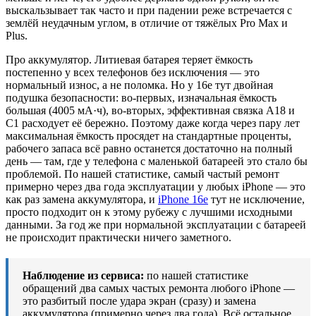
выскальзывает так часто и при падении реже встречается с
землёй неудачным углом, в отличие от тяжёлых Pro Max и
Plus.
Про аккумулятор. Литиевая батарея теряет ёмкость
постепенно у всех телефонов без исключения — это
нормальный износ, а не поломка. Но у 16e тут двойная
подушка безопасности: во-первых, изначальная ёмкость
большая (4005 мА·ч), во-вторых, эффективная связка A18 и
C1 расходует её бережно. Поэтому даже когда через пару лет
максимальная ёмкость просядет на стандартные проценты,
рабочего запаса всё равно останется достаточно на полный
день — там, где у телефона с маленькой батареей это стало бы
проблемой. По нашей статистике, самый частый ремонт
примерно через два года эксплуатации у любых iPhone — это
как раз замена аккумулятора, и
iPhone 16e
тут не исключение,
просто подходит он к этому рубежу с лучшими исходными
данными. За год же при нормальной эксплуатации с батареей
не происходит практически ничего заметного.
Наблюдение из сервиса:
по нашей статистике
обращений два самых частых ремонта любого iPhone —
это разбитый после удара экран (сразу) и замена
аккумулятора (примерно через два года). Всё остальное