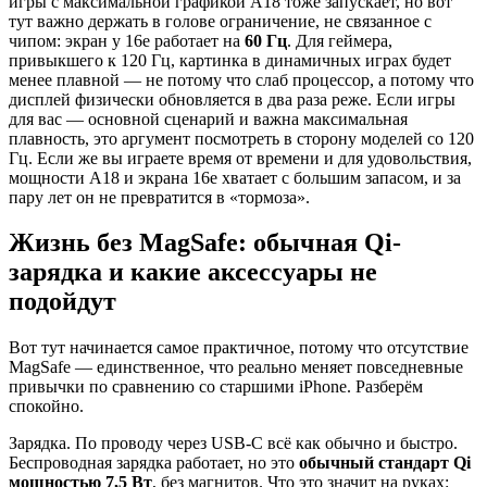
игры с максимальной графикой A18 тоже запускает, но вот
тут важно держать в голове ограничение, не связанное с
чипом: экран у 16e работает на
60 Гц
. Для геймера,
привыкшего к 120 Гц, картинка в динамичных играх будет
менее плавной — не потому что слаб процессор, а потому что
дисплей физически обновляется в два раза реже. Если игры
для вас — основной сценарий и важна максимальная
плавность, это аргумент посмотреть в сторону моделей со 120
Гц. Если же вы играете время от времени и для удовольствия,
мощности A18 и экрана 16e хватает с большим запасом, и за
пару лет он не превратится в «тормоза».
Жизнь без MagSafe: обычная Qi-
зарядка и какие аксессуары не
подойдут
Вот тут начинается самое практичное, потому что отсутствие
MagSafe — единственное, что реально меняет повседневные
привычки по сравнению со старшими iPhone. Разберём
спокойно.
Зарядка. По проводу через USB-C всё как обычно и быстро.
Беспроводная зарядка работает, но это
обычный стандарт Qi
мощностью 7,5 Вт
, без магнитов. Что это значит на руках: