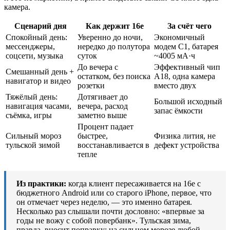
камера.
Сценарий дня
Как держит 16e
За счёт чего
Спокойный день:
Уверенно до ночи,
Экономичный
мессенджеры,
нередко до полутора
модем C1, батарея
соцсети, музыка
суток
~4005 мА·ч
До вечера с
Эффективный чип
Смешанный день +
остатком, без поиска
A18, одна камера
навигатор и видео
розетки
вместо двух
Тяжёлый день:
Дотягивает до
Большой исходный
навигация часами,
вечера, расход
запас ёмкости
съёмка, игры
заметно выше
Процент падает
Сильный мороз
быстрее,
Физика лития, не
тульской зимой
восстанавливается в
дефект устройства
тепле
Из практики:
когда клиент пересаживается на 16e с
бюджетного Android или со старого iPhone, первое, что
он отмечает через неделю, — это именно батарея.
Несколько раз слышали почти дословно: «впервые за
годы не вожу с собой повербанк». Тульская зима,
правда, вносит поправку: на сильном морозе любой