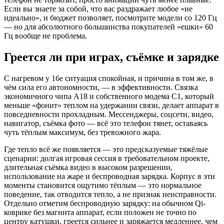
Если вы знаете за собой, что вас раздражает любое «не
идеально», и бюджет позволяет, посмотрите модели со 120 Гц
— но для абсолютного большинства покупателей «ешки» 60
Гц вообще не проблема.
Греется ли при играх, съёмке и зарядке
С нагревом у 16e ситуация спокойная, и причина в том же, в
чём сила его автономности, — в эффективности. Связка
экономичного чипа A18 и собственного модема C1, который
меньше «фонит» теплом на удержании связи, делает аппарат в
повседневности прохладным. Мессенджеры, соцсети, видео,
навигатор, съёмка фото — всё это телефон тянет, оставаясь
чуть тёплым максимум, без тревожного жара.
Где тепло всё же появляется — это предсказуемые тяжёлые
сценарии: долгая игровая сессия в требовательном проекте,
длительная съёмка видео в высоком разрешении,
использование на жаре и беспроводная зарядка. Корпус в эти
моменты становится ощутимо тёплым — это нормальное
поведение, так отводится тепло, а не признак неисправности.
Отдельно отметим беспроводную зарядку: на обычном Qi-
коврике без магнита аппарат, если положен не точно по
центру катушки, греется сильнее и заряжается медленнее, чем