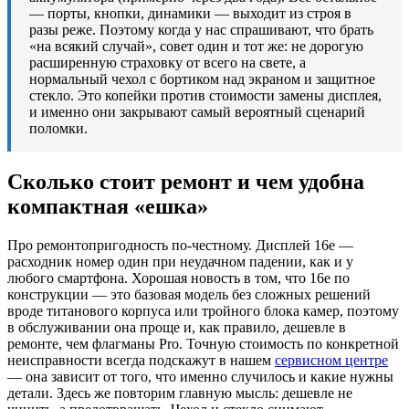
— порты, кнопки, динамики — выходит из строя в
разы реже. Поэтому когда у нас спрашивают, что брать
«на всякий случай», совет один и тот же: не дорогую
расширенную страховку от всего на свете, а
нормальный чехол с бортиком над экраном и защитное
стекло. Это копейки против стоимости замены дисплея,
и именно они закрывают самый вероятный сценарий
поломки.
Сколько стоит ремонт и чем удобна
компактная «ешка»
Про ремонтопригодность по-честному. Дисплей 16e —
расходник номер один при неудачном падении, как и у
любого смартфона. Хорошая новость в том, что 16e по
конструкции — это базовая модель без сложных решений
вроде титанового корпуса или тройного блока камер, поэтому
в обслуживании она проще и, как правило, дешевле в
ремонте, чем флагманы Pro. Точную стоимость по конкретной
неисправности всегда подскажут в нашем
сервисном центре
— она зависит от того, что именно случилось и какие нужны
детали. Здесь же повторим главную мысль: дешевле не