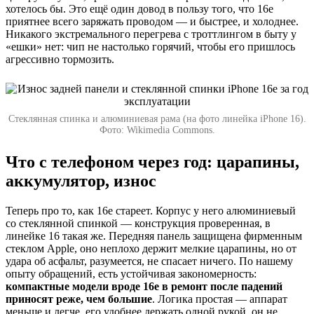
хотелось бы. Это ещё один довод в пользу того, что 16e
приятнее всего заряжать проводом — и быстрее, и холоднее.
Никакого экстремального перегрева с троттлингом в быту у
«ешки» нет: чип не настолько горячий, чтобы его пришлось
агрессивно тормозить.
Стеклянная спинка и алюминиевая рама (на фото линейка iPhone 16).
Фото: Wikimedia Commons.
Что с телефоном через год: царапины,
аккумулятор, износ
Теперь про то, как 16e стареет. Корпус у него алюминиевый
со стеклянной спинкой — конструкция проверенная, в
линейке 16 такая же. Передняя панель защищена фирменным
стеклом Apple, оно неплохо держит мелкие царапины, но от
удара об асфальт, разумеется, не спасает ничего. По нашему
опыту обращений, есть устойчивая закономерность:
компактные модели вроде 16e в ремонт после падений
приносят реже, чем большие
. Логика простая — аппарат
меньше и легче, его удобнее держать одной рукой, он не