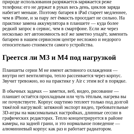
природе использования разряжается-заряжается реже
телефона: его не держат в руках весь день, циклов заряда
набегает меньше. Поэтому батарея в iPad стареет медленнее,
чем в iPhone, и за пару лет ёмкость проседает не сильно. На
практике замена аккумулятора в планшете — куда более
редкий запрос в сервис, чем в смартфоне. Если же через
несколько лет автономность всё же заметно упадёт, заменить
батарею в нашем сервисном центре несложно и недорого
относительно стоимости самого устройства.
Греется ли M3 и M4 под нагрузкой
Планшеты серии M не имеют активного охлаждения —
внутри нет вентилятора, тепло рассеивается через корпус.
Звучит тревожно, но на практике у Air с этим всё в порядке.
В обычных задачах — заметки, веб, видео, рисование —
планшет остаётся прохладным или чуть тёплым, нагрева вы
не почувствуете. Корпус ощутимо теплеет только под долгой
тяжёлой нагрузкой: затяжной экспорт видео, требовательные
3D-игры на максимальных настройках, длинные сессии в
графических редакторах. Тепло концентрируется в районе
камеры, на задней грани, и это нормальное поведение —
алюминиевый корпус как раз и работает радиатором.