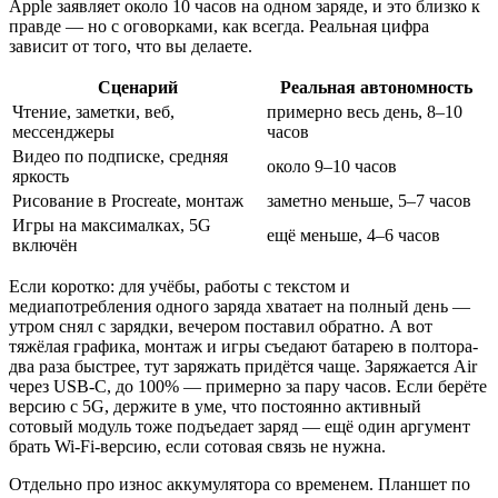
Apple заявляет около 10 часов на одном заряде, и это близко к
правде — но с оговорками, как всегда. Реальная цифра
зависит от того, что вы делаете.
Сценарий
Реальная автономность
Чтение, заметки, веб,
примерно весь день, 8–10
мессенджеры
часов
Видео по подписке, средняя
около 9–10 часов
яркость
Рисование в Procreate, монтаж
заметно меньше, 5–7 часов
Игры на максималках, 5G
ещё меньше, 4–6 часов
включён
Если коротко: для учёбы, работы с текстом и
медиапотребления одного заряда хватает на полный день —
утром снял с зарядки, вечером поставил обратно. А вот
тяжёлая графика, монтаж и игры съедают батарею в полтора-
два раза быстрее, тут заряжать придётся чаще. Заряжается Air
через USB-C, до 100% — примерно за пару часов. Если берёте
версию с 5G, держите в уме, что постоянно активный
сотовый модуль тоже подъедает заряд — ещё один аргумент
брать Wi-Fi-версию, если сотовая связь не нужна.
Отдельно про износ аккумулятора со временем. Планшет по