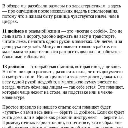
В обзоре мы разобрали размеры по характеристикам, а здесь
— про ощущения после нескольких недель использования,
потому что в живом быту разница чувствуется иначе, чем в
цифрах.
11 дюймов
в реальной жизни — это «всегда с собой». Его не
лень взять в дорогу, удобно держать на весу в транспорте,
читать лёжа, печатать одной рукой в заметках. Он легче, и за
день рука не устаёт. Минус всплывает только в работе: на
маленьком экране тесновато разносить два окна и работать с
большими таблицами.
13 дюймов
— это «рабочая станция, которая иногда диван».
На нём шикарно рисовать, разносить окна, читать документы
и смотреть кино. Но он крупнее и тяжелее: долго держать на
весу одной рукой неудобно, в маленькую сумку влезает не
всегда, читать лёжа над лицом — так себе затея. Это планшет,
который чаще лежит на столе, на подставке или в чехле-
клавиатуре.
Простое правило из нашего опыта: если планшет будет
«гулять» с вами весь день — берите 11 дюймов. Если он будет
жить дома или в офисе как рабочий инструмент — берите 13.
Промежуточных вариантов нет, и почти все, кто выбрал «не
свой» размер, потом жалеют именно об этом, а не о чипе или