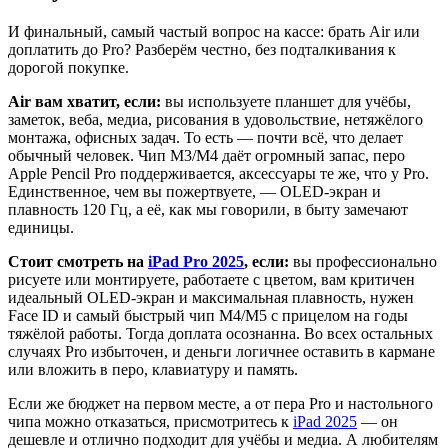
И финальный, самый частый вопрос на кассе: брать Air или
доплатить до Pro? Разберём честно, без подталкивания к
дорогой покупке.
Air вам хватит, если:
вы используете планшет для учёбы,
заметок, веба, медиа, рисования в удовольствие, нетяжёлого
монтажа, офисных задач. То есть — почти всё, что делает
обычный человек. Чип M3/M4 даёт огромный запас, перо
Apple Pencil Pro поддерживается, аксессуары те же, что у Pro.
Единственное, чем вы пожертвуете, — OLED-экран и
плавность 120 Гц, а её, как мы говорили, в быту замечают
единицы.
Стоит смотреть на
iPad Pro 2025
, если:
вы профессионально
рисуете или монтируете, работаете с цветом, вам критичен
идеальный OLED-экран и максимальная плавность, нужен
Face ID и самый быстрый чип M4/M5 с прицелом на годы
тяжёлой работы. Тогда доплата осознанна. Во всех остальных
случаях Pro избыточен, и деньги логичнее оставить в кармане
или вложить в перо, клавиатуру и память.
Если же бюджет на первом месте, а от пера Pro и настольного
чипа можно отказаться, присмотритесь к
iPad 2025
— он
дешевле и отлично подходит для учёбы и медиа. А любителям