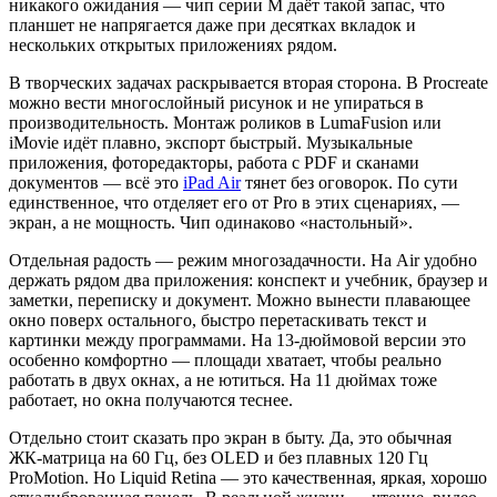
никакого ожидания — чип серии M даёт такой запас, что
планшет не напрягается даже при десятках вкладок и
нескольких открытых приложениях рядом.
В творческих задачах раскрывается вторая сторона. В Procreate
можно вести многослойный рисунок и не упираться в
производительность. Монтаж роликов в LumaFusion или
iMovie идёт плавно, экспорт быстрый. Музыкальные
приложения, фоторедакторы, работа с PDF и сканами
документов — всё это
iPad Air
тянет без оговорок. По сути
единственное, что отделяет его от Pro в этих сценариях, —
экран, а не мощность. Чип одинаково «настольный».
Отдельная радость — режим многозадачности. На Air удобно
держать рядом два приложения: конспект и учебник, браузер и
заметки, переписку и документ. Можно вынести плавающее
окно поверх остального, быстро перетаскивать текст и
картинки между программами. На 13-дюймовой версии это
особенно комфортно — площади хватает, чтобы реально
работать в двух окнах, а не ютиться. На 11 дюймах тоже
работает, но окна получаются теснее.
Отдельно стоит сказать про экран в быту. Да, это обычная
ЖК-матрица на 60 Гц, без OLED и без плавных 120 Гц
ProMotion. Но Liquid Retina — это качественная, яркая, хорошо