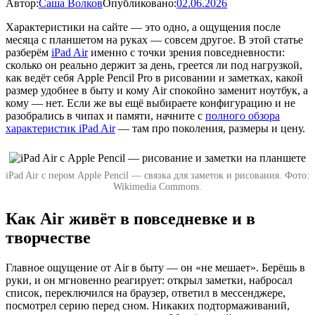
Автор:
Саша Волков
Опубликовано:
02.06.2026
Характеристики на сайте — это одно, а ощущения после
месяца с планшетом на руках — совсем другое. В этой статье
разберём
iPad Air
именно с точки зрения повседневности:
сколько он реально держит за день, греется ли под нагрузкой,
как ведёт себя Apple Pencil Pro в рисовании и заметках, какой
размер удобнее в быту и кому Air спокойно заменит ноутбук, а
кому — нет. Если же вы ещё выбираете конфигурацию и не
разобрались в чипах и памяти, начните с
полного обзора
характеристик iPad Air
— там про поколения, размеры и цену.
iPad Air с пером Apple Pencil — связка для заметок и рисования. Фото:
Wikimedia Commons.
Как Air живёт в повседневке и в
творчестве
Главное ощущение от Air в быту — он «не мешает». Берёшь в
руки, и он мгновенно реагирует: открыл заметки, набросал
список, переключился на браузер, ответил в мессенджере,
посмотрел серию перед сном. Никаких подтормаживаний,