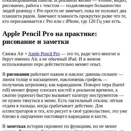
откалиброванная панель. В реальной жизни — чтение, видео,
рисование, работа с текстом — подавляющее большинство
людей разницу с Pro просто не замечает, пока не положит два
планшета рядом. Замечают плавность прокрутки разве что те,
кто пересаживается с Pro или с iPhone, где 120 Гц уже есть.
Apple Pencil Pro на практике:
рисование и заметки
Связка Air +
Apple Pencil Pro
— это то, ради чего многие и
берут именно Air, а не обычный iPad. И в живом
использовании перо действительно меняет опыт.
В
рисовании
работают нажим и наклон: давишь сильнее —
линия толще и насыщеннее, наклоняешь грифель —
получаешь штриховку, как карандашом. Поворот пера (barrel
roll) меняет форму плоских кистей в реальном времени, а
сжатие (squeeze) быстро вызывает палитру инструментов —
не нужно тянуться к меню. Есть тактильный отклик: лёгкая
отдача в пальцы, когда срабатывает действие. Для
иллюстраторов и тех, кто рисует в своё удовольствие, это уже
близко к ощущению настоящего карандаша и кисти.
В
заметках
история скромнее по функциям, но не менее