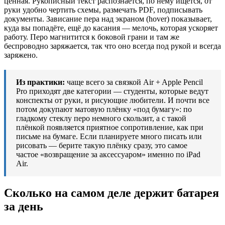
ценная. Рукописный текст распознаётся, по нему ищется, от
руки удобно чертить схемы, размечать PDF, подписывать
документы. Зависание пера над экраном (hover) показывает,
куда вы попадёте, ещё до касания — мелочь, которая ускоряет
работу. Перо магнитится к боковой грани и там же
беспроводно заряжается, так что оно всегда под рукой и всегда
заряжено.
Из практики:
чаще всего за связкой Air + Apple Pencil
Pro приходят две категории — студенты, которые ведут
конспекты от руки, и рисующие любители. И почти все
потом докупают матовую плёнку «под бумагу»: по
гладкому стеклу перо немного скользит, а с такой
плёнкой появляется приятное сопротивление, как при
письме на бумаге. Если планируете много писать или
рисовать — берите такую плёнку сразу, это самое
частое «возвращение за аксессуаром» именно по iPad
Air.
Сколько на самом деле держит батарея
за день