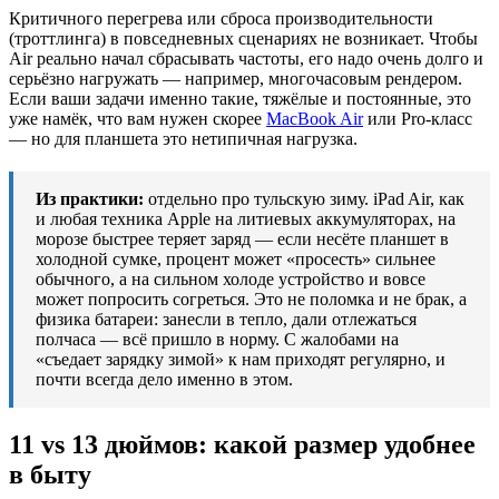
Критичного перегрева или сброса производительности
(троттлинга) в повседневных сценариях не возникает. Чтобы
Air реально начал сбрасывать частоты, его надо очень долго и
серьёзно нагружать — например, многочасовым рендером.
Если ваши задачи именно такие, тяжёлые и постоянные, это
уже намёк, что вам нужен скорее
MacBook Air
или Pro-класс
— но для планшета это нетипичная нагрузка.
Из практики:
отдельно про тульскую зиму. iPad Air, как
и любая техника Apple на литиевых аккумуляторах, на
морозе быстрее теряет заряд — если несёте планшет в
холодной сумке, процент может «просесть» сильнее
обычного, а на сильном холоде устройство и вовсе
может попросить согреться. Это не поломка и не брак, а
физика батареи: занесли в тепло, дали отлежаться
полчаса — всё пришло в норму. С жалобами на
«съедает зарядку зимой» к нам приходят регулярно, и
почти всегда дело именно в этом.
11 vs 13 дюймов: какой размер удобнее
в быту