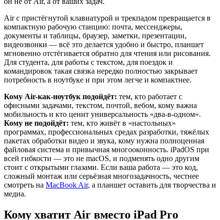
он не от Air, а от ваших задач.
Air с пристёгнутой клавиатурой и трекпадом превращается в
компактную рабочую станцию: почта, мессенджеры,
документы и таблицы, браузер, заметки, презентации,
видеозвонки — всё это делается удобно и быстро, планшет
мгновенно отстёгивается обратно для чтения или рисования.
Для студента, для работы с текстом, для поездок и
командировок такая связка нередко полностью закрывает
потребность в ноутбуке и при этом легче и компактнее.
Кому Air-как-ноутбук подойдёт:
тем, кто работает с
офисными задачами, текстом, почтой, вебом, кому важна
мобильность и кто ценит универсальность «два-в-одном».
Кому не подойдёт:
тем, кто живёт в «настольных»
программах, профессиональных средах разработки, тяжёлых
пакетах обработки видео и звука, кому нужна полноценная
файловая система и привычная многооконность. iPadOS при
всей гибкости — это не macOS, и подменять одно другим
стоит с открытыми глазами. Если ваша работа — это код,
сложный монтаж или серьёзная многозадачность, честнее
смотреть на
MacBook Air
, а планшет оставить для творчества и
медиа.
Кому хватит Air вместо iPad Pro