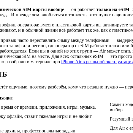
физической SIM-карты вообще
— он работает
только на eSIM
.
да. И прежде чем влюбляться в тонкость, этот пункт надо понят
 профиль оператора: вместо пластиковой карты вы активируете 
живают, и в обычной жизни всё работает так же, как с пластико
о привык часто переставлять симку между телефонами — выдернул
кого тариф или регион, где оператор с eSIM работает плохо или 
ботодателя. Если вы в одной из этих групп — Air может стать 
 физическая SIM на месте. Для всех остальных eSIM — это прост
но разобрали в материале про
iPhone Air в реальной эксплуатаци
 ТБ
растёт ощутимо, поэтому разберём, кому что реально нужно — пер
дходит
Самый ходо
 время от времени, приложения, игры, музыка.
выбор.
еку офлайн, ставит тяжёлые игры и не любит
Разумный ш
Для Air с 
ые архивы, профессиональные задачи.