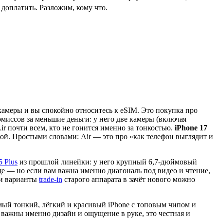
о доплатить. Разложим, кому что.
й камеры и вы спокойно относитесь к eSIM. Это покупка про
омиссов за меньшие деньги: у него две камеры (включая
r почти всем, кто не гонится именно за тонкостью.
iPhone 17
кой. Простыми словами: Air — это про «как телефон выглядит и
5 Plus
из прошлой линейки: у него крупный 6,7-дюймовый
лще — но если вам важна именно диагональ под видео и чтение,
и варианты
trade-in
старого аппарата в зачёт нового можно
амый тонкий, лёгкий и красивый iPhone с топовым чипом и
 важны именно дизайн и ощущение в руке, это честная и