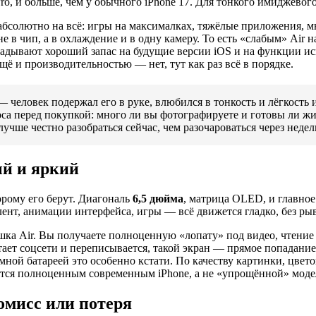
ro, и больше, чем у обычного iPhone 17. Для тонкого имиджевог
 абсолютно на всё: игры на максималках, тяжёлые приложения, м
е в чип, а в охлаждение и в одну камеру. То есть «слабым» Air 
кладывают хороший запас на будущие версии iOS и на функции и
ещё и производительностью — нет, тут как раз всё в порядке.
 человек подержал его в руке, влюбился в тонкость и лёгкость и
оса перед покупкой: много ли вы фотографируете и готовы ли ж
лучше честно разобраться сейчас, чем разочароваться через недел
ый и яркий
орому его берут. Диагональ
6,5 дюйма
, матрица OLED, и главно
лент, анимации интерфейса, игры — всё движется гладко, без рыв
ка Air. Вы получаете полноценную «лопату» под видео, чтение и
тает соцсети и переписывается, такой экран — прямое попадание.
омной батареей это особенно кстати. По качеству картинки, цвет
ается полноценным современным iPhone, а не «упрощённой» моде
омисс или потеря