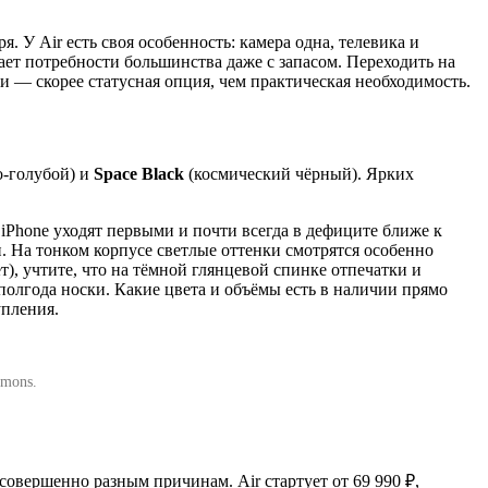
. У Air есть своя особенность: камера одна, телевика и
ает потребности большинства даже с запасом. Переходить на
ли — скорее статусная опция, чем практическая необходимость.
о-голубой) и
Space Black
(космический чёрный). Ярких
 iPhone уходят первыми и почти всегда в дефиците ближе к
и. На тонком корпусе светлые оттенки смотрятся особенно
т), учтите, что на тёмной глянцевой спинке отпечатки и
 полгода носки. Какие цвета и объёмы есть в наличии прямо
упления.
mmons.
овершенно разным причинам. Air стартует от 69 990 ₽,