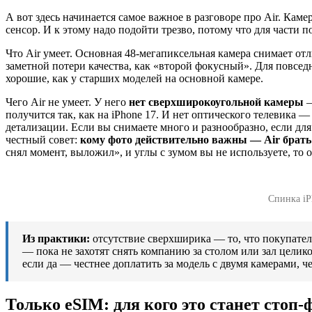
А вот здесь начинается самое важное в разговоре про Air. Каме
сенсор. И к этому надо подойти трезво, потому что для части
Что Air умеет. Основная 48-мегапиксельная камера снимает от
заметной потери качества, как «второй фокусный». Для повсед
хорошие, как у старших моделей на основной камере.
Чего Air не умеет. У него
нет сверхширокоугольной камеры
—
получится так, как на iPhone 17. И нет оптического телевика —
детализации. Если вы снимаете много и разнообразно, если для
честный совет:
кому фото действительно важны — Air брать 
снял момент, выложил», и углы с зумом вы не используете, то о
Спинка iP
Из практики:
отсутствие сверхширика — то, что покупатели
— пока не захотят снять компанию за столом или зал целик
если да — честнее доплатить за модель с двумя камерами, ч
Только eSIM: для кого это станет стоп