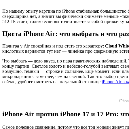
По нашему опыту картина по iPhone стабильная: большинство бе
сверхширика нет, а значит вы физически снимаете меньше «тяж
512 ГБ стоит, только если вы точно знаете за собой привычку 
Цвета iPhone Air: что выбрать и что р
Палитра у Air спокойная и под стать его характеру:
Cloud Whit
кислотных вариантов тут нет — линейка про сдержанную эстет
Что выбрать — дело вкуса, но пара практических наблюдений. 
концу партии. Светлое золото и небесно-голубой выглядят свеж
воздушно, тёмный — строже и солиднее. Ещё момент: если плани
микроцарапины заметнее, чем на светлой. Так что выбор цвета 
сейчас, удобнее смотреть на актуальной странице
iPhone Air в 
iPhon
iPhone Air против iPhone 17 и 17 Pro: ч
Самое полезное сравнение, потому что все три модели живут п