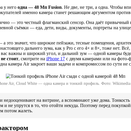
ра у него
одна — 48 Мп Fusion
. Не две, не три, а одна. Чтобы в
 покупателей именно камера станет решающим аргументом против
лично — это честный флагманский сенсор. Она даёт привычный к
невной съёмки — еда, дети, виды, документы, портреты на улице
 а это значит, что широкие пейзажи, тесные помещения, архитек
 настоящего дальнего зума, как у Pro с его 4× и 8×, тоже нет. В
 вас важны и широкий угол, и дальний зум — одной камеры будет
не стоит
, смотрите на
iPhone 17
с двумя камерами или на фото-
дна камера Air закроет ваши задачи и компромиссом по сути не с
hone Air, Cloud White — одна камера и тонкий профиль. Фото: Wikimedi
 недооценивают на витрине, а вспоминают уже дома. Тонкость и
ом и не упрутся в то, что отойти некуда. Поэтому перед покупк
ем потом жалеть.
-фактором