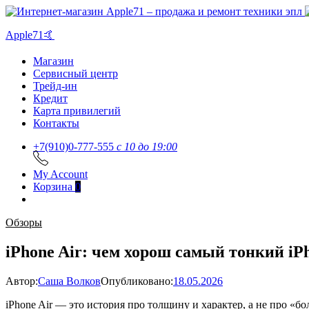
Apple71🤙
Магазин
Сервисный центр
Трейд-ин
Кредит
Карта привилегий
Контакты
+7(910)0-777-555
c 10 до 19:00
My Account
Корзина
0
Обзоры
iPhone Air: чем хорош самый тонкий iPh
Автор:
Саша Волков
Опубликовано:
18.05.2026
iPhone Air — это история про толщину и характер, а не про «б