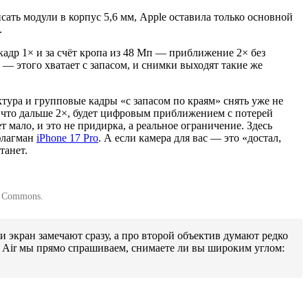
писать модули в корпус 5,6 мм, Apple оставила только основной
.
адр 1× и за счёт кропа из 48 Мп — приближение 2× без
 — этого хватает с запасом, и снимки выходят такие же
тура и групповые кадры «с запасом по краям» снять уже не
сё, что дальше 2×, будет цифровым приближением с потерей
 мало, и это не придирка, а реальное ограничение. Здесь
флагман
iPhone 17 Pro
. А если камера для вас — это «достал,
танет.
a Commons.
 экран замечают сразу, а про второй объектив думают редко
ой Air мы прямо спрашиваем, снимаете ли вы широким углом: