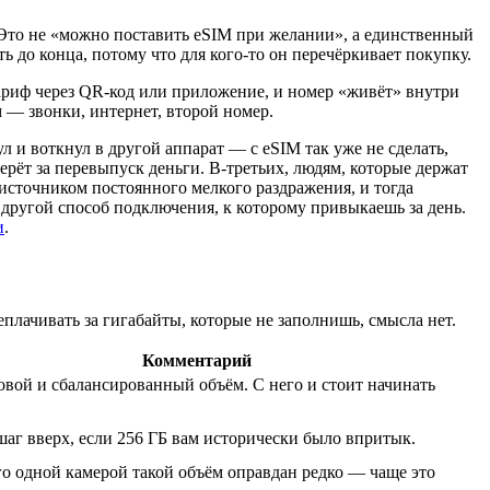
 Это не «можно поставить eSIM при желании», а единственный
ь до конца, потому что для кого-то он перечёркивает покупку.
тариф через QR-код или приложение, и номер «живёт» внутри
м — звонки, интернет, второй номер.
 и воткнул в другой аппарат — с eSIM так уже не сделать,
берёт за перевыпуск деньги. В-третьих, людям, которые держат
источником постоянного мелкого раздражения, и тогда
о другой способ подключения, к которому привыкаешь за день.
и
.
еплачивать за гигабайты, которые не заполнишь, смысла нет.
Комментарий
вой и сбалансированный объём. С него и стоит начинать
аг вверх, если 256 ГБ вам исторически было впритык.
его одной камерой такой объём оправдан редко — чаще это