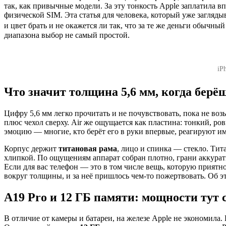
так, как привычные модели. За эту тонкость Apple заплатила
физической SIM. Эта статья для человека, который уже загляды
и цвет брать и не окажется ли так, что за те же деньги обычны
диапазона выбор не самый простой.
iP
Что значит толщина 5,6 мм, когда берёш
Цифру 5,6 мм легко прочитать и не почувствовать, пока не в
плюс чехол сверху. Air же ощущается как пластина: тонкий, ро
эмоцию — многие, кто берёт его в руки впервые, реагируют име
Корпус держит
титановая рама
, лицо и спинка — стекло. Тит
хлипкой. По ощущениям аппарат собран плотно, грани аккурат
Если для вас телефон — это в том числе вещь, которую приятно
вокруг толщины, и за неё пришлось чем-то пожертвовать. Об 
A19 Pro и 12 ГБ памяти: мощности тут 
В отличие от камеры и батареи, на железе Apple не экономила.