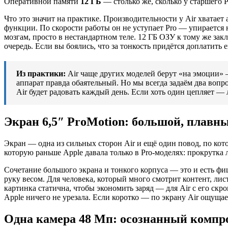
Оперативной памяти
12 ГБ
— столько же, сколько у старшего P
Что это значит на практике. Производительности у Air хватает
функции. По скорости работы он не уступает Pro — упирается н
мозгам, просто в нестандартном теле. 12 ГБ ОЗУ к тому же за
очередь. Если вы боялись, что за тонкость придётся доплатить 
Из практики:
Air чаще других моделей берут «на эмоции» —
аппарат правда обаятельный. Но мы всегда задаём два вопр
Air будет радовать каждый день. Если хоть один цепляет — 
Экран 6,5″ ProMotion: большой, плавн
Экран — одна из сильных сторон Air и ещё один повод, по кот
которую раньше Apple давала только в Pro-моделях: прокрутка 
Сочетание большого экрана и тонкого корпуса — это и есть фиш
руку весом. Для человека, который много смотрит контент, лис
картинка статична, чтобы экономить заряд — для Air с его скр
Apple ничего не урезала. Если коротко — по экрану Air ощущ
Одна камера 48 Мп: осознанный компр