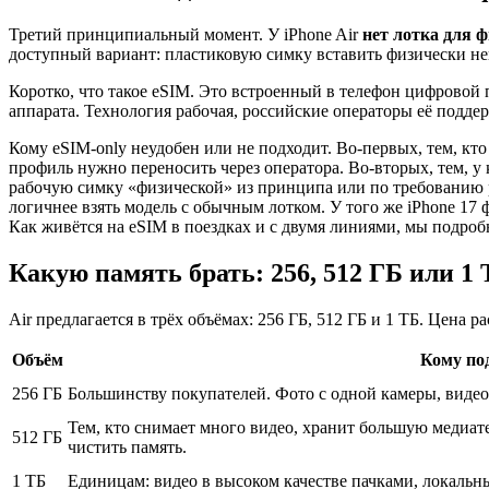
Третий принципиальный момент. У iPhone Air
нет лотка для 
доступный вариант: пластиковую симку вставить физически неку
Коротко, что такое eSIM. Это встроенный в телефон цифровой
аппарата. Технология рабочая, российские операторы её поддер
Кому eSIM-only неудобен или не подходит. Во-первых, тем, кт
профиль нужно переносить через оператора. Во-вторых, тем, у 
рабочую симку «физической» из принципа или по требованию ра
логичнее взять модель с обычным лотком. У того же iPhone 17
Как живётся на eSIM в поездках и с двумя линиями, мы подроб
Какую память брать: 256, 512 ГБ или 1
Air предлагается в трёх объёмах: 256 ГБ, 512 ГБ и 1 ТБ. Цена 
Объём
Кому по
256 ГБ
Большинству покупателей. Фото с одной камеры, видео
Тем, кто снимает много видео, хранит большую медиат
512 ГБ
чистить память.
1 ТБ
Единицам: видео в высоком качестве пачками, локальн