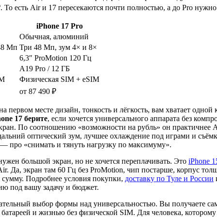
₽. То есть Air и 17 пересекаются почти полностью, а до Pro нужн
iPhone 17 Pro
Обычная, алюминий
48 Мп
Три 48 Мп, зум 4× и 8×
6,3″ ProMotion 120 Гц
A19 Pro / 12 ГБ
IM
Физическая SIM + eSIM
от 87 490 ₽
с на первом месте дизайн, тонкость и лёгкость, вам хватает одно
hone 17 берите
, если хочется универсального аппарата без компр
кран. По соотношению «возможности на рубль» он практичнее Ai
, дальний оптический зум, лучшее охлаждение под играми и съём
o — про «снимать и тянуть нагрузку по максимуму».
 нужен большой экран, но не хочется переплачивать. Это
iPhone 1
r. Да, экран там 60 Гц без ProMotion, чип постарше, корпус то
ю сумму. Подробнее условия покупки,
доставку по Туле и России
ю под вашу задачу и бюджет.
ознательный выбор формы над универсальностью. Вы получаете с
 батареей и жизнью без физической SIM. Для человека, которому