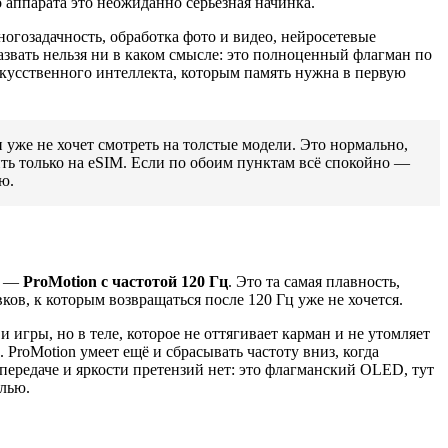
о аппарата это неожиданно серьёзная начинка.
ногозадачность, обработка фото и видео, нейросетевые
назвать нельзя ни в каком смысле: это полноценный флагман по
скусственного интеллекта, которым память нужна в первую
 уже не хочет смотреть на толстые модели. Это нормально,
ить только на eSIM. Если по обоим пунктам всё спокойно —
ю.
е —
ProMotion с частотой 120 Гц
. Это та самая плавность,
ков, к которым возвращаться после 120 Гц уже не хочется.
 игры, но в теле, которое не оттягивает карман и не утомляет
 ProMotion умеет ещё и сбрасывать частоту вниз, когда
опередаче и яркости претензий нет: это флагманский OLED, тут
лью.