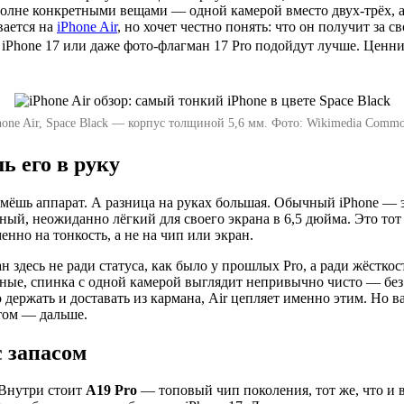
 вполне конкретными вещами — одной камерой вместо двух-трёх,
вается на
iPhone Air
, но хочет честно понять: что он получит за 
й iPhone 17 или даже фото-флагман 17 Pro подойдут лучше. Ценник
hone Air, Space Black — корпус толщиной 5,6 мм. Фото: Wikimedia Commo
ь его в руку
озьмёшь аппарат. А разница на руках большая. Обычный iPhone 
вный, неожиданно лёгкий для своего экрана в 6,5 дюйма. Это тот
нно на тонкость, а не на чип или экран.
ан здесь не ради статуса, как было у прошлых Pro, а ради жёстко
ные, спинка с одной камерой выглядит непривычно чисто — без 
 держать и доставать из кармана, Air цепляет именно этим. Но 
этом — дальше.
с запасом
 Внутри стоит
A19 Pro
— топовый чип поколения, тот же, что и 