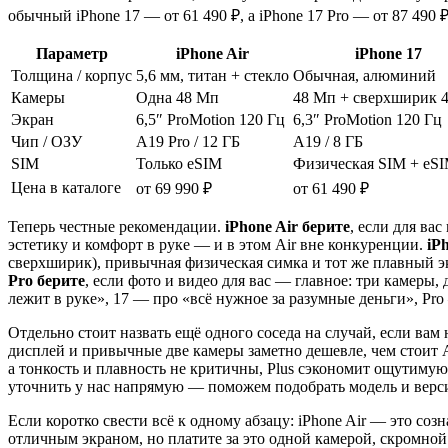
обычный iPhone 17 — от 61 490 ₽, а iPhone 17 Pro — от 87 490 
Параметр
iPhone Air
iPhone 17
Толщина / корпус
5,6 мм, титан + стекло
Обычная, алюминий
Камеры
Одна 48 Мп
48 Мп + сверхширик 
Экран
6,5″ ProMotion 120 Гц
6,3″ ProMotion 120 Гц
Чип / ОЗУ
A19 Pro / 12 ГБ
A19 / 8 ГБ
SIM
Только eSIM
Физическая SIM + eS
Цена в каталоге
от 69 990 ₽
от 61 490 ₽
Теперь честные рекомендации.
iPhone Air берите
, если для ва
эстетику и комфорт в руке — и в этом Air вне конкуренции.
iP
сверхширик), привычная физическая симка и тот же плавный э
Pro берите
, если фото и видео для вас — главное: три камеры
лежит в руке», 17 — про «всё нужное за разумные деньги», Pr
Отдельно стоит назвать ещё одного соседа на случай, если вам
дисплей и привычные две камеры заметно дешевле, чем стоит Ai
а тонкость и плавность не критичны, Plus сэкономит ощутиму
уточнить у нас напрямую — поможем подобрать модель и верси
Если коротко свести всё к одному абзацу: iPhone Air — это с
отличным экраном, но платите за это одной камерой, скромной