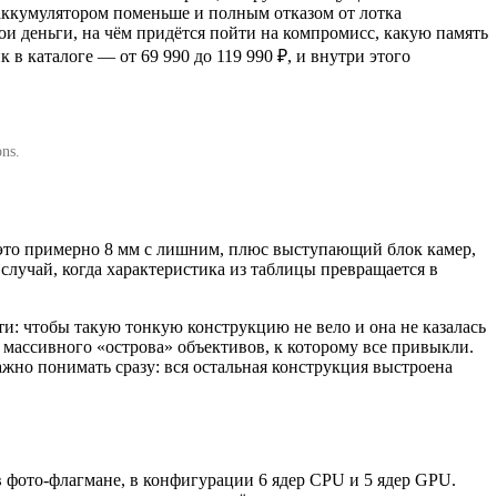
 аккумулятором поменьше и полным отказом от лотка
свои деньги, на чём придётся пойти на компромисс, какую память
 в каталоге — от 69 990 до 119 990 ₽, и внутри этого
ns.
— это примерно 8 мм с лишним, плюс выступающий блок камер,
 случай, когда характеристика из таблицы превращается в
сти: чтобы такую тонкую конструкцию не вело и она не казалась
массивного «острова» объективов, к которому все привыкли.
важно понимать сразу: вся остальная конструкция выстроена
в фото-флагмане, в конфигурации 6 ядер CPU и 5 ядер GPU.