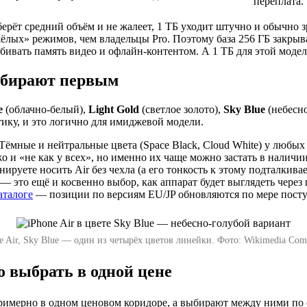
переплата.
рёт средний объём и не жалеет, 1 ТБ уходит штучно и обычно зря
ёлых» режимов, чем владельцы Pro. Поэтому база 256 ГБ закрыв
забивать память видео и офлайн-контентом. А 1 ТБ для этой моде
азбирают первым
e
(облачно-белый),
Light Gold
(светлое золото),
Sky Blue
(небесн
ику, и это логично для имиджевой модели.
Тёмные и нейтральные цвета (Space Black, Cloud White) у любых
о и «не как у всех», но именно их чаще можно застать в наличи
руете носить Air без чехла (а его тонкость к этому подталкивае
— это ещё и косвенно выбор, как аппарат будет выглядеть через
каталоге
— позиции по версиям EU/JP обновляются по мере пост
e Air, Sky Blue — один из четырёх цветов линейки. Фото: Wikimedia Co
то выбрать в одной цене
римерно в одном ценовом коридоре, а выбирают между ними по с