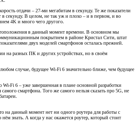
 X.
корость отдачи – 27-ми мегабитам в секунду. Те же показатели
 в секунду. В целом, не так уж и плохо – и в первом, и во
нием 4K и много чего другого.
 местоположения в данный момент времени. В основном мы
екоммуникационным покрытием в районе Кристал Сити, штат
оказателями двух моделей смартфонов осталась прежней.
сии на разных ПК и других устройствах, но в своём
 любом случае, будущее Wi-Fi 6 значительно ближе, чем будущее
о Wi-Fi 6 – уже завершенная в плане основной разработки
самого смартфона. Того же самого нельзя сказать про 5G, не
батареи.
то на данный момент нет ни одного роутера для работы с
нём знать. А когда у нас окажется роутер, который стоит