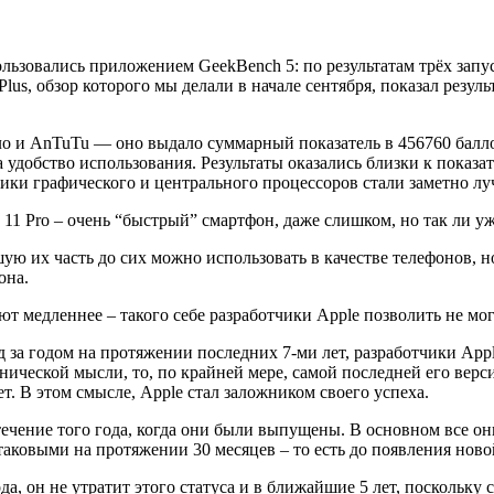
льзовались приложением GeekBench 5: по результатам трёх запу
lus, обзор которого мы делали в начале сентября, показал резул
 и AnTuTu — оно выдало суммарный показатель в 456760 баллов
удобство использования. Результаты оказались близки к показа
тики графического и центрального процессоров стали заметно лу
e 11 Pro – очень “быстрый” смартфон, даже слишком, но так ли у
шую их часть до сих можно использовать в качестве телефонов,
она.
ют медленнее – такого себе разработчики Apple позволить не м
д за годом на протяжении последних 7-ми лет, разработчики App
ической мысли, то, по крайней мере, самой последней его верс
т. В этом смысле, Apple стал заложником своего успеха.
чение того года, когда они были выпущены. В основном все он
таковыми на протяжении 30 месяцев – то есть до появления нов
года, он не утратит этого статуса и в ближайшие 5 лет, поскольк