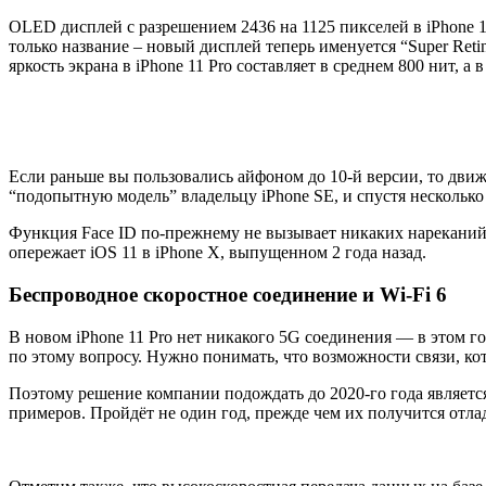
OLED дисплей с разрешением 2436 на 1125 пикселей в iPhone 11
только название – новый дисплей теперь именуется “Super Reti
яркость экрана в iPhone 11 Pro составляет в среднем 800 нит, а 
Если раньше вы пользовались айфоном до 10-й версии, то дви
“подопытную модель” владельцу iPhone SE, и спустя несколько
Функция Face ID по-прежнему не вызывает никаких нареканий. 
опережает iOS 11 в iPhone X, выпущенном 2 года назад.
Беспроводное скоростное соединение и Wi-Fi 6
В новом iPhone 11 Pro нет никакого 5G соединения — в этом 
по этому вопросу. Нужно понимать, что возможности связи, кото
Поэтому решение компании подождать до 2020-го года является
примеров. Пройдёт не один год, прежде чем их получится отла