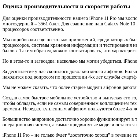
Оценка производительности и скорости работы
Для оценки производительности нашего iPhone 11 Pro мы воспо
многоядерный – 3561 балл. Для сравнения: наш Galaxy Note 10 P
процессоров соответственно.
Мы опробовали еще несколько приложений, среди которых было
процессоров, системы хранения информации и тестирования на 
баллов. Таким образом, можно констатировать, что характерис
Но в этом-то и загвоздка: насколько мы могли убедиться, iPhon
За десятилетие у нас скопилось довольно много айфонов. Боль
находится под вопросом по прошествии 4-х лет службы смартф
Мы не можем сказать, что более старые модели айфонов работа
Создав самое быстрое мобильное устройство и выпуская его го
чтобы обладать, если не самым совершенным воплощением техн
времени. Нередко, купленным айфоном пользуются более 4-х ле
Большинство андроидов достаточно хорошо функционирует в те
операционная система, а самые продвинутые модели остаются 
iPhone 11 Pro – не только будет “достаточно хорош” в течение 