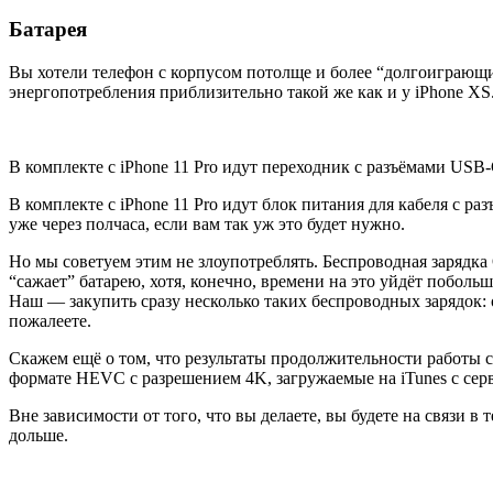
Батарея
Вы хотели телефон с корпусом потолще и более “долгоиграющим
энергопотребления приблизительно такой же как и у iPhone XS
В комплекте с iPhone 11 Pro идут переходник с разъёмами USB-
В комплекте с iPhone 11 Pro идут блок питания для кабеля с р
уже через полчаса, если вам так уж это будет нужно.
Но мы советуем этим не злоупотреблять. Беспроводная зарядка 
“сажает” батарею, хотя, конечно, времени на это уйдёт побольш
Наш — закупить сразу несколько таких беспроводных зарядок: о
пожалеете.
Скажем ещё о том, что результаты продолжительности работы
формате HEVC с разрешением 4K, загружаемые на iTunes c серв
Вне зависимости от того, что вы делаете, вы будете на связи в
дольше.