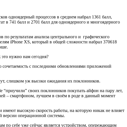
сков одноядерный процессов в среднем набрал 1361 балл,
ьтат в 741 балл и 2701 балл для одноядерного и многоядерного
 по результатам анализа центрального и графического
телям iPhone XS, который в общей сложности набрал 370618
чше.
ж это нужно нам сегодня?
 но сочетаемость с последними обновлениями приложений
огут, слишком уж высоки ожидания их поклонников.
le “приучили” своих поклонников покупать айфон на пару лет,
ией – смартфоном, лучшем в своём в роде в данный момент
и имеют высокую скорость работы, на которую никак не влияет
ой версии операционной системы.
у сам по себе уже сейчас является устройством, опережающим