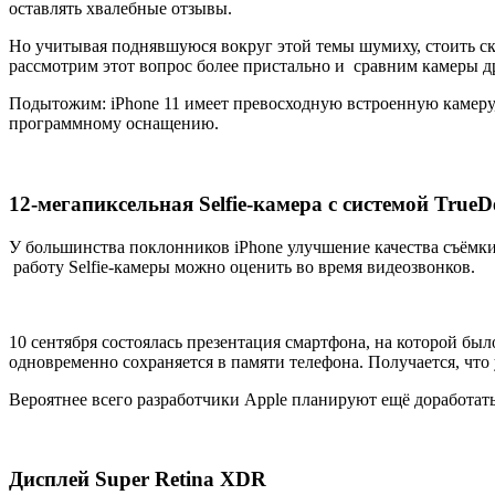
оставлять хвалебные отзывы.
Но учитывая поднявшуюся вокруг этой темы шумиху, стоить ска
рассмотрим этот вопрос более пристально и сравним камеры д
Подытожим: iPhone 11 имеет превосходную встроенную камеру,
программному оснащению.
12-мегапиксельная Selfie-камера с системой TrueD
У большинства поклонников iPhone улучшение качества съёмки S
работу Selfie-камеры можно оценить во время видеозвонков.
10 сентября состоялась презентация смартфона, на которой было
одновременно сохраняется в памяти телефона. Получается, что 
Вероятнее всего разработчики Apple планируют ещё доработать
Дисплей Super Retina XDR