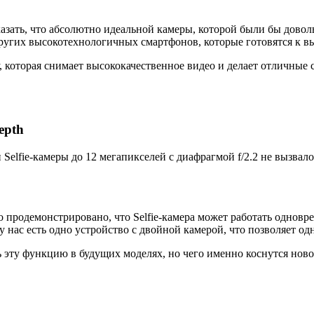
зать, что абсолютно идеальной камеры, которой были бы доволь
ругих высокотехнологичных смартфонов, которые готовятся к вы
 которая снимает высококачественное видео и делает отличные 
epth
elfie-камеры до 12 мегапикселей с диафрагмой f/2.2 не вызвало
 продемонстрировано, что Selfie-камера может работать одноврем
у нас есть одно устройство с двойной камерой, что позволяет о
 эту функцию в будущих моделях, но чего именно коснутся нововв