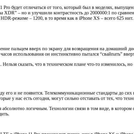
 Pro будет отличаться от того, который был в моделях, выпущен
na XDR” – но и улучшили контрастность до 2000000:1 по сравнен
в HDR-режиме – 1200, в то время как в iPhone XS – всего 625 нит.
жение пальцем вверх по экрану для возвращения на домашний ди
 часов использования он инстинктивно пытался “свайпать” вверх
Нельзя сказать, что в техническом плане что-то изменилось, но
году его и не появится. Телекоммуникационные стандарты до си
рые у нас есть сегодня, могут сильно отставать от тех, что тех
 абсолютно логичным. Технологии связи в том виде, в котором о
дить.