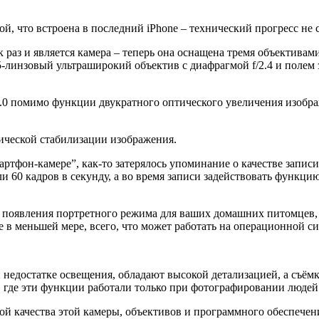
ой, что встроена в последний iPhone – технический прогресс не с
к раз и является камера – теперь она оснащена тремя объектива
 5-линзовый ультраширокий объектив с диафрагмой f/2.4 и полем
/2.0 помимо функции двукратного оптического увеличения изобр
ческой стабилизации изображения.
фон-камере”, как-то затерялось упоминание о качестве записи в
ли 60 кадров в секунду, а во время записи задействовать функц
е появления портретного режима для ваших домашних питомцев,
е в меньшей мере, всего, что может работать на операционной си
и недостатке освещения, обладают высокой детализацией, а съё
 где эти функции работали только при фотографировании людей
й качества этой камеры, объективов и программного обеспечения