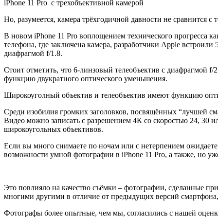
iPhone 11 Pro с трехобъективной камерой
Но, разумеется, камера трёхгодичной давности не сравнится с т
В новом iPhone 11 Pro воплощением технического прогресса ка
телефона, где заключена камера, разработчики Apple встроили
диафрагмой f/1.8.
Стоит отметить, что 6-линзовый телеобъектив с диафрагмой f
функцию двукратного оптического уменьшения.
Широкоуголный объектив и телеобъектив имеют функцию опти
Среди изобилия громких заголовков, посвящённых “лучшей смарт
Видео можно записать с разрешением 4К со скоростью 24, 30 и
широкоугольных объективов.
Если вы много снимаете по ночам или с нетерпением ожидает
возможности умной фотографии в iPhone 11 Pro, а также, но уж
Это повлияло на качество съёмки – фотографии, сделанные пр
многими другими в отличие от предыдущих версий смартфона,
Фотографы более опытные, чем мы, согласились с нашей оценко