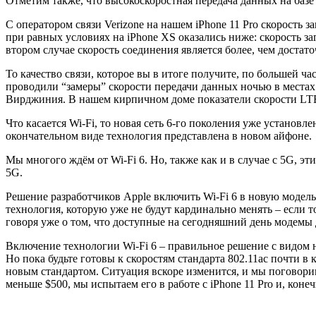
Отметим также, что высокоскоростная передача данных на базе 
С оператором связи Verizone на нашем iPhone 11 Pro скорость з
при равных условиях на iPhone XS оказались ниже: скорость загр
втором случае скорость соединения является более, чем достат
То качество связи, которое вы в итоге получите, по большей 
проводили “замеры” скорости передачи данных ночью в места
Вирджиния. В нашем кирпичном доме показатели скорости LTE
Что касается Wi-Fi, то новая сеть 6-го поколения уже установ
окончательном виде технология представлена в новом айфоне.
Мы многого ждём от Wi-Fi 6. Но, также как и в случае с 5G, э
5G.
Решение разработчиков Apple включить Wi-Fi 6 в новую модель 
технология, которую уже не будут кардинально менять – если т
говоря уже о том, что доступные на сегодняшний день модемы д
Включение технологии Wi-Fi 6 – правильное решение с видом н
Но пока будьте готовы к скоростям стандарта 802.11ac почти в
новым стандартом. Ситуация вскоре изменится, и мы поговорим 
меньше $500, мы испытаем его в работе с iPhone 11 Pro и, коне