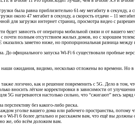
LTE в iPhone 11 Pro происходит лучше, чем в iPhone XS и iPhone
агрузки была равна приблизительно 61-му мегабиту в секунду, а с
узки около 47 мегабит в секунду, а скорость отдачи – 11 мегабит
очной для загрузки интернет страниц, просмотра видео с разреше
части будет зависеть от оператора мобильной связи и от вашего
х с почти полным отсутствием жилых домов, но с хорошим тел
 оказались заметно ниже, но пропорциональная разница между п
лена. До официального запуска Wi-Fi 6 существовали пробные вер
ти наши ожидания, видимо, несколько отложены во времени. Но в
также логично, как и решение повременить с 5G. Дело в том, чт
олько вносить лёгкие корректировки в зависимости от улучшения 
ля 5G нагреваются настолько сильно, что “сжигают” весь заряд 
а перспективу без какого-либо риска.
 каждом уголке вашего дома или рабочего пространства, потому ч
о Wi-Fi 6 более детально и расскажем вам, что ещё вы должны о 
чно же, обо всём доложим вам.