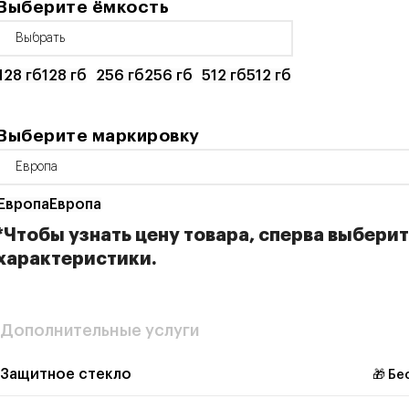
Выберите ёмкость
128 гб
128 гб
256 гб
256 гб
512 гб
512 гб
Выберите маркировку
Европа
Европа
*Чтобы узнать цену товара, сперва выбери
характеристики.
Дополнительные услуги
Защитное стекло
🎁 Бе