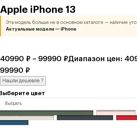
Apple iPhone 13
Эта модель больше не в основном каталоге — наличие уто
Актуальные модели — iPhone
40990
₽
–
99990
₽
Диапазон цен: 409
99990 ₽
Нашли дешевле
?
Выберите цвет
Альпийский зеленый
Альпийский зеленый
Розовый
Розовый
звезда
Сияющая звезда
Тёмная ночь
Тёмная ночь
Красный
Синий
Синий