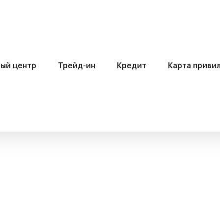
ый центр
Трейд-ин
Кредит
Карта приви