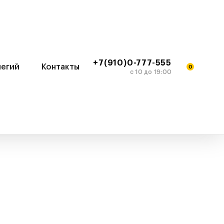
+7(910)0-777-555
легий
Контакты
0
c 10 до 19:00