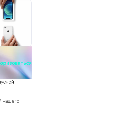
оризоваться
нусной
й нашего