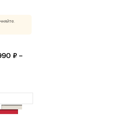
чняйте.
90 ₽ –
Сияющая
Красный