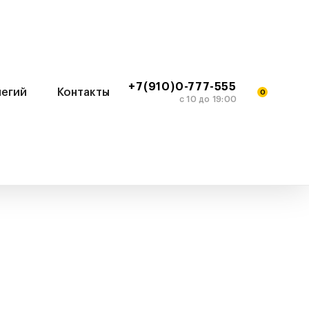
+7(910)0-777-555
легий
Контакты
0
c 10 до 19:00