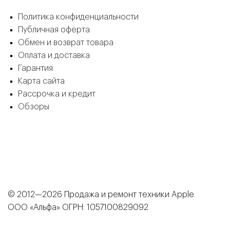
карте привилегий менеджер расскажет по
телефону +7 (910) 0777-555 или в Telegram
Политика конфиденциальности
@Apple71ru.
Публичная оферта
Обмен и возврат товара
Оплата и доставка
Гарантия
Карта сайта
Рассрочка и кредит
Обзоры
© 2012—2026 Продажа и ремонт техники Apple
ООО «Альфа» ОГРН: 1057100829092