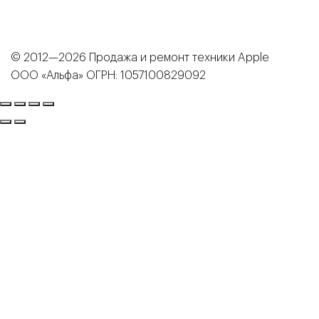
© 2012—2026 Продажа и ремонт техники Apple
ООО «Альфа» ОГРН: 1057100829092
Магазин
Сервисный центр
Трейд-ин
Кредит
Карта привилегий