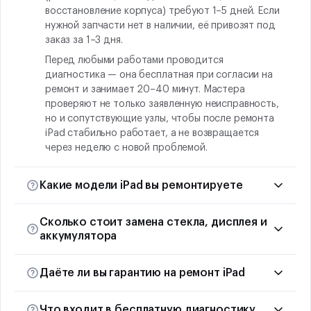
восстановление корпуса) требуют 1–5 дней. Если
нужной запчасти нет в наличии, её привозят под
заказ за 1–3 дня.
Перед любыми работами проводится
диагностика — она бесплатная при согласии на
ремонт и занимает 20–40 минут. Мастера
проверяют не только заявленную неисправность,
но и сопутствующие узлы, чтобы после ремонта
iPad стабильно работает, а не возвращается
через неделю с новой проблемой.
Какие модели iPad вы ремонтируете
Сервисный центр берёт в работу всю линейку
Сколько стоит замена стекла, дисплея и
планшетов Apple: iPad, iPad mini, iPad Air и iPad Pro
аккумулятора
разных поколений. Модель уточняйте при
обращении — это нужно для подбора запчастей
Точные цены на ремонт iPad зависят от модели и
и оценки стоимости.
Даёте ли вы гарантию на ремонт iPad
типа запчасти — оригинал или премиум-копия.
Отдельно отметим устройства, снятые с
Назвать единую цифру для всей линейки нельзя:
Да, гарантия на работы сервисного центра — 90
официальной поддержки Apple. Их в
разница между mini и 12,9-дюймовым Pro
Что входит в бесплатную диагностику